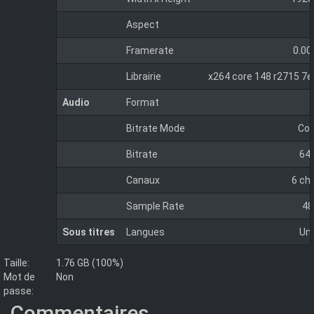
Aspect
Framerate
0.00
Librairie
x264 core 148 r2715 7
Audio
Format
Bitrate Mode
Con
Bitrate
64
Canaux
6 ch
Sample Rate
48
Sous titres
Langues
Un
Taille:
1.76 GB (100%)
Mot de
Non
passe:
Commentaires