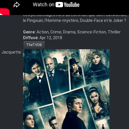
corruption telle que Gotham City, terrain fertile des
méchants les plus emblématiques ? Comment sont nés
ces personnages hors du commun que sont Catwoman,
le Pingouin, l'Homme-mystère, Double-Face et le Joker ?
Genre:
Action, Crime, Drama, Science-Fiction, Thriller
Diffusé:
Apr 12, 2018
TheTVDB
Jacquette: