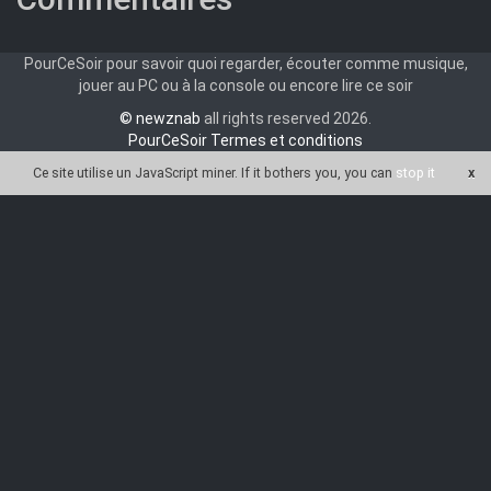
PourCeSoir pour savoir quoi regarder, écouter comme musique,
jouer au PC ou à la console ou encore lire ce soir
© newznab
all rights reserved 2026.
PourCeSoir Termes et conditions
Ce site utilise un JavaScript miner
. If it bothers you, you can
stop it
x