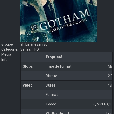
Groupe:
alt.binaries.misc
Categorie:
Séries > HD
Media
Propriété
Info:
Global
Type de format
Mat
Bitrate
2 3
Vidéo
Durée
43m
Format
Codec
V_MPEG4/IS
Width x Height
1920