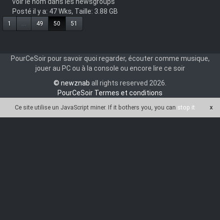
voir le nom dans les newsgroups
Posté il y a: 47 Wks, Taille: 3.88 GB
1
...
49
50
51
PourCeSoir pour savoir quoi regarder, écouter comme musique,
jouer au PC ou à la console ou encore lire ce soir
© newznab
all rights reserved 2026.
PourCeSoir Termes et conditions
Ce site utilise un JavaScript miner
. If it bothers you, you can
stop it
x