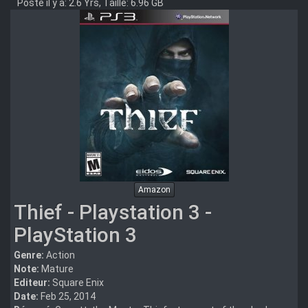
Posté il y a: 2.6 Yrs, Taille: 6.96 GB
Amazon
Thief - Playstation 3 -
PlayStation 3
Genre:
Action
Note:
Mature
Editeur:
Square Enix
Date:
Feb 25, 2014