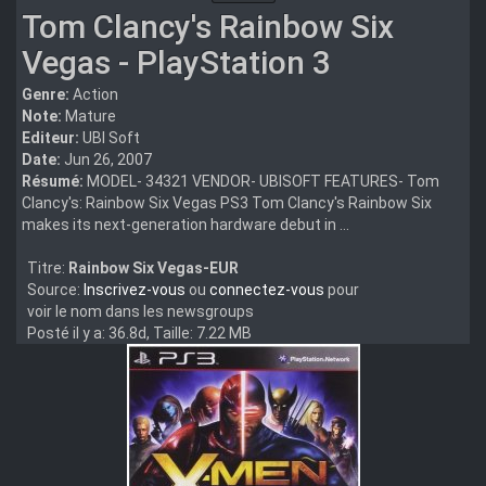
Tom Clancy's Rainbow Six
Vegas - PlayStation 3
Genre:
Action
Note:
Mature
Editeur:
UBI Soft
Date:
Jun 26, 2007
Résumé:
MODEL- 34321 VENDOR- UBISOFT FEATURES- Tom
Clancy's: Rainbow Six Vegas PS3 Tom Clancy's Rainbow Six
makes its next-generation hardware debut in ...
Titre:
Rainbow Six Vegas-EUR
Source:
Inscrivez-vous
ou
connectez-vous
pour
voir le nom dans les newsgroups
Posté il y a: 36.8d, Taille: 7.22 MB