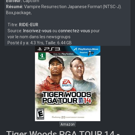
Editeur:
Capcom
Résumé:
Vampire Resurrection Japanese Format (NTSC-J).
Box,package,
Titre:
RIDE-EUR
Source:
Inscrivez-vous
ou
connectez-vous
pour
voir le nom dans les newsgroups
Posté il y a: 4.3 Yrs, Taille: 6.44 GB
Amazon
Tiger Woods PGA TOUR 14 -