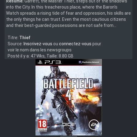
Résumé:
Garrett, the Master Thief, steps out of the shadows
into the City. In this treacherous place, where the Baron's
Watch spreads a rising tide of fear and oppression, his skills are
the only things he can trust. Even the most cautious citizens
and their best-guarded possessions are not safe from...
Titre:
Thief
Source:
Inscrivez-vous
ou
connectez-vous
pour
voir le nom dans les newsgroups
Posté il y a: 47 Wks, Taille: 8.80 GB