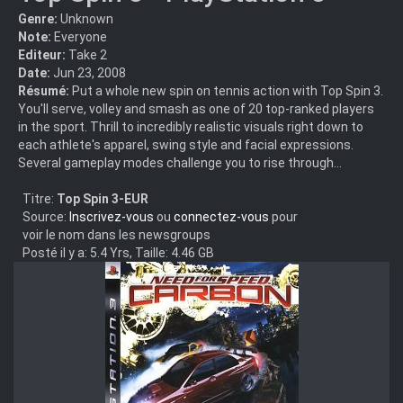
Genre:
Unknown
Note:
Everyone
Editeur:
Take 2
Date:
Jun 23, 2008
Résumé:
Put a whole new spin on tennis action with Top Spin 3.
You'll serve, volley and smash as one of 20 top-ranked players
in the sport. Thrill to incredibly realistic visuals right down to
each athlete's apparel, swing style and facial expressions.
Several gameplay modes challenge you to rise through...
Titre:
Top Spin 3-EUR
Source:
Inscrivez-vous
ou
connectez-vous
pour
voir le nom dans les newsgroups
Posté il y a: 5.4 Yrs, Taille: 4.46 GB