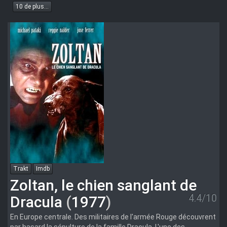
10 de plus...
Trakt
Imdb
Zoltan, le chien sanglant de
4.4/10
Dracula
(
1977
)
En Europe centrale. Des militaires de l'armée Rouge découvrent
par hasard la sépulture de la famille Dracula. L'une des