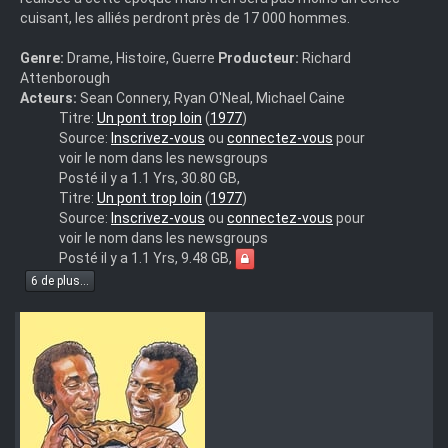
cuisant, les alliés perdront près de 17 000 hommes.
Genre:
Drame, Histoire, Guerre
Producteur:
Richard
Attenborough
Acteurs:
Sean Connery, Ryan O'Neal, Michael Caine
A.Bridge.Too.Far.1977.MULTi.COMPLETE.BLURAY-
Titre:
Un pont trop loin
(
1977
)
RVL
Source:
Inscrivez-vous
ou
connectez-vous
pour
voir le nom dans les newsgroups
Posté il y a 1.1 Yrs, 30.80 GB,
A.Bridge.Too.Far.1977.MULTi.COMPLETE.BLURAY-
Titre:
Un pont trop loin
(
1977
)
RVL
Source:
Inscrivez-vous
ou
connectez-vous
pour
voir le nom dans les newsgroups
Posté il y a 1.1 Yrs, 9.48 GB,
6 de plus...