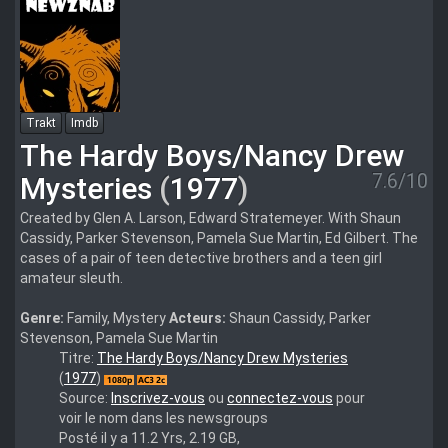
Trakt
Imdb
The Hardy Boys/Nancy Drew
7.6/10
Mysteries
(
1977
)
Created by Glen A. Larson, Edward Stratemeyer. With Shaun
Cassidy, Parker Stevenson, Pamela Sue Martin, Ed Gilbert. The
cases of a pair of teen detective brothers and a teen girl
amateur sleuth.
Genre:
Family, Mystery
Acteurs:
Shaun Cassidy, Parker
Stevenson, Pamela Sue Martin
Complete
Titre:
The Hardy Boys/Nancy Drew Mysteries
name
(
1977
)
:
Source:
Inscrivez-vous
ou
connectez-vous
pour
Breaking.Away.1979.Multi.1080p.BluRay.x264
voir le nom dans les newsgroups
Posté il y a 11.2 Yrs, 2.19 GB,