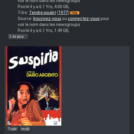
voir le nom dans les newsgroups
Posté il y a 6.1 Yrs, 4.00 GB,
Tendre.poulet.
Titre:
Tendre poulet
(
1977
)
(1977).720p.FRENCH
Source:
Inscrivez-vous
ou
connectez-vous
pour
voir le nom dans les newsgroups
Posté il y a 6.1 Yrs, 1.49 GB,
2 de plus...
Trakt
Imdb