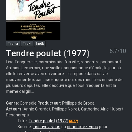
Trailer
Trakt
Imdb
6.7/10
Tendre poulet
(
1977
)
Lise Tanquerelle, commissaire à la ville, rencontre par hasard
Antoine Lemercier, une vieille connaissance d'école, le jour où
elle le renverse avec sa voiture. Il s'impose dans sa vie
mouvementée, car Lise enquête sur des meurtres en série de
plusieurs députés. Elle decouvre que tous fréquentaient la
même callgirl...
Genre:
Comédie
Producteur:
Philippe de Broca
Acteurs:
Annie Girardot, Philippe Noiret, Catherine Alric, Hubert
Deschamps
Tendre.poulet.
Titre:
Tendre poulet
(
1977
)
(1977).1080p.FRENCH
Source:
Inscrivez-vous
ou
connectez-vous
pour