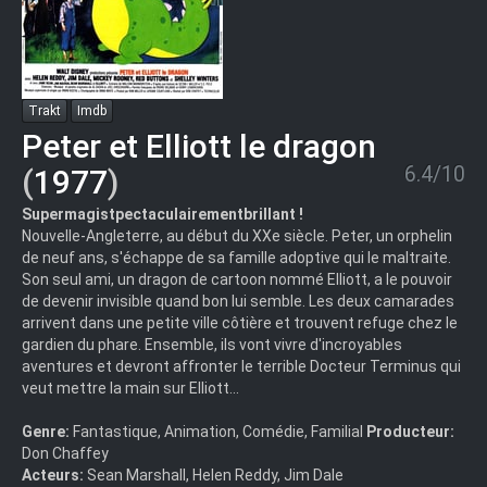
Trakt
Imdb
Peter et Elliott le dragon
6.4/10
(
1977
)
Supermagistpectaculairementbrillant !
Nouvelle-Angleterre, au début du XXe siècle. Peter, un orphelin
de neuf ans, s'échappe de sa famille adoptive qui le maltraite.
Son seul ami, un dragon de cartoon nommé Elliott, a le pouvoir
de devenir invisible quand bon lui semble. Les deux camarades
arrivent dans une petite ville côtière et trouvent refuge chez le
gardien du phare. Ensemble, ils vont vivre d'incroyables
aventures et devront affronter le terrible Docteur Terminus qui
veut mettre la main sur Elliott...
Genre:
Fantastique, Animation, Comédie, Familial
Producteur:
Don Chaffey
Acteurs:
Sean Marshall, Helen Reddy, Jim Dale