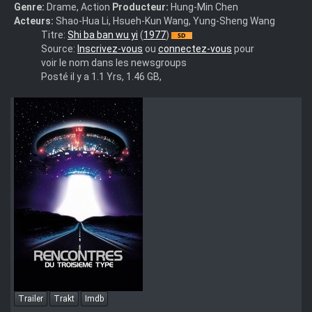
Genre:
Drame, Action
Producteur:
Hung-Min Chen
Acteurs:
Shao-Hua Li, Hsueh-Kun Wang, Yung-Sheng Wang
Shih
Titre:
Shi ba ban wu yi
(
1977
)
ba
Source:
Inscrivez-vous
ou
connectez-vous
pour
pan
voir le nom dans les newsgroups
wu
Posté il y a 1.1 Yrs, 1.46 GB,
yi
-
Legendary
weapons
of
China
(1982)
-
Vostfr
divx
-
Lethaifran
Trailer
Trakt
Imdb