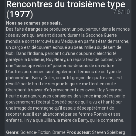
Rencontres du troisième type
7.6/10
(
1977
)
Nous ne sommes pas seuls.
Des faits étranges se produisent un peu partout dans le monde
: des avions qui avaient disparu durant la Seconde Guerre
mondiale sont retrouvés au Mexique en parfait état de marche,
un cargo est découvert échoué au beau milieu du désert de
Gobi. Dans l'Indiana, pendant qu'une coupure d'électricité
paralyse la banlieue, Roy Neary, un réparateur de câbles, voit
une "soucoupe volante" passer au-dessus de sa voiture.
D'autres personnes sont également témoins de ce type de
phénomène : Barry Guiler, un petit garçon de quatre ans, est
réveillé par le bruit de ses jouets qui se mettent en route.
Cherchant à savoir d'où proviennent ces ovnis, Roy Neary se
heurte aux rigoureuses consignes de silence imposées par le
gouvernement fédéral. Obsédé par ce qu'il a vu et hanté par
une image de montagne qu'il essaie désespérément de
reconstituer, il est abandonné par sa femme Ronnie et ses
enfants. Il n'y a que Jillian, la mère de Barry, qui le comprenne.
Genre:
Science-Fiction, Drame
Producteur:
Steven Spielberg