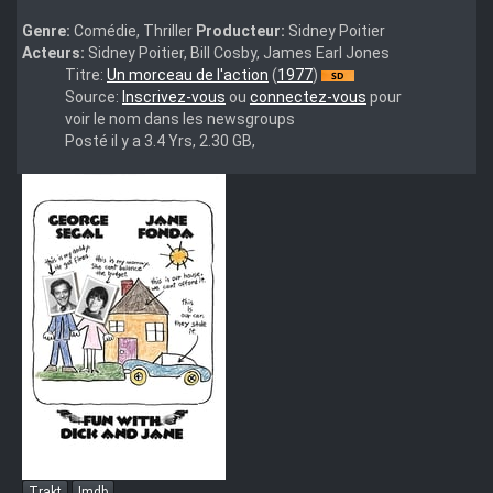
Genre:
Comédie, Thriller
Producteur:
Sidney Poitier
Acteurs:
Sidney Poitier, Bill Cosby, James Earl Jones
A.Piece.of.the.Action.1977.DVDRip.x264-
Titre:
Un morceau de l'action
(
1977
)
HANDJOB
Source:
Inscrivez-vous
ou
connectez-vous
pour
voir le nom dans les newsgroups
Posté il y a 3.4 Yrs, 2.30 GB,
Trakt
Imdb