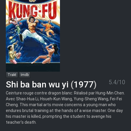
Trakt
Imdb
5.4/10
Shi ba ban wu yi
(
1977
)
Ceinture rouge contre dragon blanc: Réalisé par Hung-Min Chen.
Avec Shao-Hua Li, Hsueh-Kun Wang, Yung-Sheng Wang, Fei-Fei
Cheng. This martial arts movie concerns a young man who
endures brutal training at the hands of a wise master. One day
his master is killed, prompting the student to avenge his
teacher's death.