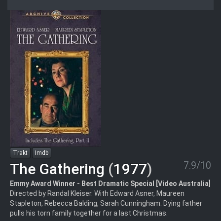
Trakt
Imdb
7.9/10
The Gathering
(
1977
)
Emmy Award Winner - Best Dramatic Special [Video Australia]
Directed by Randal Kleiser. With Edward Asner, Maureen
Stapleton, Rebecca Balding, Sarah Cunningham. Dying father
pulls his torn family together for a last Christmas.