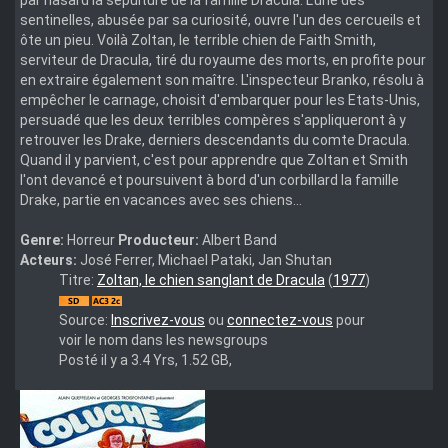
sentinelles, abusée par sa curiosité, ouvre l'un des cercueils et
ôte un pieu. Voilà Zoltan, le terrible chien de Faith Smith,
serviteur de Dracula, tiré du royaume des morts, en profite pour
en extraire également son maître. L'inspecteur Branko, résolu à
empêcher le carnage, choisit d'embarquer pour les Etats-Unis,
persuadé que les deux terribles compères s'appliqueront à y
retrouver les Drake, derniers descendants du comte Dracula.
Quand il y parvient, c'est pour apprendre que Zoltan et Smith
l'ont devancé et poursuivent à bord d'un corbillard la famille
Drake, partie en vacances avec ses chiens...
Genre:
Horreur
Producteur:
Albert Band
Acteurs:
José Ferrer, Michael Pataki, Jan Shutan
Daguerreotypes.1978.DVDRip.x264-
Titre:
Zoltan, le chien sanglant de Dracula
(
1977
)
HANDJOB
Source:
Inscrivez-vous
ou
connectez-vous
pour
voir le nom dans les newsgroups
Posté il y a 3.4 Yrs, 1.52 GB,