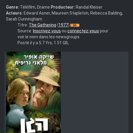
Genre:
Téléfilm, Drame
Producteur:
Randal Kleiser
Acteurs:
Edward Asner, Maureen Stapleton, Rebecca Balding,
Sarah Cunningham
The.Gathering.1977.DVDRip.Marrvyn.h264.ac3.aac
Titre:
The Gathering
(
1977
)
Source:
Inscrivez-vous
ou
connectez-vous
pour
voir le nom dans les newsgroups
Posté il y a 5.7 Yrs, 1.51 GB,