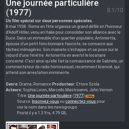
Une journée particulière
8.1/10
(
1977
)
Un film spécial sur deux personnes spéciales.
8 mai 1938 : Rome en fête organise un grand défilé en l'honneur
d'Adolf Hitler, venu en Italie pour consolider son alliance avec le
Duce. Dans un immeuble d'un quartier populaire, Antonietta,
épouse d'un petit fonctionnaire fasciste, se consacre aux
tâches ménagères. Son mainate s'échappe et se pose sur le
rebord d'une fenêtre. Antonietta en avertit le locataire
concerné. C'est ainsi qu'elle fait la connaissance de Gabriele, un
commentateur de radio homosexuel, récemment licencié, qui
attend son arrestation imminente.
Genre:
Drame, Romance
Producteur:
Ettore Scola
Acteurs:
Sophia Loren, Marcello Mastroianni, John Vernon
A.Special.Day.1977.MULTi.1080p.WEB.H265-
Titre:
Une journée particulière
(
1977
)
FW
Source:
Inscrivez-vous
ou
connectez-vous
pour
voir le nom dans les newsgroups
Posté il y a 1.3 Yrs, 4.79 GB,