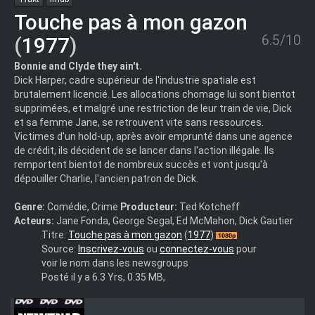
Touche pas à mon gazon
6.5/10
(
1977
)
Bonnie and Clyde they ain't.
Dick Harper, cadre supérieur de l'industrie spatiale est
brutalement licencié. Les allocations chomage lui sont bientot
supprimées, et malgré une restriction de leur train de vie, Dick
et sa femme Jane, se retrouvent vite sans ressources.
Victimes d'un hold-up, après avoir emprunté dans une agence
de crédit, ils décident de se lancer dans l'action illégale. Ils
remportent bientot de nombreux succès et vont jusqu'à
dépouiller Charlie, l'ancien patron de Dick.
Genre:
Comédie, Crime
Producteur:
Ted Kotcheff
Acteurs:
Jane Fonda, George Segal, Ed McMahon, Dick Gautier
Touche.pas.à.mon.gazon.
Titre:
Touche pas à mon gazon
(
1977
)
(1977).1080pFRENCH
Source:
Inscrivez-vous
ou
connectez-vous
pour
voir le nom dans les newsgroups
Posté il y a 6.3 Yrs, 0.35 MB,