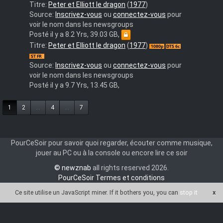
Elliot
Titre:
Peter et Elliott le dragon
(
1977
)
das
Source:
Inscrivez-vous
ou
connectez-vous
pour
Schmunzelmonster
voir le nom dans les newsgroups
aka
Posté il y a 8.2 Yrs, 39.03 GB,
Pete's
Peter
Titre:
Peter et Elliott le dragon
(
1977
)
Dragon
et
(1977)
Elliott
Source:
Inscrivez-vous
ou
connectez-vous
pour
RX
le
voir le nom dans les newsgroups
US
dragon
Posté il y a 9.7 Yrs, 13.45 GB,
35th
(1977)
Anniversary
1
2
...
4
...
7
Edition
Deu
5.1
PourCeSoir pour savoir quoi regarder, écouter comme musique,
Dts
jouer au PC ou à la console ou encore lire ce soir
+
Forced
© newznab
all rights reserved 2026.
Subs
PourCeSoir Termes et conditions
Dubbed
Ce site utilise un JavaScript miner
. If it bothers you, you can
stop it
x
BD50-
vf