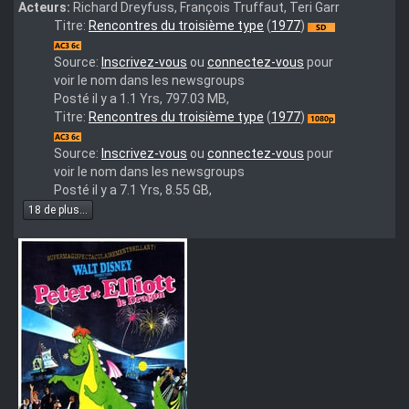
Acteurs:
Richard Dreyfuss, François Truffaut, Teri Garr
Moviemeter...........:
Titre:
Rencontres du troisième type
(
1977
)
http://www.mov
Source:
Inscrivez-vous
ou
connectez-vous
pour
voir le nom dans les newsgroups
Posté il y a 1.1 Yrs, 797.03 MB,
Close.Encounters.of.the.Third.Kind.Ultimate.Edition.1977.VFI
Titre:
Rencontres du troisième type
(
1977
)
QUALiTY.mkv
Source:
Inscrivez-vous
ou
connectez-vous
pour
voir le nom dans les newsgroups
Posté il y a 7.1 Yrs, 8.55 GB,
18 de plus...