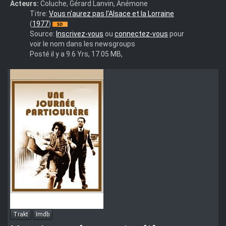
Acteurs:
Coluche, Gérard Lanvin, Anémone
Vous
Titre:
Vous n'aurez pas l'Alsace et la Lorraine
N'aurez
(
1977
)
Pas
Source:
Inscrivez-vous
ou
connectez-vous
pour
L'alsace
voir le nom dans les newsgroups
Et
Posté il y a 9.6 Yrs, 17.05 MB,
La
Lorraine
(1977)
Trakt
Imdb