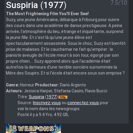
7.5/10
Suspiria
(
1977
)
The Most Frightening Film You'll Ever See!
Suzy, une jeune Américaine, débarque à Fribourg pour suivre
des cours dans une académie de danse prestigieuse. A peine
arrivée, l'atmosphère du lieu, étrange et inquiétante, surprend
la jeune fille. Et c'est là qu'une jeune élève est
spectaculairement assassinée. Sous le choc, Suzy est bientôt
prise de malaises. Et le cauchemar ne fait qu'empirer : le
pianiste aveugle de l'école meurt à son tour, égorgé par son
propre chien.... Suzy apprend alors que l'académie était
autrefois la demeure d'une terrible sorcière surnommée la
Mère des Soupirs. Et si l'école était encore sous son emprise ?
Genre:
Horreur
Producteur:
Dario Argento
Acteurs:
Jessica Harper, Stefania Casini, Flavio Bucci
Suspiria
Titre:
Suspiria
(
1977
)
(1977)
Source:
Inscrivez-vous
ou
connectez-vous
pour
voir le nom dans les newsgroups
Posté il y a 9.4 Yrs, 4.92 GB,