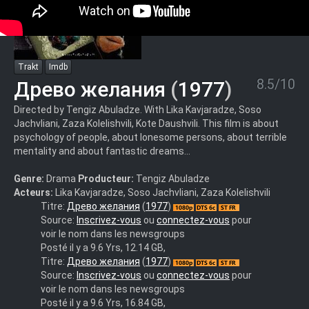
Trakt
Imdb
8.5/10
Древо желания
(
1977
)
Directed by Tengiz Abuladze. With Lika Kavjaradze, Soso
Jachvliani, Zaza Kolelishvili, Kote Daushvili. This film is about
psychology of people, about lonesome persons, about terrible
mentality and about fantastic dreams...
Genre:
Drama
Producteur:
Tengiz Abuladze
Acteurs:
Lika Kavjaradze, Soso Jachvliani, Zaza Kolelishvili
Древо
Titre:
Древо желания
(
1977
)
желания
Source:
Inscrivez-vous
ou
connectez-vous
pour
(1977)
voir le nom dans les newsgroups
Posté il y a 9.6 Yrs, 12.14 GB,
Древо
Titre:
Древо желания
(
1977
)
желания
Source:
Inscrivez-vous
ou
connectez-vous
pour
(1977)
voir le nom dans les newsgroups
Posté il y a 9.6 Yrs, 16.84 GB,