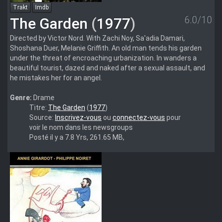
Trakt
Imdb
6.0/10
The Garden
(
1977
)
Directed by Victor Nord. With Zachi Noy, Sa'adia Damari,
Shoshana Duer, Melanie Griffith. An old man tends his garden
under the threat of encroaching urbanization. In wanders a
beautiful tourist, dazed and naked after a sexual assault, and
he mistakes her for an angel.
Genre:
Drame
PGAD.1977.HDTV.Multi.Untouched.2G89
Titre:
The Garden
(
1977
)
Source:
Inscrivez-vous
ou
connectez-vous
pour
voir le nom dans les newsgroups
Posté il y a 7.8 Yrs, 261.65 MB,