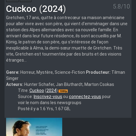
5.8/10
Cuckoo
(
2024
)
Gretchen, 17 ans, quitte à contrecœur sa maison américaine
pour aller vivre avec son père, qui vient d'emménager dans une
station des Alpes allemandes avec sa nouvelle famille. En
arrivant dans leur future résidence, ils sont accueillis par M.
König, le patron de son père, qui s'intéresse de façon
inexplicable à Alma, la demi-sœur muette de Gretchen. Très
vite, Gretchen est tourmentée par des bruits et des visions
étranges...
Genre:
Horreur, Mystère, Science-Fiction
Producteur:
Tilman
Singer
Acteurs:
Hunter Schafer, Jan Bluthardt, Marton Csokas
Cuckoo.2024.1080p.WEBRip.DDP.5.1.10bit.H.265-
Titre:
Cuckoo
(
2024
)
iVy
Source:
Inscrivez-vous
ou
connectez-vous
pour
voir le nom dans les newsgroups
Posté il y a 1.6 Yrs, 1.67 GB,