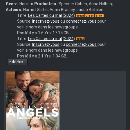
Genre:
Horreur
Producteur:
Spenser Cohen, Anna Halberg
Acteurs:
Harriet Slater, Adain Bradley, Jacob Batalon
tarot.2024.1080p.bluray.x264-
Titre:
Les Cartes du mal
(
2024
)
pignus
Source:
Inscrivez-vous
ou
connectez-vous
pour
voir le nom dans les newsgroups
Posté il y a 1.6 Yrs, 17.14 GB,
Tarot.2024.1080p.WEBRip.DDP.5.1.H.265-
Titre:
Les Cartes du mal
(
2024
)
iVy
Source:
Inscrivez-vous
ou
connectez-vous
pour
voir le nom dans les newsgroups
Posté il y a 2.1 Yrs, 1.04 GB,
2 de plus...