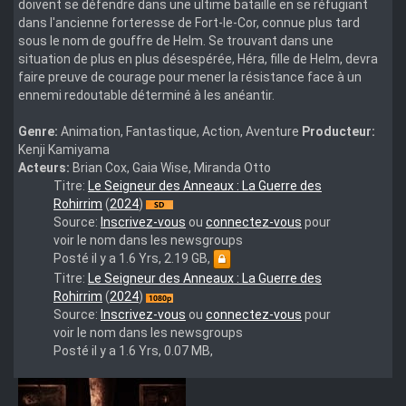
doivent se défendre dans une ultime bataille en se réfugiant
dans l'ancienne forteresse de Fort-le-Cor, connue plus tard
sous le nom de gouffre de Helm. Se trouvant dans une
situation de plus en plus désespérée, Héra, fille de Helm, devra
faire preuve de courage pour mener la résistance face à un
ennemi redoutable déterminé à les anéantir.
Genre:
Animation, Fantastique, Action, Aventure
Producteur:
Kenji Kamiyama
Acteurs:
Brian Cox, Gaia Wise, Miranda Otto
Der.Herr.der.Ringe.Die.Schlacht.der.Rohirrim.2024.German.MD
Titre:
Le Seigneur des Anneaux : La Guerre des
Rohirrim
(
2024
)
Source:
Inscrivez-vous
ou
connectez-vous
pour
voir le nom dans les newsgroups
Posté il y a 1.6 Yrs, 2.19 GB,
The.Lord.of.the.Rings.The.War.of.the.Rohirrim.2024.1080p.10
Titre:
Le Seigneur des Anneaux : La Guerre des
Rohirrim
(
2024
)
Source:
Inscrivez-vous
ou
connectez-vous
pour
voir le nom dans les newsgroups
Posté il y a 1.6 Yrs, 0.07 MB,