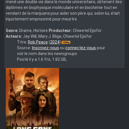
mené une double vie dans le monde universitaire, obtenant des
diplômes en biophysique moléculaire et en biochimie tout en
vendant de la marijuana pour aider son père qui, selon lui, était
injustement emprisonné pour meurtre.
Genre:
Drame, Histoire
Producteur:
Chiwetel Ejiofor
Acteurs:
Jay Will, Mary J. Blige, Chiwetel Ejiofor
Rob.Peace.2024.1080p.WEBRip.DDP.5.1.10bit.H.265-
Titre:
Rob Peace
(
2024
)
iVy
Source:
Inscrivez-vous
ou
connectez-vous
pour
voir le nom dans les newsgroups
Posté il y a 1.6 Yrs, 1.82 GB,