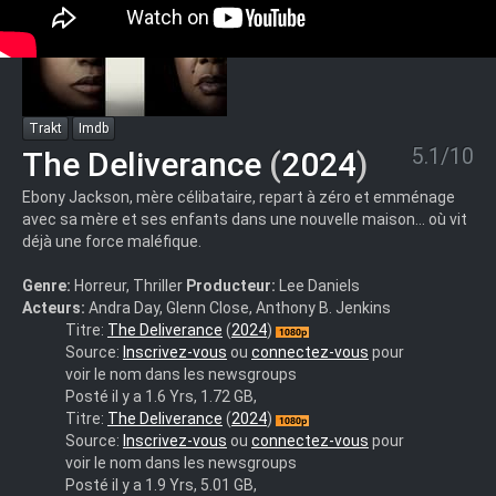
Trakt
Imdb
5.1/10
The Deliverance
(
2024
)
Ebony Jackson, mère célibataire, repart à zéro et emménage
avec sa mère et ses enfants dans une nouvelle maison... où vit
déjà une force maléfique.
Genre:
Horreur, Thriller
Producteur:
Lee Daniels
Acteurs:
Andra Day, Glenn Close, Anthony B. Jenkins
The.Deliverance.2024.1080p.WEBRip.DDP.Atmos.5.1.10bit.H.265
Titre:
The Deliverance
(
2024
)
iVy
Source:
Inscrivez-vous
ou
connectez-vous
pour
voir le nom dans les newsgroups
Posté il y a 1.6 Yrs, 1.72 GB,
The.Deliverance.2024.1080p.NF.WEB-
Titre:
The Deliverance
(
2024
)
DL.DDP5.1.Atmos.H.264-
Source:
Inscrivez-vous
ou
connectez-vous
pour
GP-
voir le nom dans les newsgroups
M-
Posté il y a 1.9 Yrs, 5.01 GB,