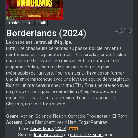
Trailer
Trakt
Imdb
4.6/10
Borderlands
(
2024
)
Le chaos est un travail d'équipe.
Lilith, une chasseuse de primes au passé trouble, revient à
contrecœur sur sa planète natale, Pandore, la planète la plus
chaotique de la galaxie… Sa mission est de retrouver la fille
disparue d'Atlas, l'homme le plus puissant (et le plus
méprisable) de l’univers. Pour y arriver Lilith va devoir former
une alliance inattendue avec une joyeuse équipe de marginaux :
Roland, un mercenaire chevronné ; Tiny Tina, une pré-ado avec
un gros penchant pour la démolition ; Krieg, le protecteur
musclé de Tina ; Tannis, une scientifique fantasque ; et
Claptrap, un robot très bavard.
Genre:
Action, Science-Fiction, Comédie
Producteur:
Eli Roth
Acteurs:
Cate Blanchett, Kevin Hart, Edgar Ramírez
Borderlands.2024.1080p.WEBRip.DDP.Atmos.5.1.10bit.H.265-
Titre:
Borderlands
(
2024
)
iVy
Source:
Inscrivez-vous
ou
connectez-vous
pour