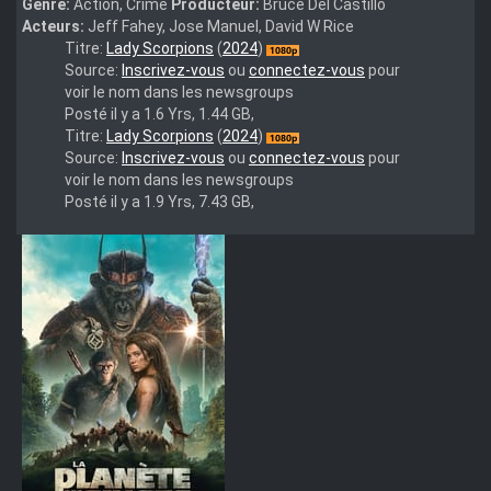
Genre:
Action, Crime
Producteur:
Bruce Del Castillo
Acteurs:
Jeff Fahey, Jose Manuel, David W Rice
Lady.Scorpions.2024.1080p.WEBRip.DDP.5.1.10bit.H.265-
Titre:
Lady Scorpions
(
2024
)
iVy
Source:
Inscrivez-vous
ou
connectez-vous
pour
voir le nom dans les newsgroups
Posté il y a 1.6 Yrs, 1.44 GB,
Lady.Scorpions.2024.1080p.AMZN.WEB-
Titre:
Lady Scorpions
(
2024
)
DL.DDP5.1.H.264-
Source:
Inscrivez-vous
ou
connectez-vous
pour
GP-
voir le nom dans les newsgroups
M-
Posté il y a 1.9 Yrs, 7.43 GB,
Eng