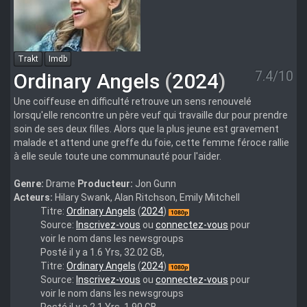
Trakt
Imdb
7.4/10
Ordinary Angels
(
2024
)
Une coiffeuse en difficulté retrouve un sens renouvelé
lorsqu'elle rencontre un père veuf qui travaille dur pour prendre
soin de ses deux filles. Alors que la plus jeune est gravement
malade et attend une greffe du foie, cette femme féroce rallie
à elle seule toute une communauté pour l'aider.
Genre:
Drame
Producteur:
Jon Gunn
Acteurs:
Hilary Swank, Alan Ritchson, Emily Mitchell
ordinary.angels.2024.1080p.bluray.x264-
Titre:
Ordinary Angels
(
2024
)
pignus
Source:
Inscrivez-vous
ou
connectez-vous
pour
voir le nom dans les newsgroups
Posté il y a 1.6 Yrs, 32.02 GB,
Ordinary.Angels.2024.1080p.BluRay.DDP.5.1.H.265-
Titre:
Ordinary Angels
(
2024
)
iVy
Source:
Inscrivez-vous
ou
connectez-vous
pour
voir le nom dans les newsgroups