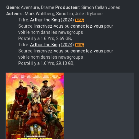
Genre:
Aventure, Drame
Producteur:
Simon Cellan Jones
Acteurs:
Mark Wahlberg, Simu Liu, Juliet Rylance
Arthur.the.King.2024.1080p.BluRay.DDP.5.1.10bit.H.265-
Titre:
Arthur the King
(
2024
)
iVy
Source:
Inscrivez-vous
ou
connectez-vous
pour
voir le nom dans les newsgroups
Posté il y a 1.6 Yrs, 2.69 GB,
arthur.the.king.2024.1080p.bluray.x264-
Titre:
Arthur the King
(
2024
)
roen
Source:
Inscrivez-vous
ou
connectez-vous
pour
voir le nom dans les newsgroups
Posté il y a 1.6 Yrs, 29.13 GB,