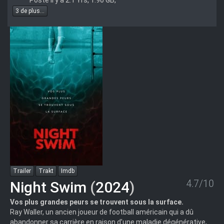
Posté il y a 2.1 Yrs, 1.90 GB,
3 de plus...
Trailer
Trakt
Imdb
4.7/10
Night Swim
(
2024
)
Vos plus grandes peurs se trouvent sous la surface.
Ray Waller, un ancien joueur de football américain qui a dû
abandonner sa carrière en raison d’une maladie dégénérative,