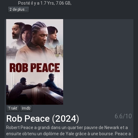
720p
Posté il y a 1.7 Yrs, 7.06 GB,
WEBRip
2 de plus...
DD+5
1
Atmos
x264-
playHD
Trakt
Imdb
6.6/10
Rob Peace
(
2024
)
Robert Peace a grandi dans un quartier pauvre de Newark et a
ensuite obtenu un diplôme de Yale grâce à une bourse. Peace a