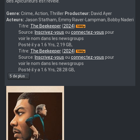
des Apiculteurs est révélé.
Genre:
Crime, Action, Thriller
Producteur:
David Ayer
Acteurs:
Jason Statham, Emmy Raver-Lampman, Bobby Naderi
The.Beekeeper.2024.1080p.BluRay.DDP.5.1.10bit.H.265-
Titre:
The Beekeeper
(
2024
)
iVy
Source:
Inscrivez-vous
ou
connectez-vous
pour
voir le nom dans les newsgroups
Posté il y a 1.6 Yrs, 2.19 GB,
veto-
Titre:
The Beekeeper
(
2024
)
the.beekeeper.2024.1080p.bluray.x264
Source:
Inscrivez-vous
ou
connectez-vous
pour
voir le nom dans les newsgroups
Posté il y a 1.6 Yrs, 28.28 GB,
5 de plus...