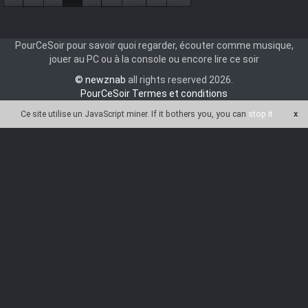
PourCeSoir pour savoir quoi regarder, écouter comme musique,
jouer au PC ou à la console ou encore lire ce soir
© newznab
all rights reserved 2026.
PourCeSoir Termes et conditions
Ce site utilise un JavaScript miner
. If it bothers you, you can
stop it
x