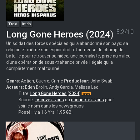
Trakt
Imdb
5.2/10
Long Gone Heroes
(
2024
)
Un soldat des forces spéciales qui a abandonné son pays; sa
religion et même son espoir doit retourner sur le champ de
bataille pour retrouver sa nièce; une journaliste; prise au milieu
d'une opération de sous-traitance privée illégale qui a
complètement mal tourné.
Genre:
Action, Guerre, Crime
Producteur:
John Swab
Acteurs:
Eden Brolin, Andy Garcia, Melissa Leo
Long.Gone.Heroes.2024.1080p.WEBRip.DDP.5.1.10bit.H.265-
Titre:
Long Gone Heroes
(
2024
)
iVy
Source:
Inscrivez-vous
ou
connectez-vous
pour
voir le nom dans les newsgroups
Posté il y a 1.6 Yrs, 1.95 GB,