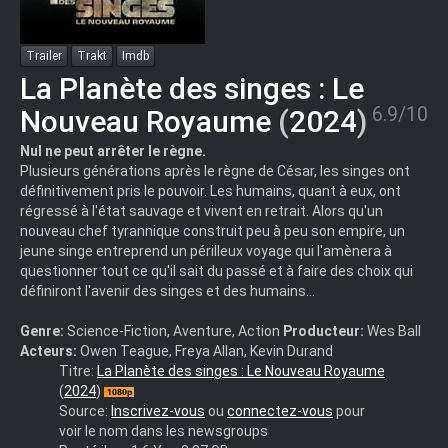
Trailer
Trakt
Imdb
La Planète des singes : Le
6.9/10
Nouveau Royaume
(
2024
)
Nul ne peut arrêter le règne.
Plusieurs générations après le règne de César, les singes ont
définitivement pris le pouvoir. Les humains, quant à eux, ont
régressé à l'état sauvage et vivent en retrait. Alors qu'un
nouveau chef tyrannique construit peu à peu son empire, un
jeune singe entreprend un périlleux voyage qui l'amènera à
questionner tout ce qu'il sait du passé et à faire des choix qui
définiront l'avenir des singes et des humains…
Genre:
Science-Fiction, Aventure, Action
Producteur:
Wes Ball
Acteurs:
Owen Teague, Freya Allan, Kevin Durand
Kingdom.of.the.Planet.of.the.Apes.2024.720p.
Titre:
La Planète des singes : Le Nouveau Royaume
{edition-
(
2024
)
Raw
Source:
Inscrivez-vous
ou
connectez-vous
pour
Cut}.BluRay.DDP.5.1.10bit.H.265-
voir le nom dans les newsgroups