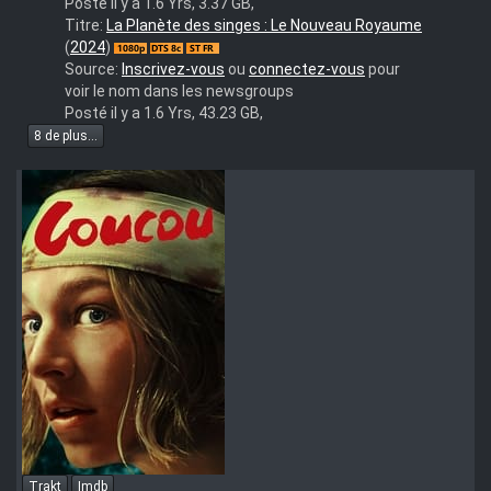
iVy
Posté il y a 1.6 Yrs, 3.37 GB,
kingdom.of.the.planet.of.the.apes.2024.alternative.cut.1080p.b
Titre:
La Planète des singes : Le Nouveau Royaume
roen
(
2024
)
Source:
Inscrivez-vous
ou
connectez-vous
pour
voir le nom dans les newsgroups
Posté il y a 1.6 Yrs, 43.23 GB,
8 de plus...
Trakt
Imdb