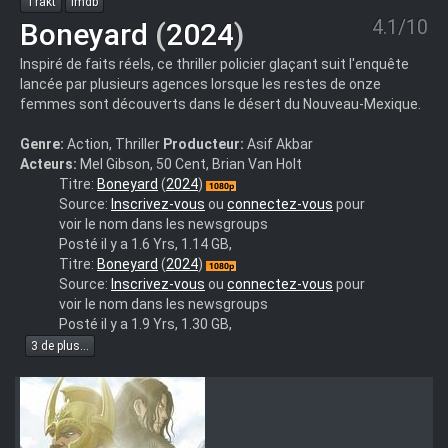
Trakt
Imdb
4.1/10
Boneyard
(
2024
)
Inspiré de faits réels, ce thriller policier glaçant suit l'enquête
lancée par plusieurs agences lorsque les restes de onze
femmes sont découverts dans le désert du Nouveau-Mexique.
Genre:
Action, Thriller
Producteur:
Asif Akbar
Acteurs:
Mel Gibson, 50 Cent, Brian Van Holt
Boneyard.2024.1080p.BluRay.DDP.5.1.10bit.H.265-
Titre:
Boneyard
(
2024
)
iVy
Source:
Inscrivez-vous
ou
connectez-vous
pour
voir le nom dans les newsgroups
Posté il y a 1.6 Yrs, 1.14 GB,
Boneyard.2024.1080p.WEBRip.DDP.5.1.8bit.H.265-
Titre:
Boneyard
(
2024
)
iVy
Source:
Inscrivez-vous
ou
connectez-vous
pour
voir le nom dans les newsgroups
Posté il y a 1.9 Yrs, 1.30 GB,
3 de plus...