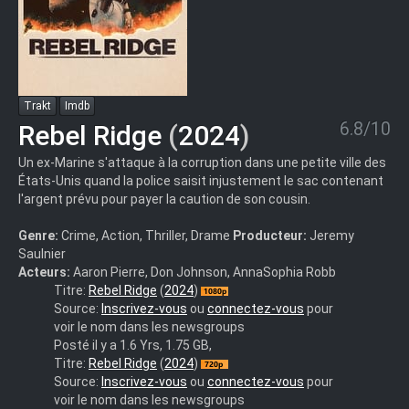
Trakt
Imdb
6.8/10
Rebel Ridge
(
2024
)
Un ex-Marine s'attaque à la corruption dans une petite ville des
États-Unis quand la police saisit injustement le sac contenant
l'argent prévu pour payer la caution de son cousin.
Genre:
Crime, Action, Thriller, Drame
Producteur:
Jeremy
Saulnier
Acteurs:
Aaron Pierre, Don Johnson, AnnaSophia Robb
Rebel.Ridge.2024.1080p.WEBRip.DDP.Atmos.5.1.10bit.H.265-
Titre:
Rebel Ridge
(
2024
)
iVy
Source:
Inscrivez-vous
ou
connectez-vous
pour
voir le nom dans les newsgroups
Posté il y a 1.6 Yrs, 1.75 GB,
Rebel
Titre:
Rebel Ridge
(
2024
)
Ridge
Source:
Inscrivez-vous
ou
connectez-vous
pour
2024
voir le nom dans les newsgroups