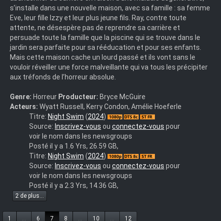
s’installe dans une nouvelle maison, avec sa famille : sa femme
Eve, leur fille Izzy et leur plus jeune fils. Ray, contre toute
attente, ne désespère pas de reprendre sa carrière et
persuade toute la famille que la piscine qui se trouve dans le
jardin sera parfaite pour sa rééducation et pour ses enfants.
Mais cette maison cache un lourd passé et ils vont sans le
vouloir réveiller une force malveillante qui va tous les précipiter
aux tréfonds de l’horreur absolue.
Genre:
Horreur
Producteur:
Bryce McGuire
Acteurs:
Wyatt Russell, Kerry Condon, Amélie Hoeferle
night.swim.2024.1080p.bluray.x264-
Titre:
Night Swim
(
2024
)
pignus
Source:
Inscrivez-vous
ou
connectez-vous
pour
voir le nom dans les newsgroups
Posté il y a 1.6 Yrs, 26.59 GB,
Night.Swim.2024.1080p.BluRay.x264-
Titre:
Night Swim
(
2024
)
GP-
Source:
Inscrivez-vous
ou
connectez-vous
pour
M-
voir le nom dans les newsgroups
NLSubs
Posté il y a 2.3 Yrs, 14.36 GB,
2 de plus...
1
...
6
7
8
...
10
...
12