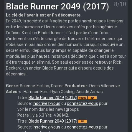
8/10
Blade Runner 2049
(
2017
)
La clé de l’avenir est enfin découverte.
En 2049, la société est fragilisée par les nombreuses tensions
entre les humains et leurs esclaves créés par bioingénierie.
L’officier K est un Blade Runner : il fait partie d’une force
d’intervention d’élite chargée de trouver et d’éliminer ceux qui
n’obéissent pas aux ordres des humains. Lorsqu’il découvre un
secret enfoui depuis longtemps et capable de changer le
monde, les plus hautes instances décident que c’est à son tour
d’être traqué et éliminé. Son seul espoir est de retrouver Rick
Deckard, un ancien Blade Runner qui a disparu depuis des
décennies…
Genre:
Science-Fiction, Drame
Producteur:
Denis Villeneuve
Acteurs:
Harrison Ford, Ryan Gosling, Ana de Armas
Blade.Runner.2049.2017.Bluray.1080p.3D.MULTI
Titre:
Blade Runner 2049
(
2017
)
Source:
Inscrivez-vous
ou
connectez-vous
pour
voir le nom dans les newsgroups
Posté il y a 6.3 Yrs, 4.86 MB,
Blade.Runner.2049.2017.Full.BluRay.3D.MULTI
Titre:
Blade Runner 2049
(
2017
)
Source:
Inscrivez-vous
ou
connectez-vous
pour