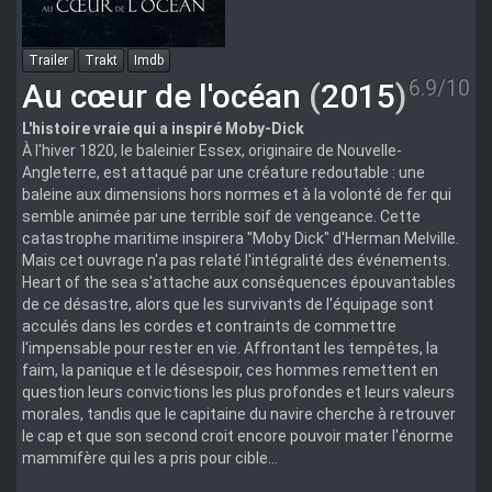
Trailer
Trakt
Imdb
6.9/10
Au cœur de l'océan
(
2015
)
L'histoire vraie qui a inspiré Moby-Dick
À l'hiver 1820, le baleinier Essex, originaire de Nouvelle-
Angleterre, est attaqué par une créature redoutable : une
baleine aux dimensions hors normes et à la volonté de fer qui
semble animée par une terrible soif de vengeance. Cette
catastrophe maritime inspirera "Moby Dick" d'Herman Melville.
Mais cet ouvrage n'a pas relaté l'intégralité des événements.
Heart of the sea s'attache aux conséquences épouvantables
de ce désastre, alors que les survivants de l'équipage sont
acculés dans les cordes et contraints de commettre
l'impensable pour rester en vie. Affrontant les tempêtes, la
faim, la panique et le désespoir, ces hommes remettent en
question leurs convictions les plus profondes et leurs valeurs
morales, tandis que le capitaine du navire cherche à retrouver
le cap et que son second croit encore pouvoir mater l'énorme
mammifère qui les a pris pour cible…