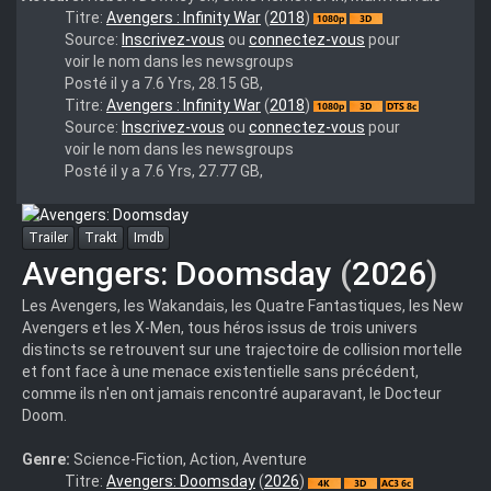
Avengers.Infinity.War.2018.1080p.3D.BluRay.Half-
Titre:
Avengers : Infinity War
(
2018
)
OU.x264.TrueHD.7.1.Atmos-
Source:
Inscrivez-vous
ou
connectez-vous
pour
FGT
voir le nom dans les newsgroups
Posté il y a 7.6 Yrs, 28.15 GB,
Avengers.Infinity.War.2018.1080p.3D.BluRay.Half-
Titre:
Avengers : Infinity War
(
2018
)
OU.x264.DTS-
Source:
Inscrivez-vous
ou
connectez-vous
pour
HD.MA.7.1-
voir le nom dans les newsgroups
FGT
Posté il y a 7.6 Yrs, 27.77 GB,
Trailer
Trakt
Imdb
Avengers: Doomsday
(
2026
)
Les Avengers, les Wakandais, les Quatre Fantastiques, les New
Avengers et les X-Men, tous héros issus de trois univers
distincts se retrouvent sur une trajectoire de collision mortelle
et font face à une menace existentielle sans précédent,
comme ils n'en ont jamais rencontré auparavant, le Docteur
Doom.
Genre:
Science-Fiction, Action, Aventure
Resident
Titre:
Avengers: Doomsday
(
2026
)