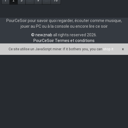
1
2
3
...
9
...
16
PourCeSoir pour savoir quoi regarder, écouter comme musique,
jouer au PC ou à la console ou encore lire ce soir
© newznab
all rights reserved 2026.
PourCeSoir Termes et conditions
Ce site utilise un JavaScript miner
. If it bothers you, you can
stop it
x