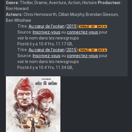
Genre:
Thriller, Drame, Aventure, Action, Histoire
Producteur:
Ron Howard
Acteurs:
Chris Hemsworth, Cillian Murphy, Brendan Gleeson,
Ben Whishaw
Au
Titre:
Au cœur de l'océan
(
2015
)
cœur
Source:
Inscrivez-vous
ou
connectez-vous
pour
de
voir le nom dans les newsgroups
l'océan
Posté il y a 10.4 Yrs, 11.17 GB,
(2015)
Au
Titre:
Au cœur de l'océan
(
2015
)
cœur
Source:
Inscrivez-vous
ou
connectez-vous
pour
de
voir le nom dans les newsgroups
l'océan
Posté il y a 10.4 Yrs, 11.34 GB,
(2015)