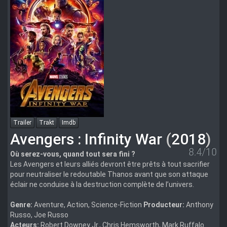
<
"imp-
fn3d-
bluray
Trailer
Trakt
Imdb
Avengers : Infinity War
(
2018
)
8.4/10
Où serez-vous, quand tout sera fini ?
Les Avengers et leurs alliés devront être prêts à tout sacrifier
pour neutraliser le redoutable Thanos avant que son attaque
éclair ne conduise à la destruction complète de l’univers.
Genre:
Aventure, Action, Science-Fiction
Producteur:
Anthony
Russo, Joe Russo
Acteurs:
Robert Downey Jr., Chris Hemsworth, Mark Ruffalo