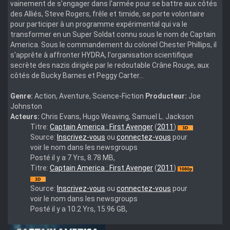
vainement de s'engager dans l'armée pour se battre aux côtés
des Alliés, Steve Rogers, frêle et timide, se porte volontaire
pour participer à un programme expérimental qui va le
transformer en un Super Soldat connu sous le nom de Captain
America. Sous le commandement du colonel Chester Phillips, il
s'apprête à affronter HYDRA, l'organisation scientifique
secrète des nazis dirigée par le redoutable Crâne Rouge, aux
côtés de Bucky Barnes et Peggy Carter...
Genre:
Action, Aventure, Science-Fiction
Producteur:
Joe
Johnston
Acteurs:
Chris Evans, Hugo Weaving, Samuel L. Jackson
Captain.America.:.First.Avenger.2011.Full.BluRay.3D.MULTI
Titre:
Captain America : First Avenger
(
2011
)
Source:
Inscrivez-vous
ou
connectez-vous
pour
voir le nom dans les newsgroups
Posté il y a 7 Yrs, 8.78 MB,
Captain
Titre:
Captain America : First Avenger
(
2011
)
America
:
Source:
Inscrivez-vous
ou
connectez-vous
pour
First
voir le nom dans les newsgroups
Avenger
Posté il y a 10.2 Yrs, 15.96 GB,
(2011)