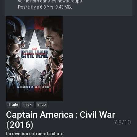
voir le nom dans les newsgroups
Posté il y a 6.3 Yrs, 9.43 MB,
Trailer
Trakt
Imdb
Captain America : Civil War
7.8/10
(
2016
)
La division entraîne la chute