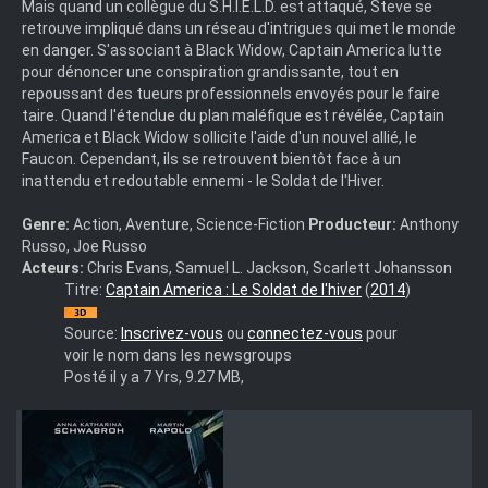
Mais quand un collègue du S.H.I.E.L.D. est attaqué, Steve se
retrouve impliqué dans un réseau d'intrigues qui met le monde
en danger. S'associant à Black Widow, Captain America lutte
pour dénoncer une conspiration grandissante, tout en
repoussant des tueurs professionnels envoyés pour le faire
taire. Quand l'étendue du plan maléfique est révélée, Captain
America et Black Widow sollicite l'aide d'un nouvel allié, le
Faucon. Cependant, ils se retrouvent bientôt face à un
inattendu et redoutable ennemi - le Soldat de l'Hiver.
Genre:
Action, Aventure, Science-Fiction
Producteur:
Anthony
Russo, Joe Russo
Acteurs:
Chris Evans, Samuel L. Jackson, Scarlett Johansson
Captain.America.:.Le.Soldat.de.l'hiver.2014.Full.BluRay.3D.MUL
Titre:
Captain America : Le Soldat de l'hiver
(
2014
)
Source:
Inscrivez-vous
ou
connectez-vous
pour
voir le nom dans les newsgroups
Posté il y a 7 Yrs, 9.27 MB,