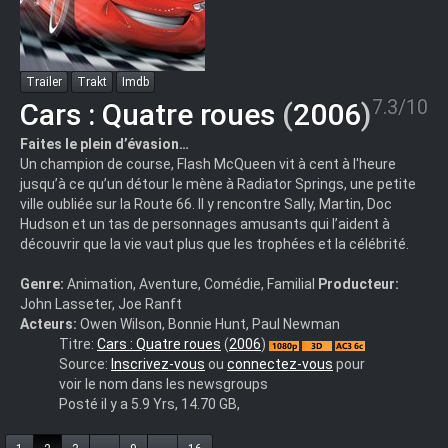
Trailer
Trakt
Imdb
7.3/10
Cars : Quatre roues
(
2006
)
Faites le plein d’évasion…
Un champion de course, Flash McQueen vit à cent à l'heure
jusqu’à ce qu’un détour le mène à Radiator Springs, une petite
ville oubliée sur la Route 66. Il y rencontre Sally, Martin, Doc
Hudson et un tas de personnages amusants qui l’aident à
découvrir que la vie vaut plus que les trophées et la célébrité.
Genre:
Animation, Aventure, Comédie, Familial
Producteur:
John Lasseter, Joe Ranft
Acteurs:
Owen Wilson, Bonnie Hunt, Paul Newman
Cars.2006.3D.TopBottom.TRUEFRENCH.1080p.BluRay.x264-
Titre:
Cars : Quatre roues
(
2006
)
FrIeNdS
Source:
Inscrivez-vous
ou
connectez-vous
pour
voir le nom dans les newsgroups
Posté il y a 5.9 Yrs, 14.70 GB,