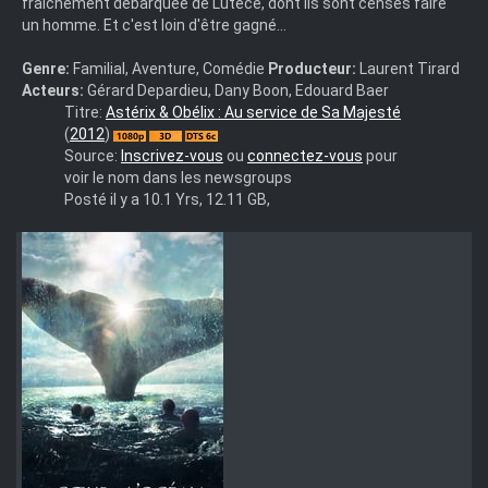
fraîchement débarquée de Lutèce, dont ils sont censés faire
un homme. Et c'est loin d'être gagné…
Genre:
Familial, Aventure, Comédie
Producteur:
Laurent Tirard
Acteurs:
Gérard Depardieu, Dany Boon, Edouard Baer
Astérix
Titre:
Astérix & Obélix : Au service de Sa Majesté
et
(
2012
)
Obélix
Source:
Inscrivez-vous
ou
connectez-vous
pour
-
voir le nom dans les newsgroups
Au
Posté il y a 10.1 Yrs, 12.11 GB,
service
de
Sa
Majesté
(2012)