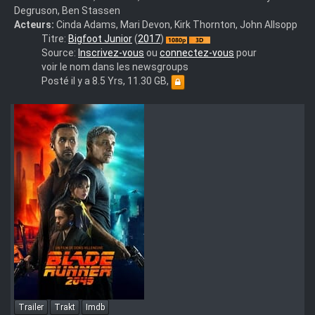
Degruson, Ben Stassen
Acteurs:
Cinda Adams, Mari Devon, Kirk Thornton, John Allsopp
The.Son.Of.BigFoot.2017.3D.SBS.MULTI.VFI.1080p.BluRay.x264
Titre:
Bigfoot Junior
(
2017
)
Source:
Inscrivez-vous
ou
connectez-vous
pour
voir le nom dans les newsgroups
Posté il y a 8.5 Yrs, 11.30 GB,
Trailer
Trakt
Imdb