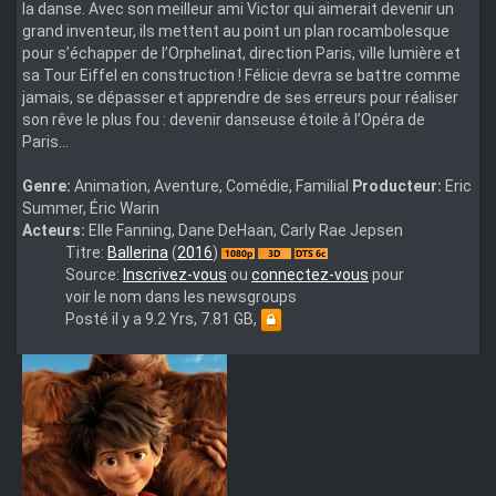
la danse. Avec son meilleur ami Victor qui aimerait devenir un
grand inventeur, ils mettent au point un plan rocambolesque
pour s’échapper de l’Orphelinat, direction Paris, ville lumière et
sa Tour Eiffel en construction ! Félicie devra se battre comme
jamais, se dépasser et apprendre de ses erreurs pour réaliser
son rêve le plus fou : devenir danseuse étoile à l’Opéra de
Paris…
Genre:
Animation, Aventure, Comédie, Familial
Producteur:
Eric
Summer, Éric Warin
Acteurs:
Elle Fanning, Dane DeHaan, Carly Rae Jepsen
Ballerina
Titre:
Ballerina
(
2016
)
3D
Source:
Inscrivez-vous
ou
connectez-vous
pour
2016.FRENCH.Top
voir le nom dans les newsgroups
Bottom.1080p.BluRay.x264.DTS.AC-
Posté il y a 9.2 Yrs, 7.81 GB,
3.5.1-
H72-
3D