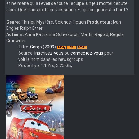
et ne mène qu'à l'éveil de toute l'équipe. Un jeu mortel débute
alors. Que transporte ce vaisseau ? Et qui ou quoi est à bord ?
Genre:
Thriller, Mystère, Science-Fiction
Producteur:
Ivan
Engler, Ralph Etter
Acteurs:
Anna Katharina Schwabroh, Martin Rapold, Regula
Grauwiller
Cargo.2009.3D.SBS.German.1080p.BluRay.x264-
Titre:
Cargo
(
2009
)
3D4ALL
Source:
Inscrivez-vous
ou
connectez-vous
pour
voir le nom dans les newsgroups
Posté il y a 1.1 Yrs, 3.25 GB,