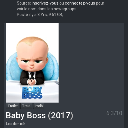
Evil
Source:
Inscrivez-vous
ou
connectez-vous
pour
Death
voir le nom dans les newsgroups
Island
Posté il y a 3 Yrs, 9.61 GB,
2023
3D
full
sbs
AC3
Trailer
Trakt
Imdb
6.3/10
Baby Boss
(
2017
)
Leader né