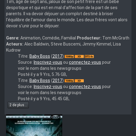
Tim, âgé de sept ans, jaloux de son petit frère est un bébé
despotique et qui est en mal d'affection de la part de ses
parents. Il va devoir déjouer un complot destiné à briser
l'équilibre de l'amour dans le monde. Les deux frères vont alors
devoir s'unir pour le déjouer.
Genre:
Animation, Comédie, Familial
Producteur:
Tom McGrath
Acteurs:
Alec Baldwin, Steve Buscemi, Jimmy Kimmel, Lisa
Kudrow
The
Titre:
Baby Boss
(
2017
)
Boss
Source:
Inscrivez-vous
ou
connectez-vous
pour
Baby
voir le nom dans les newsgroups
2017
Posté il y a 9 Yrs, 5.76 GB,
3D
The.Boss.Baby.2017.3D.MULTI.COMPLETE.BLURAY-
Titre:
Baby Boss
(
2017
)
MULTi
GMB
Source:
Inscrivez-vous
ou
connectez-vous
pour
1080p
voir le nom dans les newsgroups
BluRay
Posté il y a 9 Yrs, 45.45 GB,
x264-
2 de plus...
ZEST