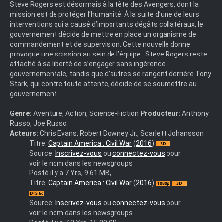
Steve Rogers est désormais à la tête des Avengers, dont la
mission est de protéger l’humanité. À la suite d’une de leurs
interventions qui a causé d’importants dégâts collatéraux, le
gouvernement décide de mettre en place un organisme de
commandement et de supervision. Cette nouvelle donne
provoque une scission au sein de l’équipe : Steve Rogers reste
attaché à sa liberté de s’engager sans ingérence
gouvernementale, tandis que d’autres se rangent derrière Tony
Stark, qui contre toute attente, décide de se soumettre au
gouvernement…
Genre:
Aventure, Action, Science-Fiction
Producteur:
Anthony
Russo, Joe Russo
Acteurs:
Chris Evans, Robert Downey Jr., Scarlett Johansson
Captain.America.:.Civil.War.2016.Full.BluRay.3D.MULTI
Titre:
Captain America : Civil War
(
2016
)
Source:
Inscrivez-vous
ou
connectez-vous
pour
voir le nom dans les newsgroups
Posté il y a 7 Yrs, 9.61 MB,
captain.america.civil.war.2016.3d.hsbs.french.1080p.bluray.dts
Titre:
Captain America : Civil War
(
2016
)
Source:
Inscrivez-vous
ou
connectez-vous
pour
voir le nom dans les newsgroups