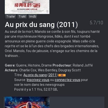
Trailer
Trakt
Imdb
5.7/10
Au prix du sang
(
2011
)
Au seuil de la mort, Manolo se confie à son fils, toujours hanté
par une mystérieuse Hongroise, Ildiko, dont il est tombé
amoureux en pleine guerre civile espagnole. Mais celle-ci le
rejette et se lie à l'un des chefs des brigades internationales,
Oriol. Manolo, fou de jalousie, s'engage sur les chemins de la
trahison...
Genre:
Guerre, Histoire, Drame
Producteur:
Roland Joffé
Acteurs:
Charlie Cox, Wes Bentley, Dougray Scott
<<<Thor>>>
Titre:
Au prix du sang
(
2011
)
<<<Fright.Night.3D.2011.MULTi.COMPLETE.BLURAY-
Source:
Inscrivez-vous
ou
connectez-vous
pour
iMPERiALS>>>usenet-
voir le nom dans les newsgroups
space-
Posté il y a 1.1 Yrs, 52.07 GB,
cowboys.info<<<Powered
by
https://secretusenet.com>