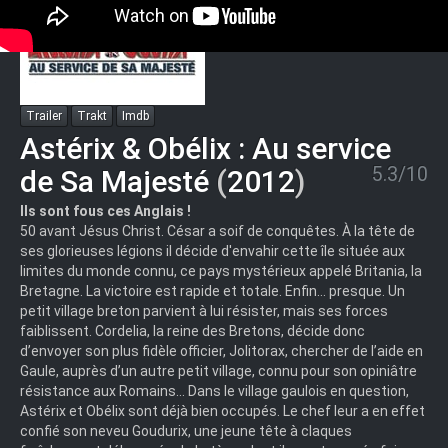
Trailer
Trakt
Imdb
Astérix & Obélix : Au service
5.3/10
de Sa Majesté
(
2012
)
Ils sont fous ces Anglais !
50 avant Jésus Christ. César a soif de conquêtes. À la tête de
ses glorieuses légions il décide d'envahir cette île située aux
limites du monde connu, ce pays mystérieux appelé Britania, la
Bretagne. La victoire est rapide et totale. Enfin… presque. Un
petit village breton parvient à lui résister, mais ses forces
faiblissent. Cordelia, la reine des Bretons, décide donc
d’envoyer son plus fidèle officier, Jolitorax, chercher de l’aide en
Gaule, auprès d’un autre petit village, connu pour son opiniâtre
résistance aux Romains… Dans le village gaulois en question,
Astérix et Obélix sont déjà bien occupés. Le chef leur a en effet
confié son neveu Goudurix, une jeune tête à claques