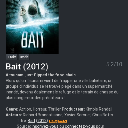
Trakt
Imdb
5.2/10
Bait
(
2012
)
A tsunami just flipped the food chain.
Alors qu'un Tsunami vient de frapper une ville balnéaire, un
groupe d'individus se retrouve piégé dans un supermarché
inondé, devenu également le refuge et le terrain de chasse du
plus dangereux des prédateurs !
Genre:
Action, Horreur, Thriller
Producteur:
Kimble Rendall
Acteurs:
Richard Brancatisano, Xavier Samuel, Chris Betts
BAIT_3D.Title1.Bluray3DRip
Titre:
Bait
(
2012
)
Source:
Inscrivez-vous
ou
connectez-vous
pour