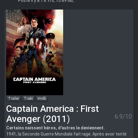
Posté il y a 7.8 Yrs, 15.89 GB,
Trailer
Trakt
Imdb
Captain America : First
6.9/10
Avenger
(
2011
)
Certains naissent héros, d'autres le deviennent.
1941, la Seconde Guerre Mondiale fait rage. Après avoir tenté