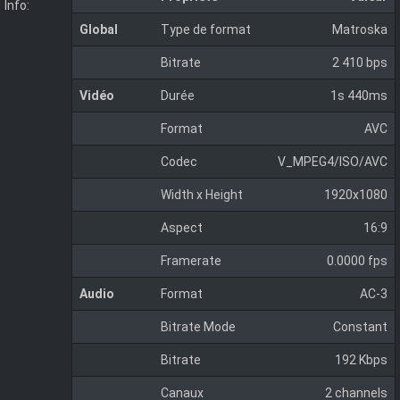
Info:
Global
Type de format
Matroska
Bitrate
2 410 bps
Vidéo
Durée
1s 440ms
Format
AVC
Codec
V_MPEG4/ISO/AVC
Width x Height
1920x1080
Aspect
16:9
Framerate
0.0000 fps
Audio
Format
AC-3
Bitrate Mode
Constant
Bitrate
192 Kbps
Canaux
2 channels