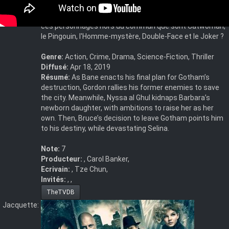
corruption telle que Gotham City, terrain fertile des
méchants les plus emblématiques ? Comment sont nés
ces personnages hors du commun que sont Catwoman,
le Pingouin, l'Homme-mystère, Double-Face et le Joker ?
Genre:
Action, Crime, Drama, Science-Fiction, Thriller
Diffusé:
Apr 18, 2019
Résumé:
As Bane enacts his final plan for Gotham’s
destruction, Gordon rallies his former enemies to save
the city. Meanwhile, Nyssa al Ghul kidnaps Barbara’s
newborn daughter, with ambitions to raise her as her
own. Then, Bruce’s decision to leave Gotham points him
to his destiny, while devastating Selina.
Note:
7
Producteur:
, Carol Banker,
Ecrivain:
, Tze Chun,
Invités:
, ,
TheTVDB
Jacquette: