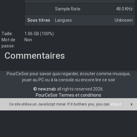
Sample Rate
48.0 KHz
Sous titres
Langues
Unknown
Taille:
1.06 GB (100%)
Mot de
Non
passe:
Commentaires
PourCeSoir pour savoir quoi regarder, écouter comme musique,
jouer au PC ou à la console ou encore lire ce soir
© newznab
all rights reserved 2026.
PourCeSoir Termes et conditions
Ce site utilise un JavaScript miner
. If it bothers you, you can
stop it
x