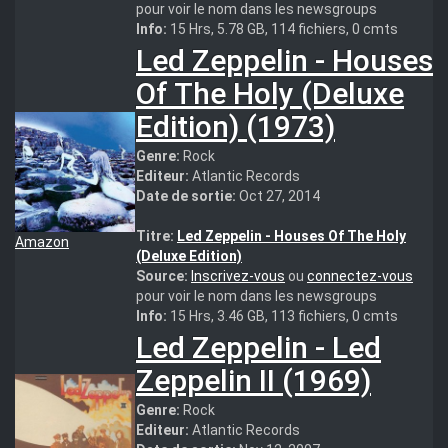
pour voir le nom dans les newsgroups
Info:
15 Hrs, 5.78 GB, 114 fichiers, 0 cmts
Led Zeppelin - Houses
Of The Holy (Deluxe
Edition) (1973)
Genre:
Rock
Editeur:
Atlantic Records
Date de sortie:
Oct 27, 2014
Titre:
Led Zeppelin - Houses Of The Holy
Amazon
(Deluxe Edition)
Source:
Inscrivez-vous
ou
connectez-vous
pour voir le nom dans les newsgroups
Info:
15 Hrs, 3.46 GB, 113 fichiers, 0 cmts
Led Zeppelin - Led
Zeppelin II (1969)
Genre:
Rock
Editeur:
Atlantic Records