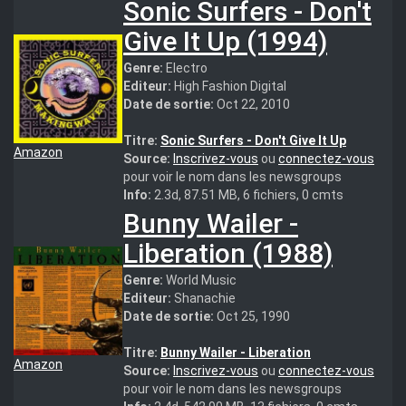
Sonic Surfers - Don't
Give It Up (1994)
Genre:
Electro
Editeur:
High Fashion Digital
Date de sortie:
Oct 22, 2010
Titre:
Sonic Surfers - Don't Give It Up
Amazon
Source:
Inscrivez-vous
ou
connectez-vous
pour voir le nom dans les newsgroups
Info:
2.3d, 87.51 MB, 6 fichiers, 0 cmts
Bunny Wailer -
Liberation (1988)
Genre:
World Music
Editeur:
Shanachie
Date de sortie:
Oct 25, 1990
Titre:
Bunny Wailer - Liberation
Amazon
Source:
Inscrivez-vous
ou
connectez-vous
pour voir le nom dans les newsgroups