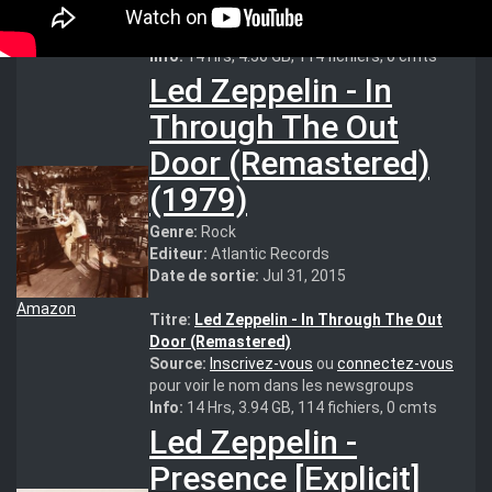
Amazon
Source:
Inscrivez-vous
ou
connectez-vous
pour voir le nom dans les newsgroups
Info:
14 Hrs, 4.50 GB, 114 fichiers, 0 cmts
Led Zeppelin - In
Through The Out
Door (Remastered)
(1979)
Genre:
Rock
Editeur:
Atlantic Records
Date de sortie:
Jul 31, 2015
Amazon
Titre:
Led Zeppelin - In Through The Out
Door (Remastered)
Source:
Inscrivez-vous
ou
connectez-vous
pour voir le nom dans les newsgroups
Info:
14 Hrs, 3.94 GB, 114 fichiers, 0 cmts
Led Zeppelin -
Presence [Explicit]