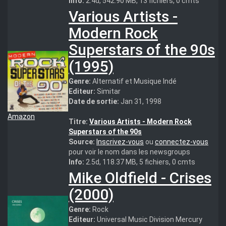
Info:
2.4d, 542.90 MB, 13 fichiers, 0 cmts
Various Artists -
Modern Rock
Superstars of the 90s
(1995)
Genre:
Alternatif et Musique Indé
Editeur:
Simitar
Date de sortie:
Jan 31, 1998
Amazon
Titre:
Various Artists - Modern Rock
Superstars of the 90s
Source:
Inscrivez-vous
ou
connectez-vous
pour voir le nom dans les newsgroups
Info:
2.5d, 118.37 MB, 5 fichiers, 0 cmts
Mike Oldfield - Crises
(2000)
Genre:
Rock
Editeur:
Universal Music Division Mercury