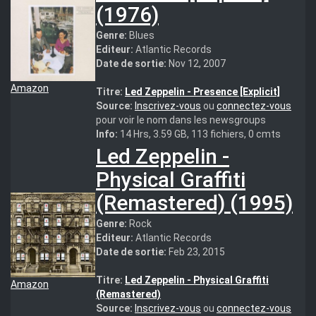
(1976)
Genre:
Blues
Editeur:
Atlantic Records
Date de sortie:
Nov 12, 2007
Amazon
Titre:
Led Zeppelin - Presence [Explicit]
Source:
Inscrivez-vous
ou
connectez-vous
pour voir le nom dans les newsgroups
Info:
14 Hrs, 3.59 GB, 113 fichiers, 0 cmts
Led Zeppelin -
Physical Graffiti
(Remastered) (1995)
Genre:
Rock
Editeur:
Atlantic Records
Date de sortie:
Feb 23, 2015
Titre:
Led Zeppelin - Physical Graffiti
Amazon
(Remastered)
Source:
Inscrivez-vous
ou
connectez-vous