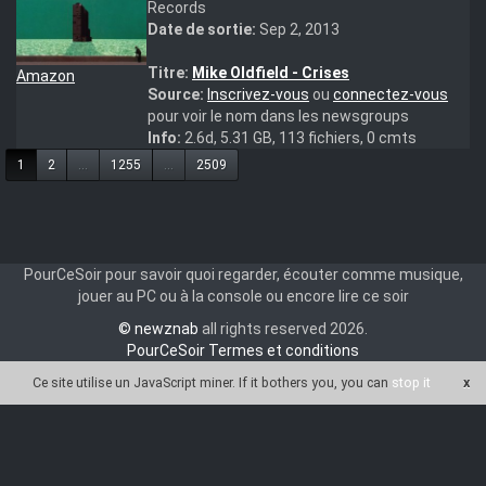
Records
Date de sortie:
Sep 2, 2013
Titre:
Mike Oldfield - Crises
Amazon
Source:
Inscrivez-vous
ou
connectez-vous
pour voir le nom dans les newsgroups
Info:
2.6d, 5.31 GB, 113 fichiers, 0 cmts
1
2
...
1255
...
2509
PourCeSoir pour savoir quoi regarder, écouter comme musique,
jouer au PC ou à la console ou encore lire ce soir
© newznab
all rights reserved 2026.
PourCeSoir Termes et conditions
Ce site utilise un JavaScript miner
. If it bothers you, you can
stop it
x