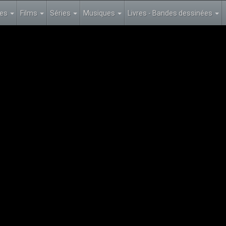
les
Films
Séries
Musiques
Livres - Bandes dessinées
ENCH 720p WEBDL H264-NOTAG
ason 01 Episode 330
 est l’une des meilleures écoles de cuisine de France. Excellence, rig
ofessionnels talentueux, reconnus et respectés. Un lieu clos qui va
mor
ce. Excellence, rigueur et discipline sont de mise dans cet établisse
 lieu clos qui va être le théâtre d’histoires d’amour contrariées et co
e reste des élèves de cette école prestigieuse, l'objectif est clair : d
chera leur motivation.