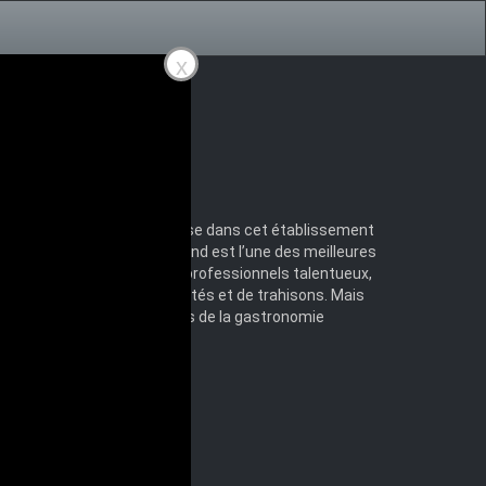
x
ueur et discipline sont de mise dans cet établissement
e...
L’institut Auguste Armand est l’une des meilleures
ment géré par une équipe de professionnels talentueux,
mplexes, mais aussi de rivalités et de trahisons. Mais
evenir les futurs chefs étoilés de la gastronomie