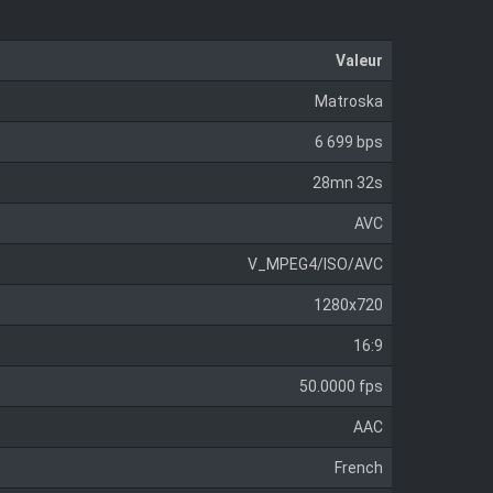
Valeur
Matroska
6 699 bps
28mn 32s
AVC
V_MPEG4/ISO/AVC
1280x720
16:9
50.0000 fps
AAC
French