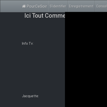
PourCeSoir
S'identifier
Enregistrement
Conso
Ici Tout Commence E330 FR
Info Tv:
Ici Tout Commence - Se
L’institut Auguste Armand
géré par une équipe de pr
écoles de cuisine de Fran
reconnus et respectés. Un
pour Maxime Delcourt et l
française. Et rien n’enta
Genre:
Drama, Soap
TheTVDB
Jacquette: