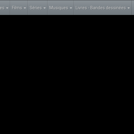
les
Films
Séries
Musiques
Livres - Bandes dessinées
NCH 720p WEBDL H264
ason 01 Episode 681
 est l’une des meilleures écoles de cuisine de France. Excellence, rig
ofessionnels talentueux, reconnus et respectés. Un lieu clos qui va
mor
ce. Excellence, rigueur et discipline sont de mise dans cet établisse
 lieu clos qui va être le théâtre d’histoires d’amour contrariées et co
e reste des élèves de cette école prestigieuse, l'objectif est clair : d
chera leur motivation.