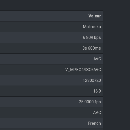
Valeur
Matroska
6 809 bps
3s 680ms
AVC
V_MPEG4/ISO/AVC
1280x720
16:9
25.0000 fps
AAC
French