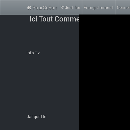
PourCeSoir
S'identifier
Enregistrement
Conso
Ici Tout Commence E681 FRE
Info Tv:
Ici Tout Commence - Se
L’institut Auguste Armand
géré par une équipe de pr
écoles de cuisine de Fran
reconnus et respectés. Un
pour Maxime Delcourt et l
française. Et rien n’enta
Genre:
Drama, Soap
TheTVDB
Jacquette: