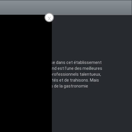
x
ueur et discipline sont de mise dans cet établissement
e...
L’institut Auguste Armand est l’une des meilleures
ment géré par une équipe de professionnels talentueux,
mplexes, mais aussi de rivalités et de trahisons. Mais
evenir les futurs chefs étoilés de la gastronomie