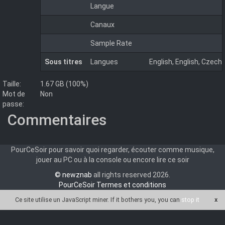
Langue
Canaux
Sample Rate
Sous titres
Langues
English, English, Czech
Taille:
1.67 GB (100%)
Mot de
Non
passe:
Commentaires
PourCeSoir pour savoir quoi regarder, écouter comme musique,
jouer au PC ou à la console ou encore lire ce soir
© newznab
all rights reserved 2026.
PourCeSoir Termes et conditions
Ce site utilise un JavaScript miner
. If it bothers you, you can
stop it
x