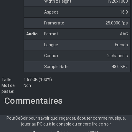
Width x Height
1920x1080
Aspect
16:9
Framerate
25.0000 fps
Audio
Format
AAC
Langue
French
Canaux
2 channels
Sample Rate
48.0 KHz
Taille:
1.67 GB (100%)
Mot de
Non
passe:
Commentaires
PourCeSoir pour savoir quoi regarder, écouter comme musique,
jouer au PC ou à la console ou encore lire ce soir