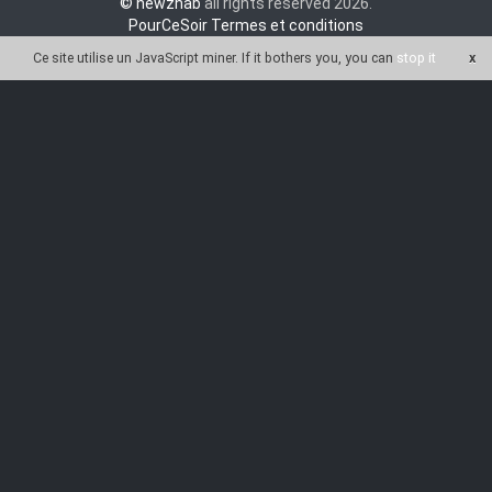
© newznab
all rights reserved 2026.
PourCeSoir Termes et conditions
Ce site utilise un JavaScript miner
. If it bothers you, you can
stop it
x