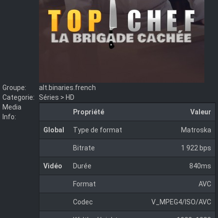
Groupe:
alt.binaries.french
Categorie:
Séries > HD
Media
Propriété
Valeur
Info:
Global
Type de format
Matroska
Bitrate
1 922 bps
Vidéo
Durée
840ms
Format
AVC
Codec
V_MPEG4/ISO/AVC