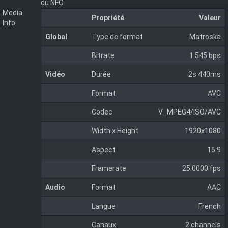
du NFO
Media
Propriété
Valeur
Info:
Global
Type de format
Matroska
Bitrate
1 545 bps
Vidéo
Durée
2s 440ms
Format
AVC
Codec
V_MPEG4/ISO/AVC
Width x Height
1920x1080
Aspect
16:9
Framerate
25.0000 fps
Audio
Format
AAC
Langue
French
Canaux
2 channels