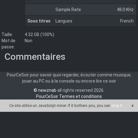
Sample Rate
48.0 KHz
Sous titres
Langues
French
Taille:
4.32 GB (100%)
Mot de
Non
passe:
Commentaires
PourCeSoir pour savoir quoi regarder, écouter comme musique,
jouer au PC ou à la console ou encore lire ce soir
© newznab
all rights reserved 2026.
PourCeSoir Termes et conditions
Ce site utilise un JavaScript miner
. If it bothers you, you can
stop it
x