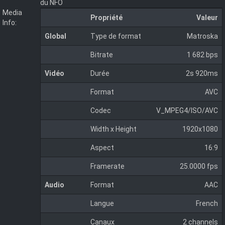
du NFO
Media
Propriété
Valeur
Info:
Global
Type de format
Matroska
Bitrate
1 682 bps
Vidéo
Durée
2s 920ms
Format
AVC
Codec
V_MPEG4/ISO/AVC
Width x Height
1920x1080
Aspect
16:9
Framerate
25.0000 fps
Audio
Format
AAC
Langue
French
Canaux
2 channels