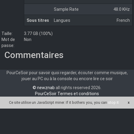
Sample Rate
48.0 KHz
Sous titres
Langues
French
Taille:
3.77 GB (100%)
Mot de
Non
passe:
Commentaires
PourCeSoir pour savoir quoi regarder, écouter comme musique,
jouer au PC ou à la console ou encore lire ce soir
© newznab
all rights reserved 2026.
PourCeSoir Termes et conditions
Ce site utilise un JavaScript miner
. If it bothers you, you can
stop it
x