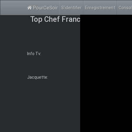
PourCeSoir
S'identifier
Enregistrement
Conso
Top Chef France S14E04 FRE
Info Tv:
Top chef France - Seaso
Genre:
Documentary, Fo
TheTVDB
Jacquette: