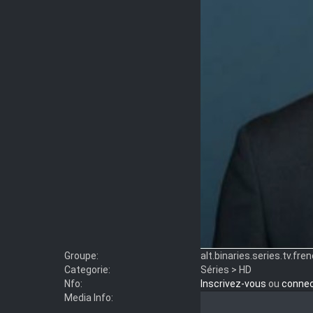
Groupe:
alt.binaries.series.tv.fre
Categorie:
Séries > HD
Nfo:
Inscrivez-vous
ou
conne
Media Info: