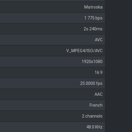
Matroska
1 775 bps
2s 240ms
AVC
V_MPEG4/ISO/AVC
1920x1080
16:9
25.0000 fps
AAC
French
2 channels
48.0 KHz