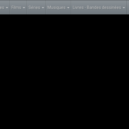
les
Films
Séries
Musiques
Livres - Bandes dessinées
NCH SDH 1080p WEB H264-BTT
n 14 Episode 04
od