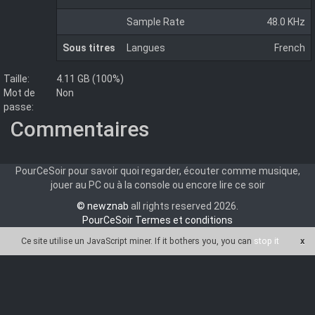
Sample Rate
48.0 KHz
Sous titres
Langues
French
Taille:
4.11 GB (100%)
Mot de
Non
passe:
Commentaires
PourCeSoir pour savoir quoi regarder, écouter comme musique,
jouer au PC ou à la console ou encore lire ce soir
© newznab
all rights reserved 2026.
PourCeSoir Termes et conditions
Ce site utilise un JavaScript miner
. If it bothers you, you can
stop it
x