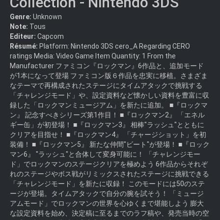
Collection - Nintendo 3DS
Genre:
Unknown
Note:
Tous
Editeur:
Capcom
Résumé:
Platform: Nintendo 3DS cero_A Regarding CERO
ratings Media: Video Game Item Quantity: 1 From the
Manufacturer ファミコン『ロックマン』6作品と、追加モード
が1本になって登場 ファミコン版６作品を忠実に移植。さまざま
なテーマで再構成されたステージにタイムアタックで挑戦する
「チャレンジモード」や、設定資料など懐かしい資料を豊富に収
録した「ロックマンミュージアム」を新たに追加。 ■『ロックマ
ン』 記念すべきシリーズ第1作目！ ■『ロックマン2』 「エネル
ギー缶」が初登場！ ■『ロックマン3』 相棒"ラッシュ"とともに
クリアを目指せ！ ■『ロックマン4』 「チャージショット」を初
装備！ ■『ロックマン5』 新たな仲間"ビート"が登場！ ■『ロック
マン6』 "ラッシュ"と合体して変身可能に！ 「チャレンジモー
ド」でロックマンのステージクリアを極めよう 6作品からそれぞ
れのステージやボス戦がリミックスされたステージに挑戦できる
「チャレンジモード」を新たに収録！ このモードには50のステ
ージが登場。タイムアタックで自分の腕を試そう！ 「ミュージ
アムモード」でロックマンの世界を心ゆくまで堪能しよう 膨大
な設定資料を始め、決定稿に至るまでのラフ稿や、発売当時の空