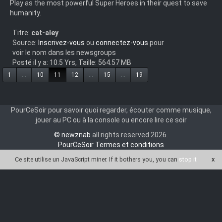
Play as the most powerful Super Heroes in their quest to save
humanity.
Titre:
cat-aley
Source:
Inscrivez-vous
ou
connectez-vous
pour
voir le nom dans les newsgroups
Posté il y a: 10.5 Yrs, Taille: 564.57 MB
1
...
10
11
12
...
15
...
19
PourCeSoir pour savoir quoi regarder, écouter comme musique,
jouer au PC ou à la console ou encore lire ce soir
© newznab
all rights reserved 2026.
PourCeSoir Termes et conditions
Ce site utilise un JavaScript miner
. If it bothers you, you can
stop it
x