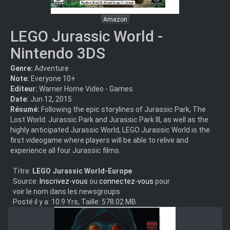
Amazon
LEGO Jurassic World -
Nintendo 3DS
Genre:
Adventure
Note:
Everyone 10+
Editeur:
Warner Home Video - Games
Date:
Jun 12, 2015
Résumé:
Following the epic storylines of Jurassic Park, The
Lost World: Jurassic Park and Jurassic Park III, as well as the
highly anticipated Jurassic World, LEGO Jurassic World is the
first videogame where players will be able to relive and
experience all four Jurassic films.
Titre:
LEGO Jurassic World-Europe
Source:
Inscrivez-vous
ou
connectez-vous
pour
voir le nom dans les newsgroups
Posté il y a: 10.9 Yrs, Taille: 578.02 MB