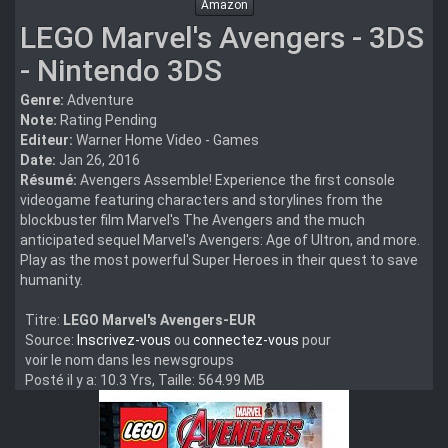
Amazon
LEGO Marvel's Avengers - 3DS
- Nintendo 3DS
Genre:
Adventure
Note:
Rating Pending
Editeur:
Warner Home Video - Games
Date:
Jan 26, 2016
Résumé:
Avengers Assemble! Experience the first console
videogame featuring characters and storylines from the
blockbuster film Marvel's The Avengers and the much
anticipated sequel Marvel's Avengers: Age of Ultron, and more.
Play as the most powerful Super Heroes in their quest to save
humanity.
Titre:
LEGO Marvel's Avengers-EUR
Source:
Inscrivez-vous
ou
connectez-vous
pour
voir le nom dans les newsgroups
Posté il y a: 10.3 Yrs, Taille: 564.99 MB