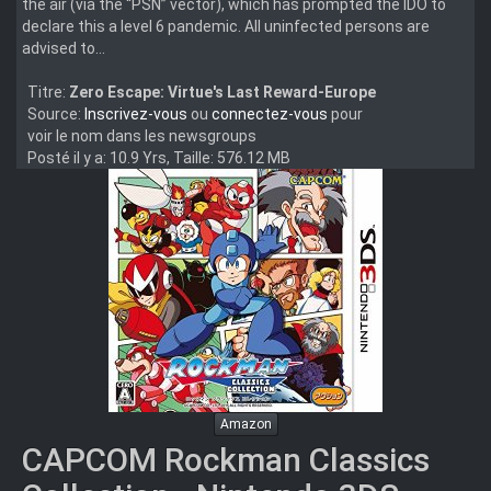
the air (via the “PSN” vector), which has prompted the IDO to
declare this a level 6 pandemic. All uninfected persons are
advised to...
Titre:
Zero Escape: Virtue's Last Reward-Europe
Source:
Inscrivez-vous
ou
connectez-vous
pour
voir le nom dans les newsgroups
Posté il y a: 10.9 Yrs, Taille: 576.12 MB
Amazon
CAPCOM Rockman Classics