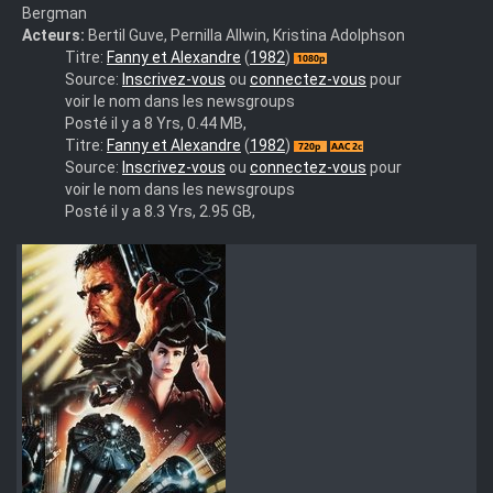
Bergman
Acteurs:
Bertil Guve, Pernilla Allwin, Kristina Adolphson
Fanny
Titre:
Fanny et Alexandre
(
1982
)
Et
Source:
Inscrivez-vous
ou
connectez-vous
pour
Alexandre
voir le nom dans les newsgroups
(1982)
Posté il y a 8 Yrs, 0.44 MB,
Fanny
Titre:
Fanny et Alexandre
(
1982
)
et
Source:
Inscrivez-vous
ou
connectez-vous
pour
Alexandre
voir le nom dans les newsgroups
(1982)
Posté il y a 8.3 Yrs, 2.95 GB,
(Fanny
och
Alexander)
720p
x264
AAC
MULTI
[NOEX]