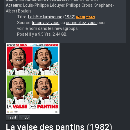
Acteurs:
Louis-Philippe Lécuyer, Philippe Cross, Stéphane-
Albert Boulais
La
Titre:
La bête lumineuse
(
1982
)
bête
Source:
Inscrivez-vous
ou
connectez-vous
pour
lumineuse
voir le nom dans les newsgroups
(1982)
Posté il y a 9.5 Yrs, 2.44 GB,
Trakt
Imdb
La valse des pantins
(
1982
)