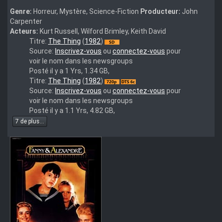
Genre:
Horreur, Mystère, Science-Fiction
Producteur:
John
Carpenter
Acteurs:
Kurt Russell, Wilford Brimley, Keith David
The
Titre:
The Thing
(
1982
)
Thing
Source:
Inscrivez-vous
ou
connectez-vous
pour
(1982)
voir le nom dans les newsgroups
french
Posté il y a 1 Yrs, 1.34 GB,
H264
the.thing.1982.french.720p.bluray.x264.dts-
Titre:
The Thing
(
1982
)
HDrip
rough
Source:
Inscrivez-vous
ou
connectez-vous
pour
Team
voir le nom dans les newsgroups
Chez
Posté il y a 1.1 Yrs, 4.82 GB,
Titine
7 de plus...