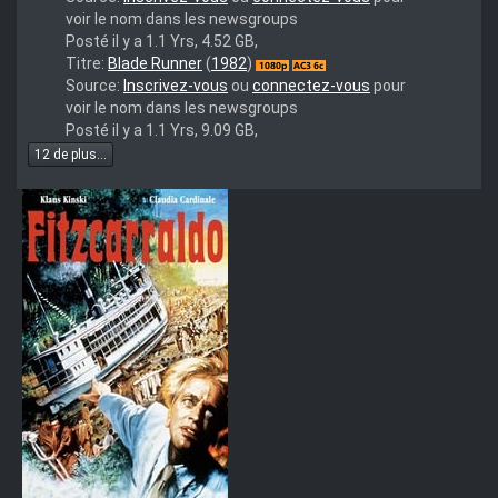
voir le nom dans les newsgroups
Posté il y a 1.1 Yrs, 4.52 GB,
Release
Titre:
Blade Runner
(
1982
)
Name
Source:
Inscrivez-vous
ou
connectez-vous
pour
:
voir le nom dans les newsgroups
Blade.Runner.1982.MULTi.1080p.BluRay.x264
Posté il y a 1.1 Yrs, 9.09 GB,
12 de plus...