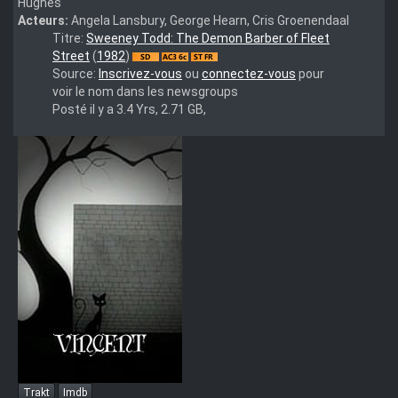
Hughes
Acteurs:
Angela Lansbury, George Hearn, Cris Groenendaal
Sweeney.Todd.1982.DVDRip.x264-
Titre:
Sweeney Todd: The Demon Barber of Fleet
HANDJOB
Street
(
1982
)
Source:
Inscrivez-vous
ou
connectez-vous
pour
voir le nom dans les newsgroups
Posté il y a 3.4 Yrs, 2.71 GB,
Trakt
Imdb