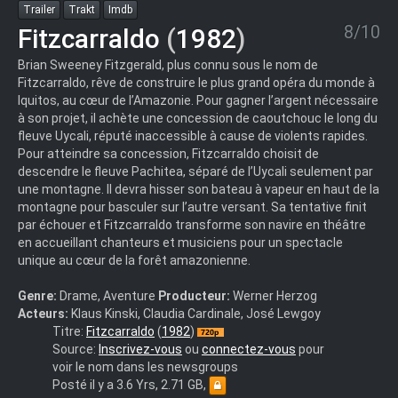
Trailer
Trakt
Imdb
8/10
Fitzcarraldo
(
1982
)
Brian Sweeney Fitzgerald, plus connu sous le nom de
Fitzcarraldo, rêve de construire le plus grand opéra du monde à
Iquitos, au cœur de l’Amazonie. Pour gagner l’argent nécessaire
à son projet, il achète une concession de caoutchouc le long du
fleuve Uycali, réputé inaccessible à cause de violents rapides.
Pour atteindre sa concession, Fitzcarraldo choisit de
descendre le fleuve Pachitea, séparé de l’Uycali seulement par
une montagne. Il devra hisser son bateau à vapeur en haut de la
montagne pour basculer sur l’autre versant. Sa tentative finit
par échouer et Fitzcarraldo transforme son navire en théâtre
en accueillant chanteurs et musiciens pour un spectacle
unique au cœur de la forêt amazonienne.
Genre:
Drame, Aventure
Producteur:
Werner Herzog
Acteurs:
Klaus Kinski, Claudia Cardinale, José Lewgoy
Fitzcarraldo.
Titre:
Fitzcarraldo
(
1982
)
(1982).720p.FRENCH
Source:
Inscrivez-vous
ou
connectez-vous
pour
voir le nom dans les newsgroups
Posté il y a 3.6 Yrs, 2.71 GB,