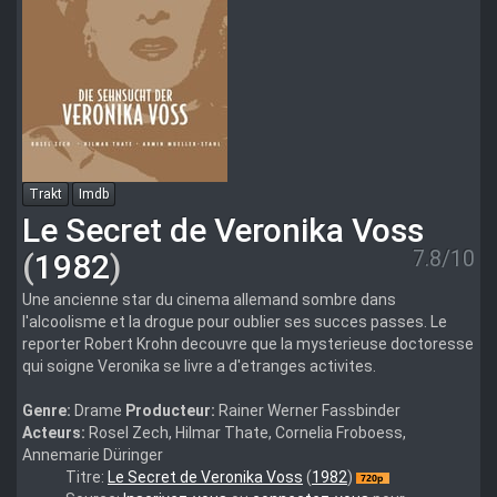
Trakt
Imdb
Le Secret de Veronika Voss
7.8/10
(
1982
)
Une ancienne star du cinema allemand sombre dans
l'alcoolisme et la drogue pour oublier ses succes passes. Le
reporter Robert Krohn decouvre que la mysterieuse doctoresse
qui soigne Veronika se livre a d'etranges activites.
Genre:
Drame
Producteur:
Rainer Werner Fassbinder
Acteurs:
Rosel Zech, Hilmar Thate, Cornelia Froboess,
Annemarie Düringer
Veronika.Voss.1982.SUBFRENCH.720p.BluRay.x264-
Titre:
Le Secret de Veronika Voss
(
1982
)