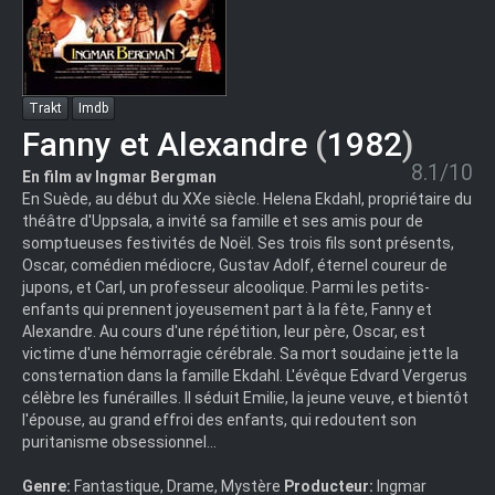
Trakt
Imdb
Fanny et Alexandre
(
1982
)
8.1/10
En film av Ingmar Bergman
En Suède, au début du XXe siècle. Helena Ekdahl, propriétaire du
théâtre d'Uppsala, a invité sa famille et ses amis pour de
somptueuses festivités de Noël. Ses trois fils sont présents,
Oscar, comédien médiocre, Gustav Adolf, éternel coureur de
jupons, et Carl, un professeur alcoolique. Parmi les petits-
enfants qui prennent joyeusement part à la fête, Fanny et
Alexandre. Au cours d'une répétition, leur père, Oscar, est
victime d'une hémorragie cérébrale. Sa mort soudaine jette la
consternation dans la famille Ekdahl. L'évêque Edvard Vergerus
célèbre les funérailles. Il séduit Emilie, la jeune veuve, et bientôt
l'épouse, au grand effroi des enfants, qui redoutent son
puritanisme obsessionnel...
Genre:
Fantastique, Drame, Mystère
Producteur:
Ingmar