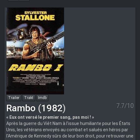
DarkJuju
RM
MULTI
1080i
BluRay
HEVC
FLAC-
AZAZE
Trailer
Trakt
Imdb
7.7/10
Rambo
(
1982
)
« Eux ont versé le premier sang, pas moi ! »
Après la guerre du Viêt Nam à l'issue humiliante pour les États
Unis, les vétérans envoyés au combat et salués en héros par
l'Amérique de Kennedy sûrs de leur bon droit, pour retrouver une