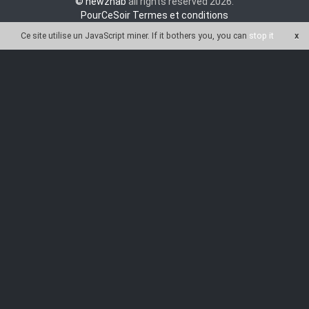
© newznab
all rights reserved 2026.
PourCeSoir Termes et conditions
Ce site utilise un JavaScript miner
. If it bothers you, you can
stop it
x