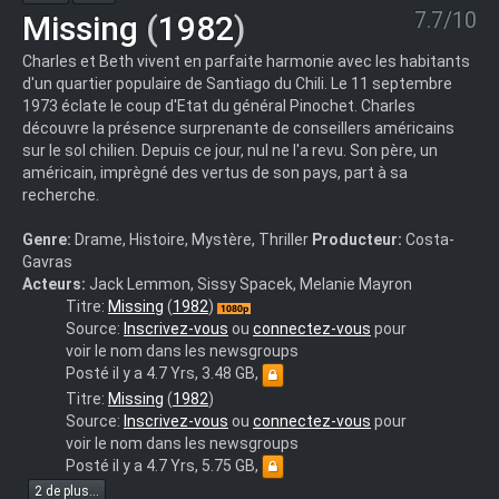
7.7/10
Missing
(
1982
)
Charles et Beth vivent en parfaite harmonie avec les habitants
d'un quartier populaire de Santiago du Chili. Le 11 septembre
1973 éclate le coup d'Etat du général Pinochet. Charles
découvre la présence surprenante de conseillers américains
sur le sol chilien. Depuis ce jour, nul ne l'a revu. Son père, un
américain, imprègné des vertus de son pays, part à sa
recherche.
Genre:
Drame, Histoire, Mystère, Thriller
Producteur:
Costa-
Gavras
Acteurs:
Jack Lemmon, Sissy Spacek, Melanie Mayron
Missing
Titre:
Missing
(
1982
)
Costa
Source:
Inscrivez-vous
ou
connectez-vous
pour
Gavras
voir le nom dans les newsgroups
1982
Posté il y a 4.7 Yrs, 3.48 GB,
MULTI
Missing
Titre:
Missing
(
1982
)
BDRip
-
Source:
Inscrivez-vous
ou
connectez-vous
pour
1080p
Porte
voir le nom dans les newsgroups
x264
disparu
Posté il y a 4.7 Yrs, 5.75 GB,
AAC-
1982
2 de plus...