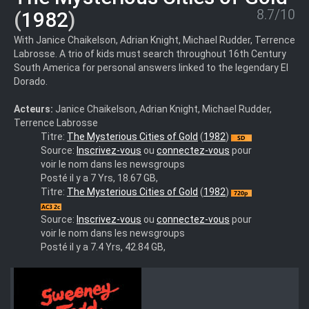
8.7/10
(
1982
)
With Janice Chaikelson, Adrian Knight, Michael Rudder, Terrence
Labrosse. A trio of kids must search throughout 16th Century
South America for personal answers linked to the legendary El
Dorado.
Acteurs:
Janice Chaikelson, Adrian Knight, Michael Rudder,
Terrence Labrosse
Les.Mysterieuses.Cites.D.Or.1982.INTEGRALE.4.DVD.Remaste
Titre:
The Mysterious Cities of Gold
(
1982
)
iND
Source:
Inscrivez-vous
ou
connectez-vous
pour
voir le nom dans les newsgroups
Posté il y a 7 Yrs, 18.67 GB,
Les.Mysterieuses.Cites.D.Or.1983.FRENCH.720p.BluRay.x264-
Titre:
The Mysterious Cities of Gold
(
1982
)
KAZETV
Source:
Inscrivez-vous
ou
connectez-vous
pour
voir le nom dans les newsgroups
Posté il y a 7.4 Yrs, 42.84 GB,