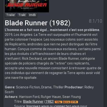
Trailer
Trakt
Imdb
8.1/10
Blade Runner
(
1982
)
L’homme en a fait son égal… maintenant c’est son problème.
2019, Los Angeles. La Terre est surpeuplée et l’humanité est
partie coloniser l’espace. Les nouveaux colons sont assistés
de Replicants, androïdes que rien ne peut distinguer de l'être
humain. Conçus comme de nouveaux esclaves, certains parmi
les plus évolués s’affranchissent de leurs chaînes et
s’enfuient. Rick Deckard, un ancien Blade Runner, catégorie
spéciale de policiers chargés de "retirer" ces replicants,
accepte une nouvelle mission consistant à retrouver quatre de
ces individus qui viennent de regagner la Terre après avoir volé
une navette spatiale.
Genre:
Science-Fiction, Drame, Thriller
Producteur:
Ridley
Scott
Acteurs:
Harrison Ford, Rutger Hauer, Sean Young
Blade.Runner.final.Cut.1982.Bluray.720p.x264.DTS.PRoDJi
Titre:
Blade Runner
(
1982
)
Source:
Inscrivez-vous
ou
connectez-vous
pour