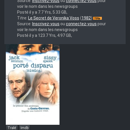
DuSS
Source:
Inscrivez-vous
ou
connectez-vous
pour
voir le nom dans les newsgroups
Posté il y a 7.7 Yrs, 5.33 GB,
Veronika
Titre:
Le Secret de Veronika Voss
(
1982
)
Voss
Source:
Inscrivez-vous
ou
connectez-vous
pour
1982
voir le nom dans les newsgroups
SUBFRENCH
Posté il y a 123.7 Yrs, 4.97 GB,
720p
BluRay
x264-
DuSS
Trakt
Imdb