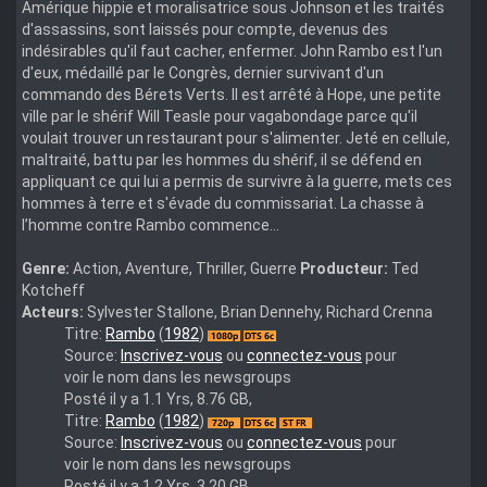
Amérique hippie et moralisatrice sous Johnson et les traités
d'assassins, sont laissés pour compte, devenus des
indésirables qu'il faut cacher, enfermer. John Rambo est l'un
d'eux, médaillé par le Congrès, dernier survivant d'un
commando des Bérets Verts. Il est arrêté à Hope, une petite
ville par le shérif Will Teasle pour vagabondage parce qu'il
voulait trouver un restaurant pour s'alimenter. Jeté en cellule,
maltraité, battu par les hommes du shérif, il se défend en
appliquant ce qui lui a permis de survivre à la guerre, mets ces
hommes à terre et s'évade du commissariat. La chasse à
l’homme contre Rambo commence...
Genre:
Action, Aventure, Thriller, Guerre
Producteur:
Ted
Kotcheff
Acteurs:
Sylvester Stallone, Brian Dennehy, Richard Crenna
air-
Titre:
Rambo
(
1982
)
rambo1
Source:
Inscrivez-vous
ou
connectez-vous
pour
1080
voir le nom dans les newsgroups
Posté il y a 1.1 Yrs, 8.76 GB,
First.Blood.1982.720p.BluRay.DTS.x264-
Titre:
Rambo
(
1982
)
WiLD
Source:
Inscrivez-vous
ou
connectez-vous
pour
voir le nom dans les newsgroups
Posté il y a 1.2 Yrs, 3.20 GB,