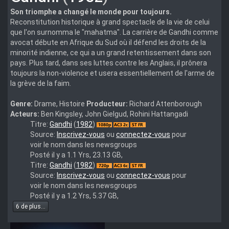
Son triomphe a changé le monde pour toujours.
Reconstitution historique à grand spectacle de la vie de celui
que l'on surnomma le "mahatma". La carrière de Gandhi comme
avocat débute en Afrique du Sud où il défend les droits de la
minorité indienne, ce qui a un grand retentissement dans son
pays. Plus tard, dans ses luttes contre les Anglais, il prônera
toujours la non-violence et usera essentiellement de l'arme de
la grève de la faim.
Genre:
Drame, Histoire
Producteur:
Richard Attenborough
Acteurs:
Ben Kingsley, John Gielgud, Rohini Hattangadi
Gandhi
Titre:
Gandhi
(
1982
)
1982
Source:
Inscrivez-vous
ou
connectez-vous
pour
BluRay
voir le nom dans les newsgroups
1080p
Posté il y a 1.1 Yrs, 23.13 GB,
AVC
Gandhi.1982.720p.BluRay.x264-
Titre:
Gandhi
(
1982
)
DTHD
ESiR
Source:
Inscrivez-vous
ou
connectez-vous
pour
5.1
voir le nom dans les newsgroups
Remux
Posté il y a 1.2 Yrs, 5.37 GB,
BD25
6 de plus...
-
THD