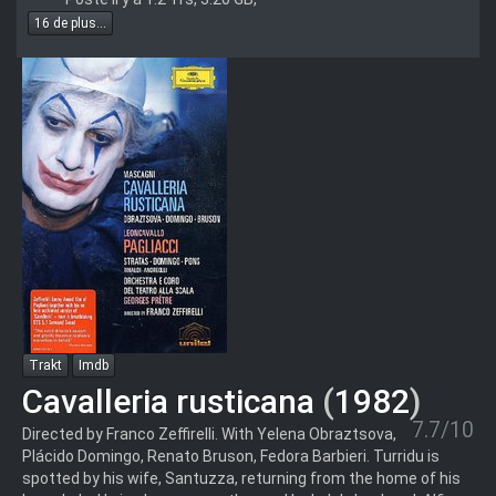
16 de plus...
Trakt
Imdb
Cavalleria rusticana
(
1982
)
7.7/10
Directed by Franco Zeffirelli. With Yelena Obraztsova,
Plácido Domingo, Renato Bruson, Fedora Barbieri. Turridu is
spotted by his wife, Santuzza, returning from the home of his