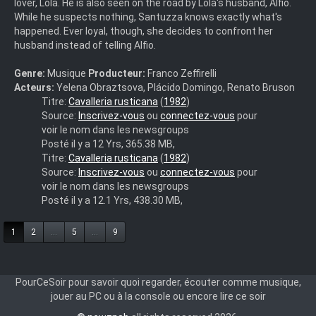
lover, Lola. He is also seen on the road by Lola's husband, Alfio.
While he suspects nothing, Santuzza knows exactly what's
happened. Ever loyal, though, she decides to confront her
husband instead of telling Alfio.
Genre:
Musique
Producteur:
Franco Zeffirelli
Acteurs:
Yelena Obraztsova, Plácido Domingo, Renato Bruson
Violetta
Titre:
Cavalleria rusticana
(
1982
)
174
Source:
Inscrivez-vous
ou
connectez-vous
pour
french
voir le nom dans les newsgroups
TVrip
Posté il y a 12 Yrs, 365.38 MB,
mp4
Violetta
Titre:
Cavalleria rusticana
(
1982
)
102
Source:
Inscrivez-vous
ou
connectez-vous
pour
french
voir le nom dans les newsgroups
Dvdrip
Posté il y a 12.1 Yrs, 438.30 MB,
mp4
1
2
...
5
...
9
PourCeSoir pour savoir quoi regarder, écouter comme musique,
jouer au PC ou à la console ou encore lire ce soir