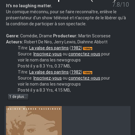
7.8/10
It's no laughing matter.
Un comique méconnu, pour se faire reconnaître, enlève le
présentateur d'un show télévisé et n'accepte de le libérer qu'à
la condition de participer à son spectacle.
Genre:
Comédie, Drame
Producteur:
Martin Scorsese
Acteurs:
Robert De Niro, Jerry Lewis, Diahnne Abbott
La
Titre:
La valse des pantins
(
1982
)
Valse
Source:
Inscrivez-vous
ou
connectez-vous
pour
Des
voir le nom dans les newsgroups
Pantins
Posté il y a 8.3 Yrs, 0.37 MB,
-
La
Titre:
La valse des pantins
(
1982
)
1982
Valse
Source:
Inscrivez-vous
ou
connectez-vous
pour
-
Des
voir le nom dans les newsgroups
Pantins
Posté il y a 8.3 Yrs, 4.15 MB,
-
1 de plus...
1982
-
{voir
Nfo}