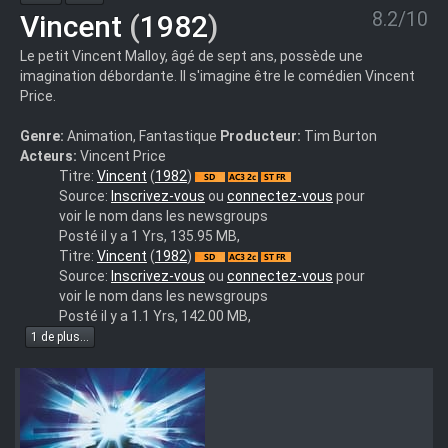
8.2/10
Vincent
(
1982
)
Le petit Vincent Malloy, âgé de sept ans, possède une
imagination débordante. Il s'imagine être le comédien Vincent
Price.
Genre:
Animation, Fantastique
Producteur:
Tim Burton
Acteurs:
Vincent Price
gh-
Titre:
Vincent
(
1982
)
vincentx
Source:
Inscrivez-vous
ou
connectez-vous
pour
voir le nom dans les newsgroups
Posté il y a 1 Yrs, 135.95 MB,
gh-
Titre:
Vincent
(
1982
)
vincentx
Source:
Inscrivez-vous
ou
connectez-vous
pour
voir le nom dans les newsgroups
Posté il y a 1.1 Yrs, 142.00 MB,
1 de plus...