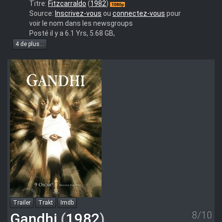
Fitzcarraldo.
Titre:
Fitzcarraldo
(
1982
)
(1982).1080p.FRENCH
Source:
Inscrivez-vous
ou
connectez-vous
pour
voir le nom dans les newsgroups
Posté il y a 6.1 Yrs, 5.68 GB,
4 de plus...
Trailer
Trakt
Imdb
8/10
Gandhi
(
1982
)