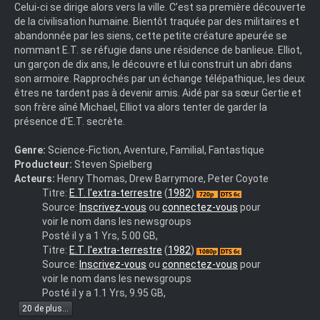
Celui-ci se dirige alors vers la ville. C’est sa première découverte
de la civilisation humaine. Bientôt traquée par des militaires et
abandonnée par les siens, cette petite créature apeurée se
nommant E.T. se réfugie dans une résidence de banlieue. Elliot,
un garçon de dix ans, le découvre et lui construit un abri dans
son armoire. Rapprochés par un échange télépathique, les deux
êtres ne tardent pas à devenir amis. Aidé par sa sœur Gertie et
son frère aîné Michael, Elliot va alors tenter de garder la
présence d'E.T. secrète.
Genre:
Science-Fiction, Aventure, Familial, Fantastique
Producteur:
Steven Spielberg
Acteurs:
Henry Thomas, Drew Barrymore, Peter Coyote
ulshd-
Titre:
E.T. l'extra-terrestre
(
1982
)
et.720p
Source:
Inscrivez-vous
ou
connectez-vous
pour
voir le nom dans les newsgroups
Posté il y a 1 Yrs, 5.00 GB,
ulshd-
Titre:
E.T. l'extra-terrestre
(
1982
)
et.1080p
Source:
Inscrivez-vous
ou
connectez-vous
pour
voir le nom dans les newsgroups
Posté il y a 1.1 Yrs, 9.95 GB,
20 de plus...