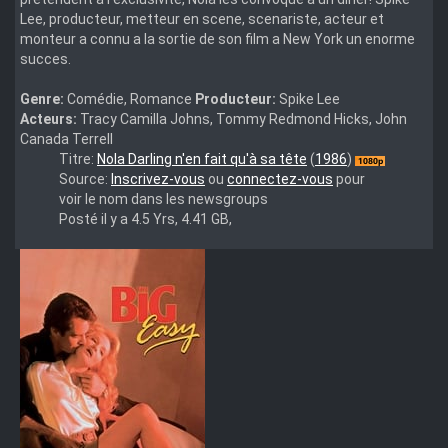
Lee, producteur, metteur en scene, scenariste, acteur et
monteur a connu a la sortie de son film a New York un enorme
succes.
Genre:
Comédie, Romance
Producteur:
Spike Lee
Acteurs:
Tracy Camilla Johns, Tommy Redmond Hicks, John
Canada Terrell
She's.Gotta.Have.It.1080p.NF.WEB-
Titre:
Nola Darling n'en fait qu'à sa tête
(
1986
)
DL.DDP5.1.x264-
Source:
Inscrivez-vous
ou
connectez-vous
pour
THR
voir le nom dans les newsgroups
Posté il y a 4.5 Yrs, 4.41 GB,