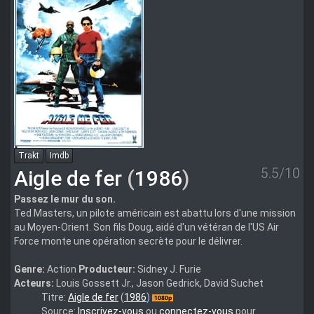
Trakt
Imdb
5.5/10
Aigle de fer
(
1986
)
Passez le mur du son.
Ted Masters, un pilote américain est abattu lors d'une mission
au Moyen-Orient. Son fils Doug, aidé d'un vétéran de l'US Air
Force monte une opération secrète pour le délivrer.
Genre:
Action
Producteur:
Sidney J. Furie
Acteurs:
Louis Gossett Jr., Jason Gedrick, David Suchet
Aigle.de.fer.
Titre:
Aigle de fer
(
1986
)
(1986).1080p.FRENCH
Source:
Inscrivez-vous
ou
connectez-vous
pour