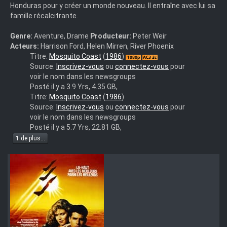
Honduras pour y créer un monde nouveau. Il entraîne avec lui sa
famille récalcitrante.
Genre:
Aventure, Drame
Producteur:
Peter Weir
Acteurs:
Harrison Ford, Helen Mirren, River Phoenix
The.Mosquito.Coast.1986.MULTi.WEB-
Titre:
Mosquito Coast
(
1986
)
DL.1080p.AC3.x264-
Source:
Inscrivez-vous
ou
connectez-vous
pour
BPH
voir le nom dans les newsgroups
Posté il y a 3.9 Yrs, 4.35 GB,
The.Mosquito.Coast.1986.MULTi.COMPLETE.BLURAY-
Titre:
Mosquito Coast
(
1986
)
OLDHAM
Source:
Inscrivez-vous
ou
connectez-vous
pour
voir le nom dans les newsgroups
Posté il y a 5.7 Yrs, 22.81 GB,
1 de plus...