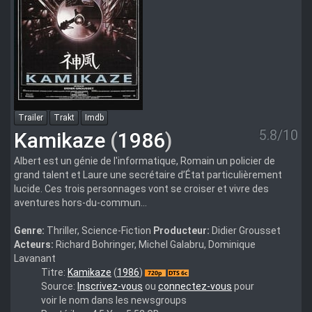
Trailer
Trakt
Imdb
5.8/10
Kamikaze
(
1986
)
Albert est un génie de l'informatique, Romain un policier de
grand talent et Laure une secrétaire d’État particulièrement
lucide. Ces trois personnages vont se croiser et vivre des
aventures hors-du-commun...
Genre:
Thriller, Science-Fiction
Producteur:
Didier Grousset
Acteurs:
Richard Bohringer, Michel Galabru, Dominique
Lavanant
Kamikaze.1986.FRENCH.720p.BluRay.x264-
Titre:
Kamikaze
(
1986
)
CherryCoke
Source:
Inscrivez-vous
ou
connectez-vous
pour
voir le nom dans les newsgroups