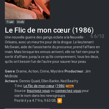
Trakt
Imdb
Le Flic de mon cœur
(
1986
)
6.6/10
Une nouvelle guerre des gangs eclate a la Nouvelle-
Orleans, avec un meurtre pour de la drogue. Le lieutenant
McSwain, aide de l'assistante du procureur, prend l'affaire en
main. Mais lorsque les ennuis arrivent, elle ne fait rien pour le
sortir d'affaire, jusqu'a ce qu'ils comprennent, tous les deux,
qu'ils ont besoin l'un de l'autre pour sauver leur peau.
Genre:
Drame, Action, Crime, Mystère
Producteur:
Jim
McBride
Acteurs:
Dennis Quaid, Ellen Barkin, Ned Beatty
The
Titre:
Le Flic de mon cœur
(
1986
)
Big
Source:
Inscrivez-vous
ou
connectez-vous
pour
Easy
voir le nom dans les newsgroups
1986
Posté il y a 4.7 Yrs, 9.63 GB,
MULTI