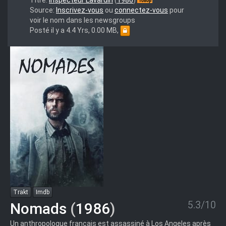
(1986).1080p.FRENCH
Source:
Inscrivez-vous
ou
connectez-vous
pour
voir le nom dans les newsgroups
Posté il y a 4.4 Yrs, 0.00 MB,
Trakt
Imdb
5.3/10
Nomads
(
1986
)
Un anthropologue français est assassiné à Los Angeles après