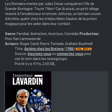
Les Romains menés par Jules César conquièrent l’île de
Grande‐Bretagne. Toute ? Non ! Car là aussi, un petit village
résiste à l’envahisseur et envoie Jolitorax, un lointain cousin
d’Astérix, quérir chez les irréductibles Gaulois de la potion
magique pour les aider dans leur combat.
Genre:
Familial, Animation, Aventure, Comédie
Producteur:
Pino Van Lamsweerde
Acteurs:
Roger Carel, Pierre Tornade, Graham Bushnell
Asterix.Chez.Les.Bretons.1986.FRENCH.720p.BluRay.x264-
Titre:
Astérix chez les Bretons
(
1986
)
TSuNaMi
Source:
Inscrivez-vous
ou
connectez-vous
pour
voir le nom dans les newsgroups
Posté il y a 4 Yrs, 2.60 GB,