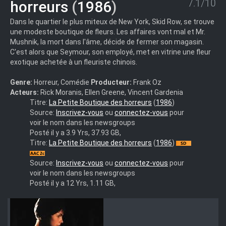
7.1/10
horreurs
(
1986
)
Dans le quartier le plus miteux de New York, Skid Row, se trouve
une modeste boutique de fleurs. Les affaires vont mal et Mr.
Mushnik, la mort dans l'âme, décide de fermer son magasin.
C'est alors que Seymour, son employé, met en vitrine une fleur
exotique achetée à un fleuriste chinois.
Genre:
Horreur, Comédie
Producteur:
Frank Oz
Acteurs:
Rick Moranis, Ellen Greene, Vincent Gardenia
der.kleine.horrorladen.1986.multi.complete.bluray.internal-
Titre:
La Petite Boutique des horreurs
(
1986
)
fatsisters
Source:
Inscrivez-vous
ou
connectez-vous
pour
voir le nom dans les newsgroups
Posté il y a 3.9 Yrs, 37.93 GB,
La.Petite.Boutique.Des.Horreurs.1986.French.HDrip.x264.AAC-
Titre:
La Petite Boutique des horreurs
(
1986
)
Les
Bidochons
Source:
Inscrivez-vous
ou
connectez-vous
pour
voir le nom dans les newsgroups
Posté il y a 12 Yrs, 1.11 GB,