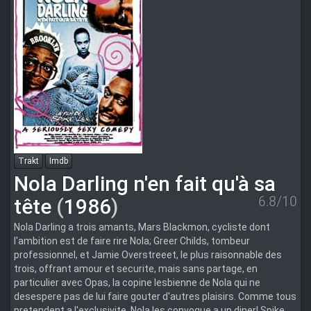
Trakt
Imdb
Nola Darling n'en fait qu'à sa
6.8/10
tête
(
1986
)
Nola Darling a trois amants, Mars Blackmon, cycliste dont
l'ambition est de faire rire Nola; Greer Childs, tombeur
professionnel, et Jamie Overstreeet, le plus raisonnable des
trois, offrant amour et securite, mais sans partage, en
particulier avec Opas, la copine lesbienne de Nola qui ne
desespere pas de lui faire gouter d'autres plaisirs. Comme tous
pretendent a l'exclusivite, Nola les convoque a un diner! Spike