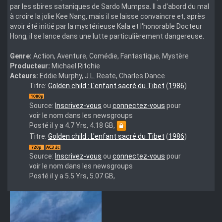
par les sbires sataniques de Sardo Mumpsa. Il a d'abord du mal
à croire la jolie Kee Nang, mais il se laisse convaincre et, après
avoir été initié par la mystérieuse Kala et l'honorable Docteur
Hong, il se lance dans une lutte particulièrement dangereuse.
Genre:
Action, Aventure, Comédie, Fantastique, Mystère
Producteur:
Michael Ritchie
Acteurs:
Eddie Murphy, J.L. Reate, Charles Dance
The
Titre:
Golden child : L'enfant sacré du Tibet
(
1986
)
Golden
Child
Source:
Inscrivez-vous
ou
connectez-vous
pour
1986
voir le nom dans les newsgroups
RM
Posté il y a 4.7 Yrs, 4.18 GB,
MULTi
The.Golden.Child.1986.FRENCH.720p.BluRay.x264-
Titre:
Golden child : L'enfant sacré du Tibet
(
1986
)
VFF
CherryCoke
1080p
Source:
Inscrivez-vous
ou
connectez-vous
pour
BluRay
voir le nom dans les newsgroups
AC3
Posté il y a 5.5 Yrs, 5.07 GB,
x265-
Winks