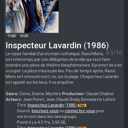
Trakt
Imdb
Inspecteur Lavardin
(
1986
)
6.5/10
Le repas familial d'un écrivain catholique, Raoul Mons,
est interrompu par une délégation de la ville qui veut faire
interdire une pièce de théâtre blasphématoire. Il promet de s'en
occuper. La pièce n'aura pas lieu. Peu de temps après, Raoul
Mons est retrouvé mort, nu, sur la plage. L'Inspecteur Lavardin
est appelé sur les lieux. Il va enquêter.
Genre:
Crime, Drame, Mystère
Producteur:
Claude Chabrol
Acteurs:
Jean Poiret, Jean-Claude Brialy, Bernadette Lafont
Inspecteur.Lavardin.1986.FRENCH.720p.BluRay.x264-
Titre:
Inspecteur Lavardin
(
1986
)
CherryCoke
Source:
Inscrivez-vous
ou
connectez-vous
pour
voir le nom dans les newsgroups
Posté il y a 4.3 Yrs, 5.58 GB,
Inspecteur.Lavardin.
Titre:
Inspecteur Lavardin
(
1986
)