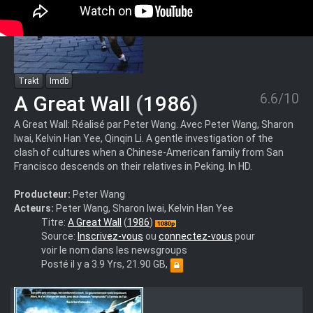
Trakt
Imdb
6.6/10
A Great Wall
(
1986
)
A Great Wall: Réalisé par Peter Wang. Avec Peter Wang, Sharon
Iwai, Kelvin Han Yee, Qinqin Li. A gentle investigation of the
clash of cultures when a Chinese-American family from San
Francisco descends on their relatives in Peking. In HD.
Producteur:
Peter Wang
Acteurs:
Peter Wang, Sharon Iwai, Kelvin Han Yee
A.great.wall.
Titre:
A Great Wall
(
1986
)
(1986).1080p.FRENCH
Source:
Inscrivez-vous
ou
connectez-vous
pour
voir le nom dans les newsgroups
Posté il y a 3.9 Yrs, 21.90 GB,