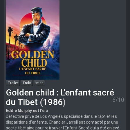
1080p
BluRay
x264-
AMIABLE
GAIL94
Trailer
Trakt
Imdb
Golden child : L'enfant sacré
6/10
du Tibet
(
1986
)
Eddie Murphy est l'élu
Détective privé de Los Angeles spécialisé dans le rapt et les
disparitions d'enfants, Chandler Jarrell est contacté par une
secte tibétaine pour retrouver l'Enfant Sacré qui a été enlevé