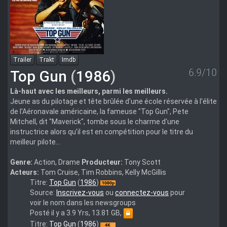
Trailer
Trakt
Imdb
6.9/10
Top Gun
(
1986
)
Là-haut avec les meilleurs, parmi les meilleurs.
Jeune as du pilotage et tête brûlée d'une école réservée à l'élite
de l'Aéronavale américaine, la fameuse "Top Gun", Pete
Mitchell, dit "Maverick", tombe sous le charme d'une
instructrice alors qu'il est en compétition pour le titre du
meilleur pilote...
Genre:
Action, Drame
Producteur:
Tony Scott
Acteurs:
Tom Cruise, Tim Robbins, Kelly McGillis
Top.Gun.1986.FRENCH.1080.BluRay.X264.AAC-
Titre:
Top Gun
(
1986
)
NoTag
Source:
Inscrivez-vous
ou
connectez-vous
pour
voir le nom dans les newsgroups
Posté il y a 3.9 Yrs, 13.81 GB,
Top.Gun.1986.2160p.UHD.Bluray.REMUX.DV.HDR10.HEVC.Atmos
Titre:
Top Gun
(
1986
)