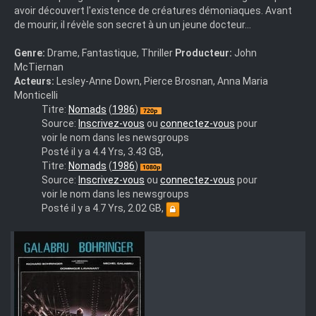
avoir découvert l'existence de créatures démoniaques. Avant
de mourir, il révèle son secret à un un jeune docteur…
Genre:
Drame, Fantastique, Thriller
Producteur:
John
McTiernan
Acteurs:
Lesley-Anne Down, Pierce Brosnan, Anna Maria
Monticelli
Nomads.1985.FRENCH.720p.BluRay.x264-
Titre:
Nomads
(
1986
)
YOP
Source:
Inscrivez-vous
ou
connectez-vous
pour
voir le nom dans les newsgroups
Posté il y a 4.4 Yrs, 3.43 GB,
Nomads
Titre:
Nomads
(
1986
)
1986
Source:
Inscrivez-vous
ou
connectez-vous
pour
MULTi
voir le nom dans les newsgroups
FRENCH
Posté il y a 4.7 Yrs, 2.02 GB,
1080p
HDLight-
Repack
x264-
[REDISDEAD]