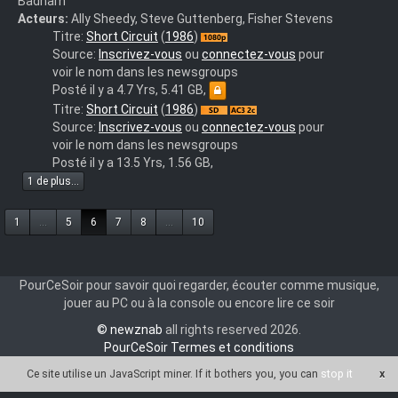
Badham
Acteurs:
Ally Sheedy, Steve Guttenberg, Fisher Stevens
Short
Titre:
Short Circuit
(
1986
)
Circuit
Source:
Inscrivez-vous
ou
connectez-vous
pour
1986
voir le nom dans les newsgroups
1080p
Posté il y a 4.7 Yrs, 5.41 GB,
MULTI
Short.Circuit.1986.FRENCH.DVDRiP.XViD.AC3-
Titre:
Short Circuit
(
1986
)
TRUEFRENCH
HuSh
Source:
Inscrivez-vous
ou
connectez-vous
pour
Bluray
voir le nom dans les newsgroups
Repack
Posté il y a 13.5 Yrs, 1.56 GB,
DTS
1 de plus...
x265
FtLi
1
...
5
6
7
8
...
10
PourCeSoir pour savoir quoi regarder, écouter comme musique,
jouer au PC ou à la console ou encore lire ce soir
© newznab
all rights reserved 2026.
PourCeSoir Termes et conditions
Ce site utilise un JavaScript miner
. If it bothers you, you can
stop it
x