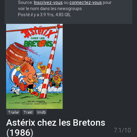
HANDJOB
Source:
Inscrivez-vous
ou
connectez-vous
pour
voir le nom dans les newsgroups
Posté il y a 3.9 Yrs, 4.85 GB,
Trailer
Trakt
Imdb
Astérix chez les Bretons
7.1/10
(
1986
)