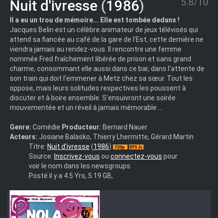
5.8/10
Nuit d'ivresse
(
1986
)
Il a eu un trou de mémoire... Elle est tombée dedans !
Jacques Belin est un célèbre animateur de jeux télévisés qui
attend sa fiancée au café de la gare de l'Est, cette dernière ne
viendra jamais au rendez-vous. Il rencontre une femme
nommée Fred fraîchement libérée de prison et sans grand
charme, consommant elle aussi dans ce bar, dans l'attente de
son train qui doit l'emmener à Metz chez sa sœur. Tout les
oppose, mais leurs solitudes respectives les poussent à
discuter et à boire ensemble. S'ensuivront une soirée
mouvementée et un réveil à jamais mémorable …
Genre:
Comédie
Producteur:
Bernard Nauer
Acteurs:
Josiane Balasko, Thierry Lhermitte, Gérard Martin
Nuit.Divresse.1986.FRENCH.720p.BluRay.x264-
Titre:
Nuit d'ivresse
(
1986
)
UTT
Source:
Inscrivez-vous
ou
connectez-vous
pour
voir le nom dans les newsgroups
Posté il y a 4.5 Yrs, 5.19 GB,