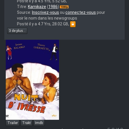
Posté il y a 4.5 Yrs, 5.52 GB,
Kamikaze.1986.VOF.1080p.Bluray.Remux.AVC-
Titre:
Kamikaze
(
1986
)
ONLY.mkv
Source:
Inscrivez-vous
ou
connectez-vous
pour
voir le nom dans les newsgroups
Posté il y a 4.7 Yrs, 28.02 GB,
3 de plus...
Trailer
Trakt
Imdb