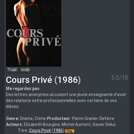
Trakt
Imdb
5.5/10
Cours Privé
(
1986
)
Me regardez pas
Des lettres anonymes accusent une jeune enseignante d'avoir
des relations extra-professionnelles avec certains de ses
élèves.
Genre:
Drame, Crime
Producteur:
Pierre Granier-Deferre
Acteurs:
Elizabeth Bourgine, Michel Aumont, Xavier Deluc
Cours.prive.AKA.Private.Tuition.1986.720p.BluRay.FLAC.x264-
Titre:
Cours Privé
(
1986
)