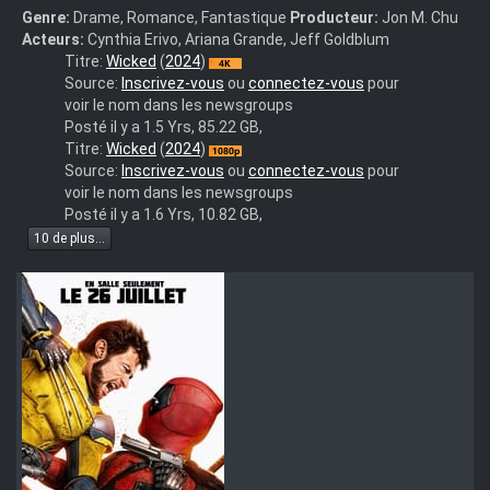
Genre:
Drame, Romance, Fantastique
Producteur:
Jon M. Chu
Acteurs:
Cynthia Erivo, Ariana Grande, Jeff Goldblum
Wicked.2024.UHD.BluRay.2160p.TrueHD.Atmos.7.1.DV.HEVC.R
Titre:
Wicked
(
2024
)
Source:
Inscrivez-vous
ou
connectez-vous
pour
voir le nom dans les newsgroups
Posté il y a 1.5 Yrs, 85.22 GB,
Wicked.2024.1080p.WEB-
Titre:
Wicked
(
2024
)
DL.DDP5.1.Atmos.H.264-
Source:
Inscrivez-vous
ou
connectez-vous
pour
GP-
voir le nom dans les newsgroups
M-
Posté il y a 1.6 Yrs, 10.82 GB,
NLsubs
10 de plus...