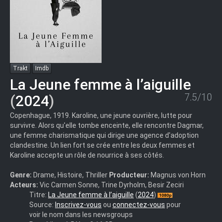
Trakt
Imdb
La Jeune femme à l’aiguille
7.5/10
(
2024
)
Copenhague, 1919. Karoline, une jeune ouvrière, lutte pour
survivre. Alors qu'elle tombe enceinte, elle rencontre Dagmar,
une femme charismatique qui dirige une agence d'adoption
clandestine. Un lien fort se crée entre les deux femmes et
Karoline accepte un rôle de nourrice à ses côtés.
Genre:
Drame, Histoire, Thriller
Producteur:
Magnus von Horn
Acteurs:
Vic Carmen Sonne, Trine Dyrholm, Besir Zeciri
The.Girl.with.the.Needle.2024.1080p.WEBRip.DDP.5.1.10bit.H.26
Titre:
La Jeune femme à l’aiguille
(
2024
)
iVy.mkv
Source:
Inscrivez-vous
ou
connectez-vous
pour
voir le nom dans les newsgroups