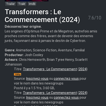
Trailer
Trakt
Imdb
Transformers : Le
7.6/10
Commencement
(
2024
)
Découvrez leur origine.
Les origines d'Optimus Prime et de Megatron, autrefois amis
proches comme des frères, avant de devenir des ennemis
jurés, façonnant ainsi à jamais le destin de Cybertron.
Genre:
Animation, Science-Fiction, Aventure, Familial
Producteur:
Josh Cooley
Acteurs:
Chris Hemsworth, Brian Tyree Henry, Scarlett
Johansson
Transformers.One.2024.1080p.BluRay.DDP.5.1.10bit.H.265-
Titre:
Transformers : Le Commencement
(
2024
)
iVy.mkv
Source:
Inscrivez-vous
ou
connectez-vous
pour
voir le nom dans les newsgroups
Posté il y a 1.5 Yrs, 3.60 GB,
transformers.one.2024.multi.complete.uhd.bluray-
Titre:
Transformers : Le Commencement
(
2024
)
rcdivx
Source:
Inscrivez-vous
ou
connectez-vous
pour
voir le nom dans les newsgroups