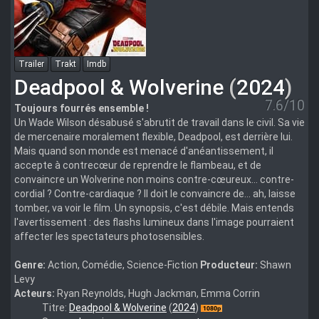
Trailer
Trakt
Imdb
Deadpool & Wolverine
(
2024
)
7.6/10
Toujours fourrés ensemble !
Un Wade Wilson désabusé s'abrutit de travail dans le civil. Sa vie
de mercenaire moralement flexible, Deadpool, est derrière lui.
Mais quand son monde est menacé d'anéantissement, il
accepte à contrecœur de reprendre le flambeau, et de
convaincre un Wolverine non moins contre-cœureux... contre-
cordial ? Contre-cardiaque ? Il doit le convaincre de... ah, laisse
tomber, va voir le film. Un synopsis, c'est débile. Mais entends
l'avertissement : des flashs lumineux dans l'image pourraient
affecter les spectateurs photosensibles.
Genre:
Action, Comédie, Science-Fiction
Producteur:
Shawn
Levy
Acteurs:
Ryan Reynolds, Hugh Jackman, Emma Corrin
Deadpool.&.Wolverine.2024.1080p.BluRay.DDP.5.1.10bit.H.265-
Titre:
Deadpool & Wolverine
(
2024
)