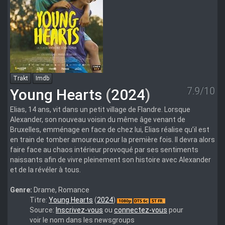
Trakt
Imdb
7.9/10
Young Hearts
(
2024
)
Elias, 14 ans, vit dans un petit village de Flandre. Lorsque
Alexander, son nouveau voisin du même âge venant de
Bruxelles, emménage en face de chez lui, Elias réalise qu’il est
en train de tomber amoureux pour la première fois. Il devra alors
faire face au chaos intérieur provoqué par ses sentiments
naissants afin de vivre pleinement son histoire avec Alexander
et de la révéler à tous.
Genre:
Drame, Romance
bestseller-
Titre:
Young Hearts
(
2024
)
young.hearts.2024.dutch.1080p.bluray.x264
Source:
Inscrivez-vous
ou
connectez-vous
pour
voir le nom dans les newsgroups