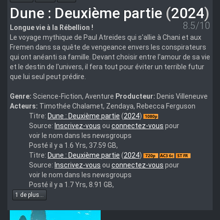
Dune : Deuxième partie
(
2024
)
8.5/10
Longue vie à la Rébellion !
Le voyage mythique de Paul Atreides qui s'allie à Chani et aux
Fremen dans sa quête de vengeance envers les conspirateurs
qui ont anéanti sa famille. Devant choisir entre l'amour de sa vie
et le destin de l'univers, il fera tout pour éviter un terrible futur
que lui seul peut prédire.
Genre:
Science-Fiction, Aventure
Producteur:
Denis Villeneuve
Acteurs:
Timothée Chalamet, Zendaya, Rebecca Ferguson
Dune.Part.Two.2024.1080p.BluRay.x264
Titre:
Dune : Deuxième partie
(
2024
)
Source:
Inscrivez-vous
ou
connectez-vous
pour
voir le nom dans les newsgroups
Posté il y a 1.6 Yrs, 37.59 GB,
Dune
Titre:
Dune : Deuxième partie
(
2024
)
Part
Source:
Inscrivez-vous
ou
connectez-vous
pour
Two
voir le nom dans les newsgroups
2024
Posté il y a 1.7 Yrs, 8.91 GB,
720p
1 de plus...
BluRay
x264-