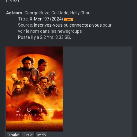
(1992).
Acteurs:
George Buza, Cal Dodd, Holly Chou
X-
Titre:
X-Men '97
(
2024
)
Men
Source:
Inscrivez-vous
ou
connectez-vous
pour
'97-
voir le nom dans les newsgroups
720P-
Posté il y a 2.2 Yrs, 8.33 GB,
GP-
TV-
NLsubs
Trailer
Trakt
Imdb