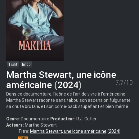
Trakt
Imdb
Martha Stewart, une icône
7.7/10
américaine
(
2024
)
Dans ce documentaire, l'icône de l'art de vivre à l'américaine
Martha Stewart raconte sans tabou son ascension fulgurante,
sa chute brutale, et son come-back stupéfiant et bien mérité.
Genre:
Documentaire
Producteur:
R.J. Cutler
Acteurs:
Martha Stewart
Martha.2024.1080p.WEBRip.DDP.5.1.10bit.H.265-
Titre:
Martha Stewart, une icône américaine
(
2024
)
iVy