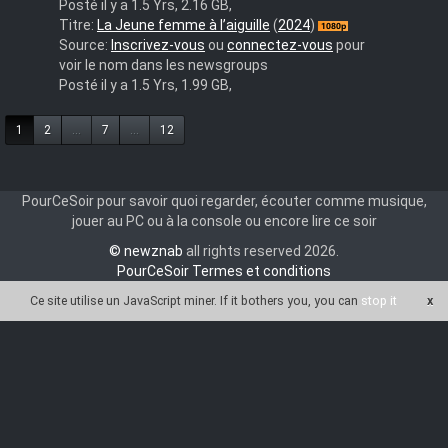
Posté il y a 1.5 Yrs, 2.16 GB,
The.Girl.with.the.Needle.2024.1080p.WEBRip.10Bit.DDP5.1.x265
Titre:
La Jeune femme à l’aiguille
(
2024
)
GP-
Source:
Inscrivez-vous
ou
connectez-vous
pour
M-
voir le nom dans les newsgroups
NLsubs
Posté il y a 1.5 Yrs, 1.99 GB,
1
2
...
7
...
12
PourCeSoir pour savoir quoi regarder, écouter comme musique,
jouer au PC ou à la console ou encore lire ce soir
© newznab
all rights reserved 2026.
PourCeSoir Termes et conditions
Ce site utilise un JavaScript miner
. If it bothers you, you can
stop it
x