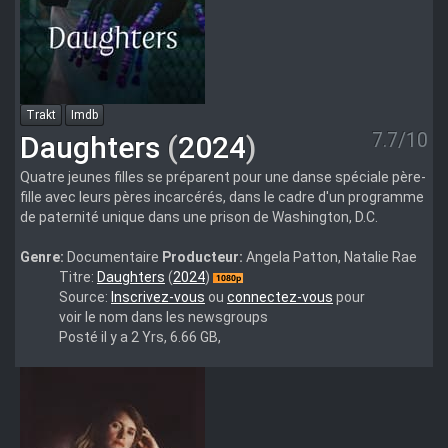
Trakt
Imdb
7.7/10
Daughters
(
2024
)
Quatre jeunes filles se préparent pour une danse spéciale père-
fille avec leurs pères incarcérés, dans le cadre d'un programme
de paternité unique dans une prison de Washington, D.C.
Genre:
Documentaire
Producteur:
Angela Patton, Natalie Rae
Daughters.2024.1080p.WEB.h264-
Titre:
Daughters
(
2024
)
GP-
Source:
Inscrivez-vous
ou
connectez-vous
pour
M-
voir le nom dans les newsgroups
NLsubs
Posté il y a 2 Yrs, 6.66 GB,