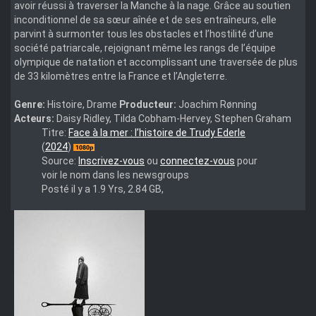
avoir réussi à traverser la Manche à la nage. Grâce au soutien
inconditionnel de sa sœur aînée et de ses entraîneurs, elle
parvint à surmonter tous les obstacles et l’hostilité d’une
société patriarcale, rejoignant même les rangs de l’équipe
olympique de natation et accomplissant une traversée de plus
de 33 kilomètres entre la France et l’Angleterre.
Genre:
Histoire, Drame
Producteur:
Joachim Rønning
Acteurs:
Daisy Ridley, Tilda Cobham-Hervey, Stephen Graham
Young.Woman.and.the.Sea.2024.1080p.WEBRip.DDP.Atmos.5.1.8
Titre:
Face à la mer : l’histoire de Trudy Ederle
iVy
(
2024
)
Source:
Inscrivez-vous
ou
connectez-vous
pour
voir le nom dans les newsgroups
Posté il y a 1.9 Yrs, 2.84 GB,