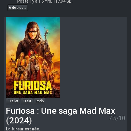
Posté il y a 1.6 Yrs, 117.94 GB,
6 de plus...
Trailer
Trakt
Imdb
Furiosa : Une saga Mad Max
7.5/10
(
2024
)
La fureur est née.