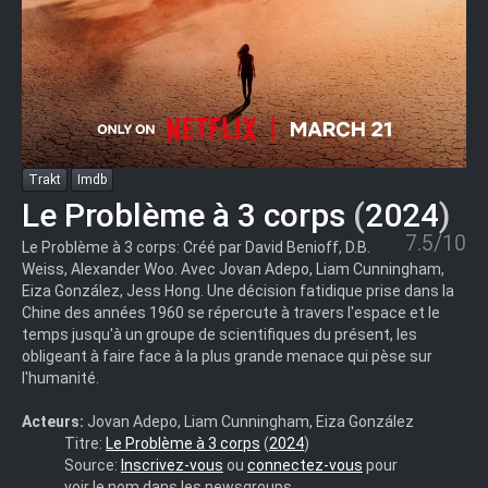
Trakt
Imdb
Le Problème à 3 corps
(
2024
)
7.5/10
Le Problème à 3 corps: Créé par David Benioff, D.B.
Weiss, Alexander Woo. Avec Jovan Adepo, Liam Cunningham,
Eiza González, Jess Hong. Une décision fatidique prise dans la
Chine des années 1960 se répercute à travers l'espace et le
temps jusqu'à un groupe de scientifiques du présent, les
obligeant à faire face à la plus grande menace qui pèse sur
l'humanité.
Acteurs:
Jovan Adepo, Liam Cunningham, Eiza González
Durand
Titre:
Le Problème à 3 corps
(
2024
)
Ã©p.01
Source:
Inscrivez-vous
ou
connectez-vous
pour
[KRKN680]
voir le nom dans les newsgroups