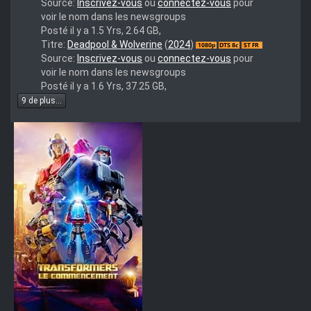
iVy.mkv
Source:
Inscrivez-vous
ou
connectez-vous
pour
voir le nom dans les newsgroups
Posté il y a 1.5 Yrs, 2.64 GB,
deadpool.and.wolverine.2024.1080p.bluray.x264-
Titre:
Deadpool & Wolverine
(
2024
)
pignus
Source:
Inscrivez-vous
ou
connectez-vous
pour
voir le nom dans les newsgroups
Posté il y a 1.6 Yrs, 37.25 GB,
9 de plus...