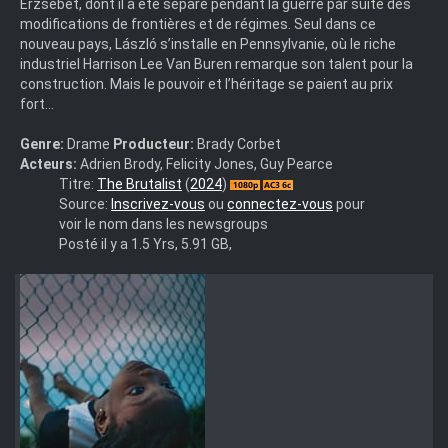
Erzsébet, dont il a été séparé pendant la guerre par suite des
modifications de frontières et de régimes. Seul dans ce
nouveau pays, László s’installe en Pennsylvanie, où le riche
industriel Harrison Lee Van Buren remarque son talent pour la
construction. Mais le pouvoir et l’héritage se paient au prix
fort...
Genre:
Drame
Producteur:
Brady Corbet
Acteurs:
Adrien Brody, Felicity Jones, Guy Pearce
The.Brutalist.2024.MULTi.1080p.WEB.H265-
Titre:
The Brutalist
(
2024
)
FW
Source:
Inscrivez-vous
ou
connectez-vous
pour
voir le nom dans les newsgroups
Posté il y a 1.5 Yrs, 5.91 GB,