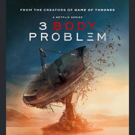
BluRay
x264-
KNiVES