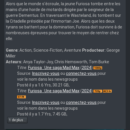
Alors que le monde s'écroule, la jeune Furiosa tombe entre les
mains d'une horde de motards dirigée par le seigneur de la
guerre Dementus. En traversant le Wasteland, ils tombent sur
la Citadelle présidée par l'Immortan Joe. Alors que les deux
tyrans se battent pour la domination, Furiosa doit survivre à de
nombreuses épreuves pour trouver le moyen de rentrer chez
elle.
Genre:
Action, Science-Fiction, Aventure
Producteur:
George
Miller
Acteurs:
Anya Taylor-Joy, Chris Hemsworth, Tom Burke
furiosa.a.mad.max.saga.2024.1080p.bluray.x264-
Titre:
Furiosa : Une saga Mad Max
(
2024
)
knives
Source:
Inscrivez-vous
ou
connectez-vous
pour
voir le nom dans les newsgroups
Posté il y a 1.6 Yrs, 30.21 GB,
Furiosa
Titre:
Furiosa : Une saga Mad Max
(
2024
)
A
Mad
Source:
Inscrivez-vous
ou
connectez-vous
pour
Max
voir le nom dans les newsgroups
Saga
Posté il y a 1.7 Yrs, 7.45 GB,
2024
1 de plus...
720p