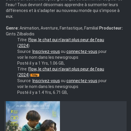
l'eau ! Tous devront désormais apprendre à surmonter leurs
différences et à s’adapter au nouveau monde qui s’impose à
eux.
Genre:
Animation, Aventure, Fantastique, Familial
Producteur:
Gints Zilbalodis
La
Titre:
Flow, le chat qui n'avait plus peur de l'eau
Peur
(
2024
)
de
Source:
Inscrivez-vous
ou
connectez-vous
pour
l'Eau.DVDRip
voir le nom dans les newsgroups
(2012)
Posté il y a 1 Yrs, 1.06 GB,
Flow.2024.FRENCH.720p.BluRay.x264-
Titre:
Flow, le chat qui n'avait plus peur de l'eau
Ulysse
(
2024
)
Source:
Inscrivez-vous
ou
connectez-vous
pour
voir le nom dans les newsgroups
Posté il y a 1.4 Yrs, 6.71 GB,