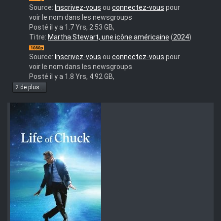
Source:
Inscrivez-vous
ou
connectez-vous
pour
voir le nom dans les newsgroups
Posté il y a 1.7 Yrs, 2.53 GB,
Martha
Titre:
Martha Stewart, une icône américaine
(
2024
)
(2024)
1080p
Source:
Inscrivez-vous
ou
connectez-vous
pour
WEBDL
voir le nom dans les newsgroups
DDP5.1
Posté il y a 1.8 Yrs, 4.92 GB,
h264-
2 de plus...
GP-
M-
NLSubs