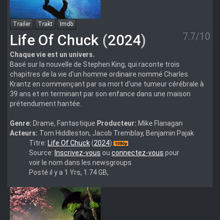
Trailer
Trakt
Imdb
7.7/10
Life Of Chuck
(
2024
)
Chaque vie est un univers.
Basé sur la nouvelle de Stephen King, qui raconte trois
chapitres de la vie d'un homme ordinaire nommé Charles
Krantz en commençant par sa mort d'une tumeur cérébrale à
39 ans et en terminant par son enfance dans une maison
prétendument hantée.
Genre:
Drame, Fantastique
Producteur:
Mike Flanagan
Acteurs:
Tom Hiddleston, Jacob Tremblay, Benjamin Pajak
The.Life.of.Chuck.2024.1080p.10bit.WEBRip.6CH.x265.HEVC-
Titre:
Life Of Chuck
(
2024
)
PSA
Source:
Inscrivez-vous
ou
connectez-vous
pour
voir le nom dans les newsgroups
Posté il y a 1 Yrs, 1.74 GB,