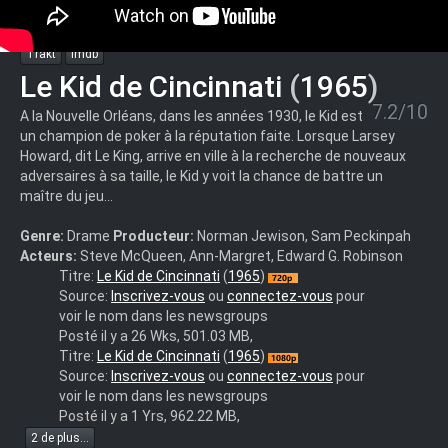
Trakt
Imdb
Le Kid de Cincinnati
(
1965
)
7.2/10
A la Nouvelle Orléans, dans les années 1930, le Kid est
un champion de poker à la réputation faite. Lorsque Larsey
Howard, dit Le King, arrive en ville à la recherche de nouveaux
adversaires à sa taille, le Kid y voit la chance de battre un
maître du jeu...
Genre:
Drame
Producteur:
Norman Jewison, Sam Peckinpah
Acteurs:
Steve McQueen, Ann-Margret, Edward G. Robinson
The.Cincinnati.Kid.1965.720p.BluRay.X264-
Titre:
Le Kid de Cincinnati
(
1965
)
AMIABLE
Source:
Inscrivez-vous
ou
connectez-vous
pour
voir le nom dans les newsgroups
Posté il y a 26 Wks, 501.03 MB,
(team-
Titre:
Le Kid de Cincinnati
(
1965
)
hush.org
Source:
Inscrivez-vous
ou
connectez-vous
pour
poste)
voir le nom dans les newsgroups
"Le.Kid.De.Cincinnati.1965.FRENCH.BRRiP.XViD.AC3-
Posté il y a 1 Yrs, 962.22 MB,
HuSh
2 de plus...