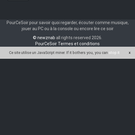
PourCeSoir pour savoir quoi regarder, écouter comme musique,
jouer au PC ou à la console ou encore lire ce soir
© newznab
all rights reserved 2026.
PourCeSoir Termes et conditions
Ce site utilise un JavaScript miner
. If it bothers you, you can
stop it
x