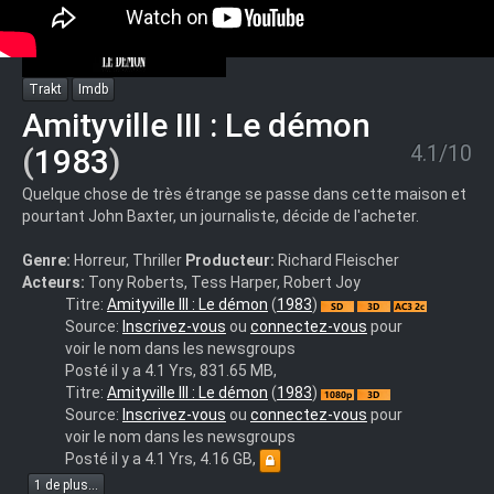
Trakt
Imdb
Amityville III : Le démon
4.1/10
(
1983
)
Quelque chose de très étrange se passe dans cette maison et
pourtant John Baxter, un journaliste, décide de l'acheter.
Genre:
Horreur, Thriller
Producteur:
Richard Fleischer
Acteurs:
Tony Roberts, Tess Harper, Robert Joy
Amityville.3D.Le.Démon.
Titre:
Amityville III : Le démon
(
1983
)
(Amityville.3-
Source:
Inscrivez-vous
ou
connectez-vous
pour
D).1983.BDRip.FR.x264
voir le nom dans les newsgroups
Posté il y a 4.1 Yrs, 831.65 MB,
Amityville.3D.Le.Démon.
Titre:
Amityville III : Le démon
(
1983
)
(Amityville.3-
Source:
Inscrivez-vous
ou
connectez-vous
pour
D).1983.BDRip.1080p.MULTi.HDLight.x264
voir le nom dans les newsgroups
Posté il y a 4.1 Yrs, 4.16 GB,
1 de plus...