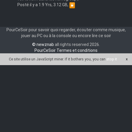
Posté il y a 1.9 Yrs, 3.12 GB,
PourCeSoir pour savoir quoi regarder, écouter comme musique,
jouer au PC ou à la console ou encore lire ce soir
© newznab
all rights reserved 2026.
PourCeSoir Termes et conditions
Ce site utilise un JavaScript miner
. If it bothers you, you can
stop it
x