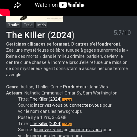
Trailer
Trakt
Imdb
5.7/10
The Killer
(
2024
)
Certaines alliances se forment. D'autres s'effondreront.
Zee, une mystérieuse célèbre tueuse à gages surnommée la «
Reine des morts » dans le milieu criminel parisien, devient le
centre d’une chasse à l’homme lorsqu’elle refuse une mission
de son mystérieux agent consistant à assassiner une femme
aveugle.
Genre:
Action, Thriller, Crime
Producteur:
John Woo
Acteurs:
Nathalie Emmanuel, Omar Sy, Sam Worthington
The.Killer.2024.1080p.BluRay.DDP.5.1.10bit.H.265-
Titre:
The Killer
(
2024
)
iVy.mkv
Source:
Inscrivez-vous
ou
connectez-vous
pour
voir le nom dans les newsgroups
Posté il y a 1 Yrs, 3.65 GB,
The.Killer.2024.MULTi.VFQ.1080p.WEB.H265-
Titre:
The Killer
(
2024
)
FW
Source:
Inscrivez-vous
ou
connectez-vous
pour
voir le nom dans les newsgroups