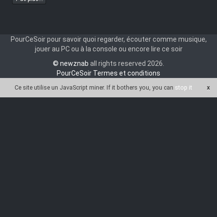
DL
DDP5.1
H.264
Multi
PourCeSoir pour savoir quoi regarder, écouter comme musique,
NLSubs
jouer au PC ou à la console ou encore lire ce soir
(sw-
© newznab
all rights reserved 2026.
movie)
PourCeSoir Termes et conditions
Ce site utilise un JavaScript miner
. If it bothers you, you can
stop it
x