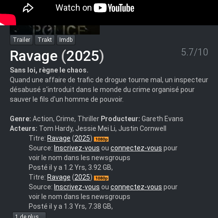
Trailer
Trakt
Imdb
5.7/10
Ravage
(
2025
)
Sans loi, règne le chaos.
Quand une affaire de trafic de drogue tourne mal, un inspecteur
désabusé s'introduit dans le monde du crime organisé pour
sauver le fils d'un homme de pouvoir.
Genre:
Action, Crime, Thriller
Producteur:
Gareth Evans
Acteurs:
Tom Hardy, Jessie Mei Li, Justin Cornwell
Havoc.2025.1080p.WEBRip.DDP.Atmos.5.1.10bit.H.265-
Titre:
Ravage
(
2025
)
iVy
Source:
Inscrivez-vous
ou
connectez-vous
pour
voir le nom dans les newsgroups
Posté il y a 1.2 Yrs, 3.92 GB,
Havoc
Titre:
Ravage
(
2025
)
(2025)
Source:
Inscrivez-vous
ou
connectez-vous
pour
1080p
voir le nom dans les newsgroups
NF
Posté il y a 1.3 Yrs, 7.38 GB,
WEB-
1 de plus...