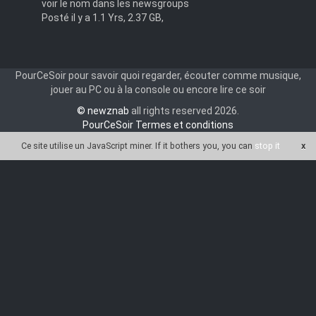
Kinshasa.Symphony.GERMAN.SUBBED.DOKU.720p.BluRay.x264-
720
voir le nom dans les newsgroups
MiSFiTS
Posté il y a 1.1 Yrs, 2.37 GB,
-
PourCeSoir pour savoir quoi regarder, écouter comme musique,
jouer au PC ou à la console ou encore lire ce soir
© newznab
all rights reserved 2026.
PourCeSoir Termes et conditions
Ce site utilise un JavaScript miner
. If it bothers you, you can
stop it
x