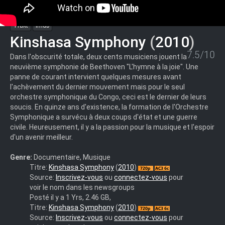
Trakt
Imdb
Kinshasa Symphony
(
2010
)
7.5/10
Dans l'obscurité totale, deux cents musiciens jouent la
neuvième symphonie de Beethoven "L'hymne à la joie". Une
panne de courant intervient quelques mesures avant
l'achèvement du dernier mouvement mais pour le seul
orchestre symphonique du Congo, ceci est le dernier de leurs
soucis. En quinze ans d'existence, la formation de l'Orchestre
Symphonique a survécu à deux coups d'état et une guerre
civile. Heureusement, il y a la passion pour la musique et l'espoir
d'un avenir meilleur.
Genre:
Documentaire, Musique
<kere.ws>
Titre:
Kinshasa Symphony
(
2010
)
-
Source:
Inscrivez-vous
ou
connectez-vous
pour
TV
voir le nom dans les newsgroups
-
Posté il y a 1 Yrs, 2.46 GB,
1326226397
misfits-
Titre:
Kinshasa Symphony
(
2010
)
-
kinshasa-
Source:
Inscrivez-vous
ou
connectez-vous
pour