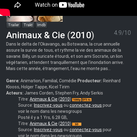
Trailer
Trakt
Imdb
4.9/10
Animaux & Cie
(
2010
)
Dans le delta de l'Okavango, au Botswana, la crue annuelle
assure la survie de tous, et rythme la vie des animaux de la
savane. Billy, un suricate étourdi, et son ami Socrate, un lion
végétarien, attendent tranquillement que l'inondation arrive.
Mais cette année, étrangement, l'eau ne monte pas…
Genre:
Animation, Familial, Comédie
Producteur:
Reinhard
Klooss, Holger Tappe, Kicel Tirim
Acteurs:
James Corden, Stephen Fry, Andy Serkis
lost-
Titre:
Animaux & Cie
(
2010
)
aac.1080p
Source:
Inscrivez-vous
ou
connectez-vous
pour
voir le nom dans les newsgroups
Posté il y a 1 Yrs, 6.28 GB,
Animaux
Titre:
Animaux & Cie
(
2010
)
et
Source:
Inscrivez-vous
ou
connectez-vous
pour
Cie
voir le nom dans les newsgroups