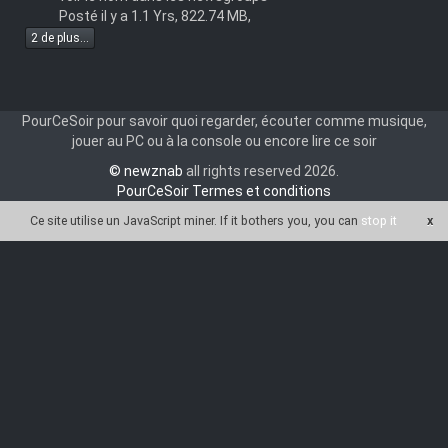
2011
Posté il y a 1.1 Yrs, 822.74 MB,
French
2 de plus...
BRRip
tamarii
TEAM
PARTAGE
PourCeSoir pour savoir quoi regarder, écouter comme musique,
USE
jouer au PC ou à la console ou encore lire ce soir
© newznab
all rights reserved 2026.
PourCeSoir Termes et conditions
Ce site utilise un JavaScript miner
. If it bothers you, you can
stop it
x