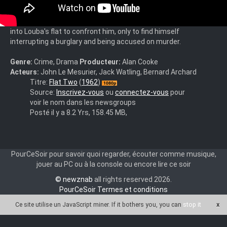
Directed by Alan Cooke. With John Le Mesurier, Jack Watling,
Bernard Archard, Barry Keegan. When Louba, a crooked casino
owner blackmails a young female gambler, her boyfriend breaks
into Louba's flat to confront him, only to find himself
interrupting a burglary and being accused on murder.
Genre:
Crime, Drama
Producteur:
Alan Cooke
Acteurs:
John Le Mesurier, Jack Watling, Bernard Archard
TFT.1962.HDTV.1080p.
Titre:
Flat Two
(
1962
)
(Untouched)
Source:
Inscrivez-vous
ou
connectez-vous
pour
voir le nom dans les newsgroups
Posté il y a 8.2 Yrs, 158.45 MB,
PourCeSoir pour savoir quoi regarder, écouter comme musique,
jouer au PC ou à la console ou encore lire ce soir
© newznab
all rights reserved 2026.
PourCeSoir Termes et conditions
Ce site utilise un JavaScript miner
. If it bothers you, you can
stop it
x