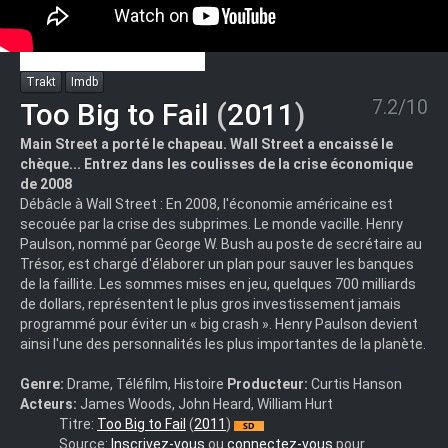
Trakt
Imdb
7.2/10
Too Big to Fail
(
2011
)
Main Street a porté le chapeau. Wall Street a encaissé le
chèque... Entrez dans les coulisses de la crise économique
de 2008
Débâcle à Wall Street : En 2008, l'économie américaine est
secouée par la crise des subprimes. Le monde vacille. Henry
Paulson, nommé par George W. Bush au poste de secrétaire au
Trésor, est chargé d'élaborer un plan pour sauver les banques
de la faillite. Les sommes mises en jeu, quelques 700 milliards
de dollars, représentent le plus gros investissement jamais
programmé pour éviter un « big crash ». Henry Paulson devient
ainsi l'une des personnalités les plus importantes de la planète.
Genre:
Drame, Téléfilm, Histoire
Producteur:
Curtis Hanson
Acteurs:
James Woods, John Heard, William Hurt
Too.Big.To.Fail.2011.FRENCH.DVDRiP.XViD-
Titre:
Too Big to Fail
(
2011
)
STVFRV-.Bettyboop
Source:
Inscrivez-vous
ou
connectez-vous
pour