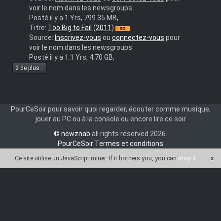
voir le nom dans les newsgroups
Posté il y a 1 Yrs, 799.35 MB,
invan-
Titre:
Too Big to Fail
(
2011
)
too.big.to.fail
Source:
Inscrivez-vous
ou
connectez-vous
pour
voir le nom dans les newsgroups
Posté il y a 1.1 Yrs, 4.70 GB,
2 de plus...
PourCeSoir pour savoir quoi regarder, écouter comme musique,
jouer au PC ou à la console ou encore lire ce soir
© newznab
all rights reserved 2026.
PourCeSoir Termes et conditions
Ce site utilise un JavaScript miner
. If it bothers you, you can
stop it
x