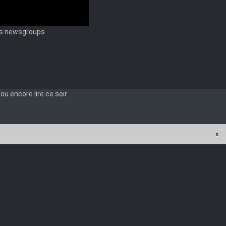
les newsgroups
les newsgroups
u encore lire ce soir
x