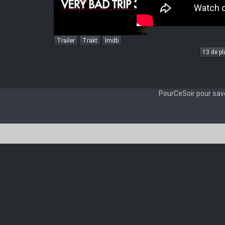
The.Han
iVy
Trailer
Trakt
Imdb
13 de plu
PourCeSoir pour savo