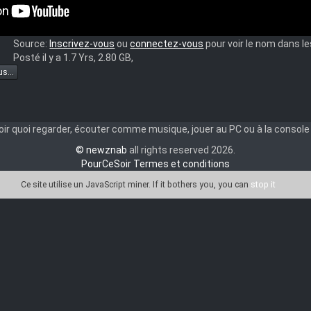
Source:
Inscrivez-vous
ou
connectez-vous
pour voir le nom dans 
Posté il y a 1.1 Yrs, 1.71 GB,
gover.Part.III.2013.1080p.BluRay.DDP.5.1.10bit.H.265-
Titre:
Very Bad Trip 3
(
2013
)
Source:
Inscrivez-vous
ou
connectez-vous
pour voir le nom dans 
Posté il y a 1.7 Yrs, 2.80 GB,
s...
ir quoi regarder, écouter comme musique, jouer au PC ou à la console o
© newznab
all rights reserved 2026.
PourCeSoir Termes et conditions
Ce site utilise un JavaScript miner
. If it bothers you, you can
stop it