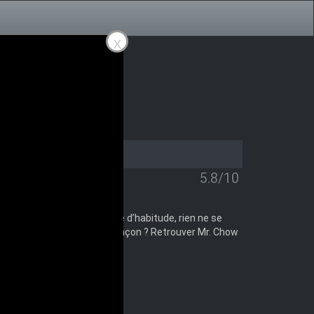
x
5.8/10
blèmes mentaux. Mais comme d’habitude, rien ne se
et Doug est kidnappé. La rançon ? Retrouver Mr. Chow