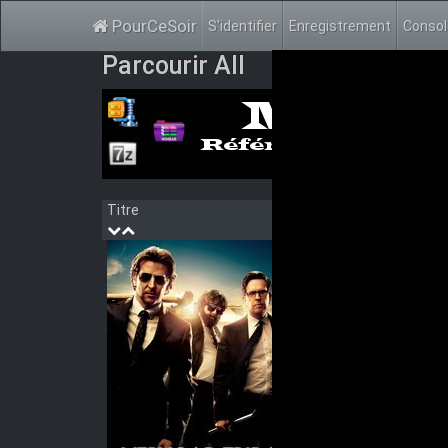
PourCeSoir
S'identifier
Enregistrement
Conso
Parcourir All
Titre
Année
Very
Tout s’a
Suite au
passe co
en échan
Genre:
C
Acteurs
ae3545