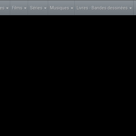
les
Films
Séries
Musiques
Livres - Bandes dessinées
Note
 Bad Trip 3
(
2013
)
chève.
 décès du père d’Alan, la bande décide de le forcer à soigner ses pro
mme prévu. Une fois arrivés à l’hôpital, les hommes se font attaquer 
ge de la vie de Doug…
omédie
Producteur:
Todd Phillips
:
Bradley Cooper, Zach Galifianakis, Ed Helms
a852e11e3a2cad9c265638cfd6
Titre:
Very Bad Trip 3
(
2013
)