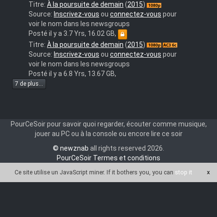
A.la.poursuite.de.demain.-."Tomorrowland".
Titre:
À la poursuite de demain
(
2015
)
(2015).1080p.FRENCH
Source:
Inscrivez-vous
ou
connectez-vous
pour
voir le nom dans les newsgroups
Posté il y a 3.7 Yrs, 16.02 GB,
A
Titre:
À la poursuite de demain
(
2015
)
LA
Source:
Inscrivez-vous
ou
connectez-vous
pour
POURSUITE
voir le nom dans les newsgroups
DE
Posté il y a 6.8 Yrs, 13.67 GB,
DEMAIN
7 de plus...
PourCeSoir pour savoir quoi regarder, écouter comme musique,
jouer au PC ou à la console ou encore lire ce soir
© newznab
all rights reserved 2026.
PourCeSoir Termes et conditions
Ce site utilise un JavaScript miner
. If it bothers you, you can
stop it
x