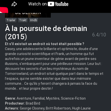
Trailer
Trakt
Imdb
À la poursuite de demain
6.4/10
(
2015
)
Et s'il existait un endroit où tout était possible ?
Casey, une adolescente brillante et optimiste, douée d’une
grande curiosité scientifique et Frank, un homme qui fut
autrefois un jeune inventeur de génie avant de perdre ses
illusions, s’embarquent pour une périlleuse mission. Leur but :
découvrir les secrets d’un lieu mystérieux du nom de
Tomorrowland, un endroit situé quelque part dans le temps et
l’espace, qui ne semble exister que dans leur mémoire
commune... Ce qu’ils y feront changera à jamais la face du
monde… et leur propre destin !
Genre:
Aventure, Familial, Mystère, Science-Fiction
Producteur:
Brad Bird
Acteurs:
George Clooney, Britt Robertson, Hugh Laurie