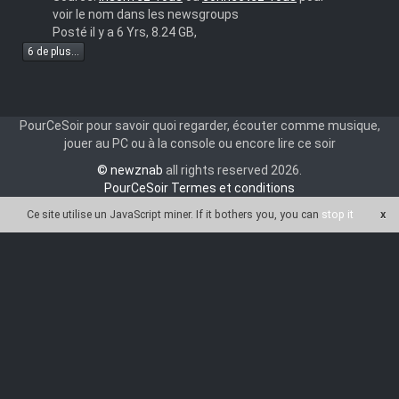
voir le nom dans les newsgroups
Posté il y a 6 Yrs, 8.24 GB,
6 de plus...
PourCeSoir pour savoir quoi regarder, écouter comme musique,
jouer au PC ou à la console ou encore lire ce soir
© newznab
all rights reserved 2026.
PourCeSoir Termes et conditions
Ce site utilise un JavaScript miner
. If it bothers you, you can
stop it
x