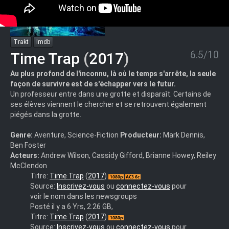
Trakt
Imdb
6.5/10
Time Trap
(
2017
)
Au plus profond de l'inconnu, là où le temps s'arrête, la seule
façon de survivre est de s'échapper vers le futur.
Un professeur entre dans une grotte et disparaît. Certains de
ses élèves viennent le chercher et se retrouvent également
piégés dans la grotte.
Genre:
Aventure, Science-Fiction
Producteur:
Mark Dennis,
Ben Foster
Acteurs:
Andrew Wilson, Cassidy Gifford, Brianne Howey, Reiley
McClendon
Time.Trap.2017.MULTi.1080p.HDLight.x264.AC3-
Titre:
Time Trap
(
2017
)
EXTREME
Source:
Inscrivez-vous
ou
connectez-vous
pour
voir le nom dans les newsgroups
Posté il y a 6 Yrs, 2.26 GB,
Time.Trap.2017.MULTi.1080p.BluRay.x264.AC3-
Titre:
Time Trap
(
2017
)
BraD
Source:
Inscrivez-vous
ou
connectez-vous
pour