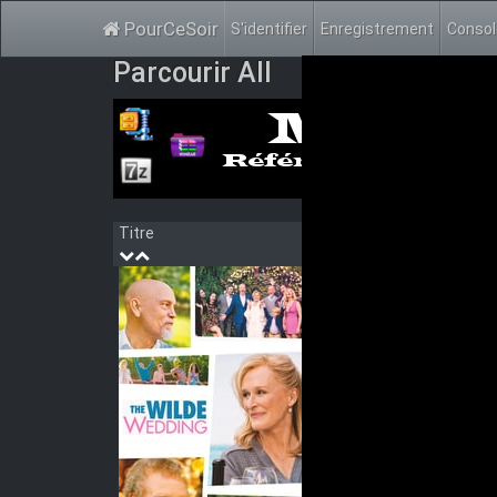
PourCeSoir
S'identifier
Enregistrement
Conso
Parcourir All
Titre
Année
The
Après lu
auteur a
convives
permettr
prendre 
Genre:
C
Acteurs