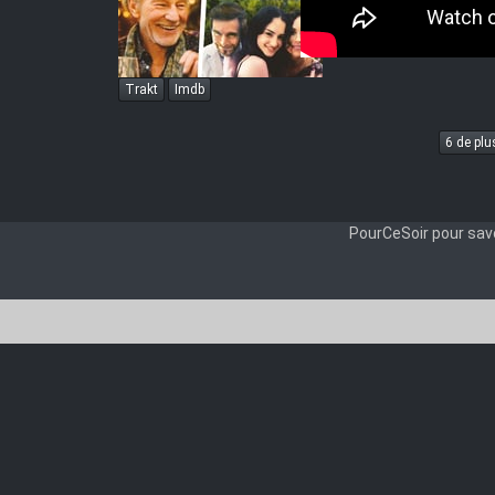
The.Wi
PRiDEH
The.Wi
Trakt
Imdb
LOST
6 de plus
PourCeSoir pour savo