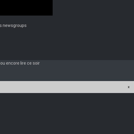
les newsgroups
les newsgroups
u encore lire ce soir
x