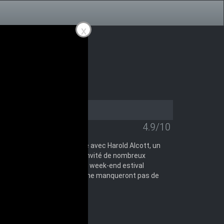
x
4.9/10
répare son quatrième mariage avec Harold Alcott, un
ue nord de New York, elle a invité de nombreux
g. Tous espèrent que ce long week-end estival
enchants sexuels de chacun ne manqueront pas de