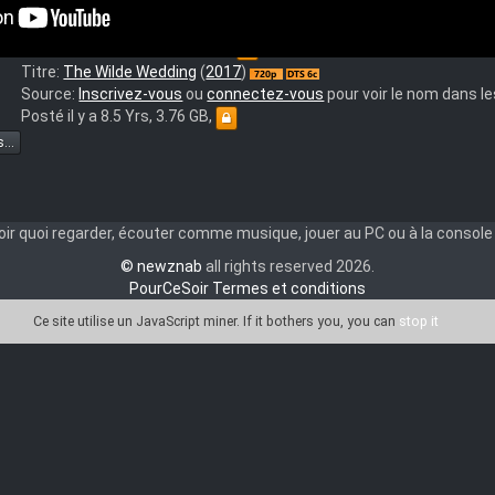
lde.Wedding.2017.FRENCH.BDRip.x264-
Titre:
The Wilde Wedding
(
2017
)
D
Source:
Inscrivez-vous
ou
connectez-vous
pour voir le nom dans 
Posté il y a 8.5 Yrs, 630.57 MB,
lde.Wedding.2017.FRENCH.720p.BluRay.x264-
Titre:
The Wilde Wedding
(
2017
)
Source:
Inscrivez-vous
ou
connectez-vous
pour voir le nom dans 
Posté il y a 8.5 Yrs, 3.76 GB,
...
ir quoi regarder, écouter comme musique, jouer au PC ou à la console o
© newznab
all rights reserved 2026.
PourCeSoir Termes et conditions
Ce site utilise un JavaScript miner
. If it bothers you, you can
stop it