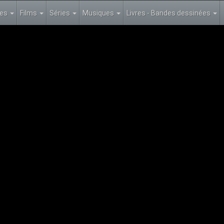
les
Films
Séries
Musiques
Livres - Bandes dessinées
Note
 Wilde Wedding
(
2017
)
i avoir fait une cour effrénée, l'ancienne gloire du cinéma Eve Wilde p
nglais de renommée mondiale. Dans sa très chic propriété de la banlie
, dont son premier mari et acteur de théâtre célèbre, Laurence Darlin
a à chaque famille de faire plus ample connaissance. Même si les p
le dessus sur la bienséance.
omédie
Producteur:
Damian Harris
:
Glenn Close, John Malkovich, Patrick Stewart