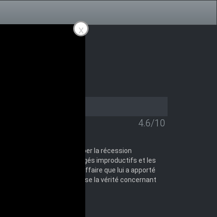
x
4.6/10
icain. En essayant de stopper la récession
 membres de la société jugés improductifs et les
impartial enquête sur une affaire que lui a apporté
tant sauve leurs vies et expose la vérité concernant