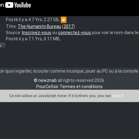
:
Nicolas Cage, Sarah Lind, Jakob Davies
Titre:
The Humanity Bureau
(
2017
)
ty
Source:
Inscrivez-vous
ou
connectez-vous
pour voir le nom dans 
Posté il y a 4.7 Yrs, 2.27 GB,
Titre:
The Humanity Bureau
(
2017
)
ty
Source:
Inscrivez-vous
ou
connectez-vous
pour voir le nom dans 
Posté il y a 7.1 Yrs, 0.11 MB,
t
Blu-
...
ENCH
ME
ir quoi regarder, écouter comme musique, jouer au PC ou à la console o
© newznab
all rights reserved 2026.
PourCeSoir Termes et conditions
Ce site utilise un JavaScript miner
. If it bothers you, you can
stop it