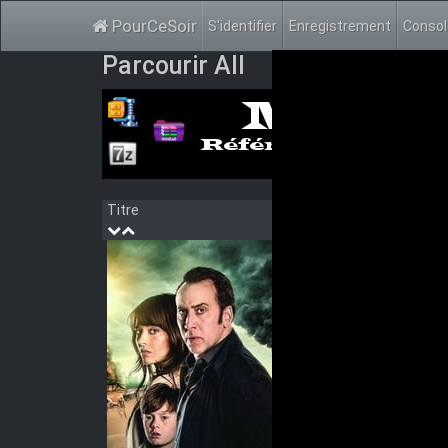
PourCeSoir
S'identifier
Enregistrement
Conso
Parcourir All
Titre
Année
The
Dans un 
En 2030,
économiq
bannit d
une mère
les secr
Genre:
A