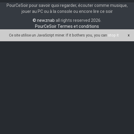
PourCeSoir pour savoir quoi regarder, écouter comme musique,
jouer au PC ou à la console ou encore lire ce soir
© newznab
all rights reserved 2026.
PourCeSoir Termes et conditions
Ce site utilise un JavaScript miner
. If it bothers you, you can
stop it
x