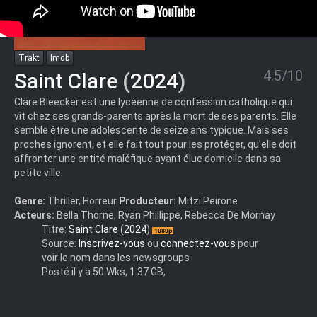
Trakt
Imdb
4.5/10
Saint Clare
(
2024
)
Clare Bleecker est une lycéenne de confession catholique qui
vit chez ses grands-parents après la mort de ses parents. Elle
semble être une adolescente de seize ans typique. Mais ses
proches ignorent, et elle fait tout pour les protéger, qu'elle doit
affronter une entité maléfique ayant élue domicile dans sa
petite ville.
Genre:
Thriller, Horreur
Producteur:
Mitzi Peirone
Acteurs:
Bella Thorne, Ryan Phillippe, Rebecca De Mornay
Saint.Clare.2025.1080p.WEBRip.DDP.5.1.10bit.H.265-
Titre:
Saint Clare
(
2024
)
iVy
Source:
Inscrivez-vous
ou
connectez-vous
pour
voir le nom dans les newsgroups
Posté il y a 50 Wks, 1.37 GB,