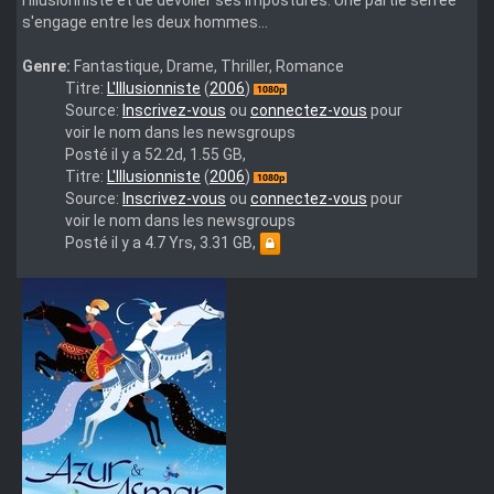
l'illusionniste et de dévoiler ses impostures. Une partie serrée
s'engage entre les deux hommes...
Genre:
Fantastique, Drame, Thriller, Romance
(hush4ever.com
Titre:
L'Illusionniste
(
2006
)
poste)
Source:
Inscrivez-vous
ou
connectez-vous
pour
"L.Illusionniste.2006.FRENCH.BRRIP.XVID.AC3-
voir le nom dans les newsgroups
HuSh
Posté il y a 52.2d, 1.55 GB,
The
Titre:
L'Illusionniste
(
2006
)
Illusionist
Source:
Inscrivez-vous
ou
connectez-vous
pour
(2006)
voir le nom dans les newsgroups
Repack
Posté il y a 4.7 Yrs, 3.31 GB,
MULTi
VF2
[1080p]
BluRay
x264-
PopHD