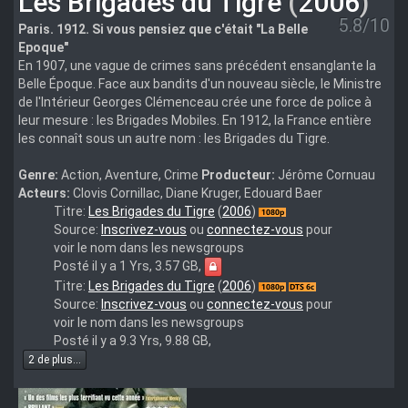
Les Brigades du Tigre
(
2006
)
5.8/10
Paris. 1912. Si vous pensiez que c'était "La Belle
Epoque"
En 1907, une vague de crimes sans précédent ensanglante la
Belle Époque. Face aux bandits d'un nouveau siècle, le Ministre
de l'Intérieur Georges Clémenceau crée une force de police à
leur mesure : les Brigades Mobiles. En 1912, la France entière
les connaît sous un autre nom : les Brigades du Tigre.
Genre:
Action, Aventure, Crime
Producteur:
Jérôme Cornuau
Acteurs:
Clovis Cornillac, Diane Kruger, Edouard Baer
Les.Brigades.Du.Tigre.2006.FRENCH.1080p.BluRay.x264
Titre:
Les Brigades du Tigre
(
2006
)
Source:
Inscrivez-vous
ou
connectez-vous
pour
voir le nom dans les newsgroups
Posté il y a 1 Yrs, 3.57 GB,
tt0462667.2006.FRENCH.1080p.BluRay.x264-
Titre:
Les Brigades du Tigre
(
2006
)
FHD
Source:
Inscrivez-vous
ou
connectez-vous
pour
voir le nom dans les newsgroups
Posté il y a 9.3 Yrs, 9.88 GB,
2 de plus...