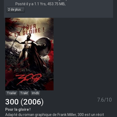
Dvdrip
Posté il y a 1.1 Yrs, 453.75 MB,
DivX-
2 de plus...
Trailer
Trakt
Imdb
7.6/10
300
(
2006
)
Pour la gloire !
Adapté du roman graphique de Frank Miller, 300 est un récit