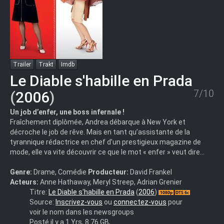
Trailer
Trakt
Imdb
Le Diable s'habille en Prada
7/10
(
2006
)
Un job d’enfer, une boss infernale !
Fraîchement diplômée, Andrea débarque à New York et
décroche le job de rêve. Mais en tant qu’assistante de la
tyrannique rédactrice en chef d’un prestigieux magazine de
mode, elle va vite découvrir ce que le mot « enfer » veut dire…
Genre:
Drame, Comédie
Producteur:
David Frankel
Acteurs:
Anne Hathaway, Meryl Streep, Adrian Grenier
le.diable.s'habille.en.prada_1080p
Titre:
Le Diable s'habille en Prada
(
2006
)
Source:
Inscrivez-vous
ou
connectez-vous
pour
voir le nom dans les newsgroups
Posté il y a 1 Yrs, 8.76 GB,