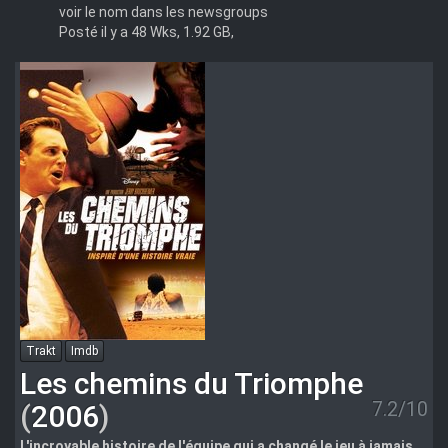
voir le nom dans les newsgroups
Posté il y a 48 Wks, 1.92 GB,
Trakt
Imdb
Les chemins du Triomphe
7.2/10
(
2006
)
L'incroyable histoire de l'équipe qui a changé le jeu à jamais...