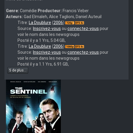
Genre:
Comédie
Producteur:
Francis Veber
Acteurs:
Gad Elmaleh, Alice Taglioni, Daniel Auteuil
The.Valet.2006.720p.BluRay.x264
Titre:
La Doublure
(
2006
)
Source:
Inscrivez-vous
ou
connectez-vous
pour
voir le nom dans les newsgroups
Posté il y a 1 Yrs, 5.04 GB,
The.Valet.2006.1080p.BluRay.x264-
Titre:
La Doublure
(
2006
)
LCHD
Source:
Inscrivez-vous
ou
connectez-vous
pour
voir le nom dans les newsgroups
Posté il y a 1.1 Yrs, 6.91 GB,
5 de plus...