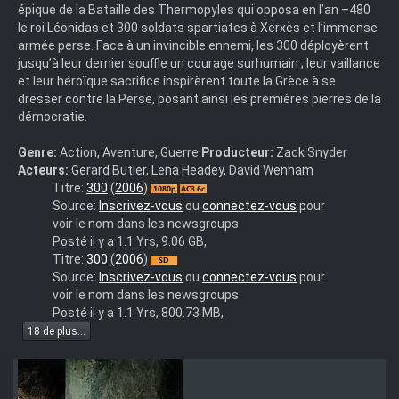
épique de la Bataille des Thermopyles qui opposa en l’an –480
le roi Léonidas et 300 soldats spartiates à Xerxès et l’immense
armée perse. Face à un invincible ennemi, les 300 déployèrent
jusqu’à leur dernier souffle un courage surhumain ; leur vaillance
et leur héroïque sacrifice inspirèrent toute la Grèce à se
dresser contre la Perse, posant ainsi les premières pierres de la
démocratie.
Genre:
Action, Aventure, Guerre
Producteur:
Zack Snyder
Acteurs:
Gerard Butler, Lena Headey, David Wenham
300.French.AC3.1080p.BluRay.x264.mkv
Titre:
300
(
2006
)
Source:
Inscrivez-vous
ou
connectez-vous
pour
voir le nom dans les newsgroups
Posté il y a 1.1 Yrs, 9.06 GB,
300
Titre:
300
(
2006
)
pour
Source:
Inscrivez-vous
ou
connectez-vous
pour
la
voir le nom dans les newsgroups
gloire
Posté il y a 1.1 Yrs, 800.73 MB,
-
18 de plus...