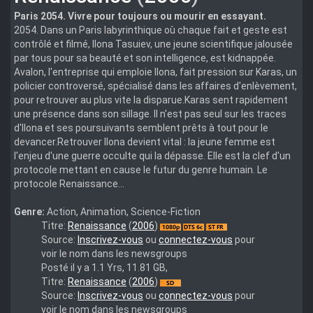
Paris 2054. Vivre pour toujours ou mourir en essayant.
2054. Dans un Paris labyrinthique où chaque fait et geste est
contrôlé et filmé, Ilona Tasuiev, une jeune scientifique jalousée
par tous pour sa beauté et son intelligence, est kidnappée.
Avalon, l'entreprise qui emploie Ilona, fait pression sur Karas, un
policier controversé, spécialisé dans les affaires d'enlèvement,
pour retrouver au plus vite la disparue.Karas sent rapidement
une présence dans son sillage. Il n'est pas seul sur les traces
d'Ilona et ses poursuivants semblent prêts à tout pour le
devancer.Retrouver Ilona devient vital : la jeune femme est
l'enjeu d'une guerre occulte qui la dépasse. Elle est la clef d'un
protocole mettant en cause le futur du genre humain. Le
protocole Renaissance...
Genre:
Action, Animation, Science-Fiction
Renaissance.2006.German.DTS.DL.1080p.BluRay.AVC.Remux-
Titre:
Renaissance
(
2006
)
Pate
Source:
Inscrivez-vous
ou
connectez-vous
pour
voir le nom dans les newsgroups
Posté il y a 1.1 Yrs, 11.81 GB,
Renaissance-
Titre:
Renaissance
(
2006
)
(2006)-
Source:
Inscrivez-vous
ou
connectez-vous
pour
French-
voir le nom dans les newsgroups