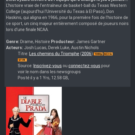
L'histoire vraie de l'entraîneur de basket-ball du Texas Western
College (aujourd'hui l'Université du Texas à El Paso), Don
Haskins, qui aligna en 1966, pour la première fois de l'histoire de
ce sport, un cinq majeur entièrement composé de joueurs noirs
lors d'une finale NCAA.
Genre:
Drame, Histoire
Producteur:
James Gartner
Acteurs:
Josh Lucas, Derek Luke, Austin Nichols
glory.road.2006.1080p.bluray.x264-
Titre:
Les chemins du Triomphe
(
2006
)
hdmi
Source:
Inscrivez-vous
ou
connectez-vous
pour
voir le nom dans les newsgroups
Posté il y a 1 Yrs, 12.58 GB,