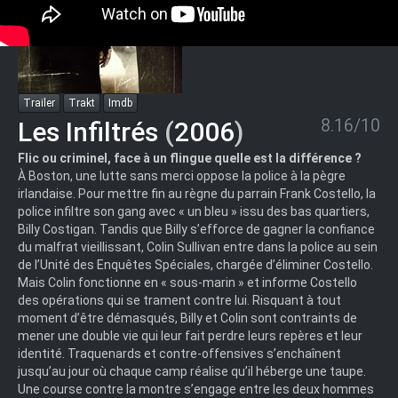
Trailer
Trakt
Imdb
8.16/10
Les Infiltrés
(
2006
)
Flic ou criminel, face à un flingue quelle est la différence ?
À Boston, une lutte sans merci oppose la police à la pègre
irlandaise. Pour mettre fin au règne du parrain Frank Costello, la
police infiltre son gang avec « un bleu » issu des bas quartiers,
Billy Costigan. Tandis que Billy s’efforce de gagner la confiance
du malfrat vieillissant, Colin Sullivan entre dans la police au sein
de l’Unité des Enquêtes Spéciales, chargée d’éliminer Costello.
Mais Colin fonctionne en « sous‑marin » et informe Costello
des opérations qui se trament contre lui. Risquant à tout
moment d’être démasqués, Billy et Colin sont contraints de
mener une double vie qui leur fait perdre leurs repères et leur
identité. Traquenards et contre‑offensives s’enchaînent
jusqu’au jour où chaque camp réalise qu’il héberge une taupe.
Une course contre la montre s’engage entre les deux hommes