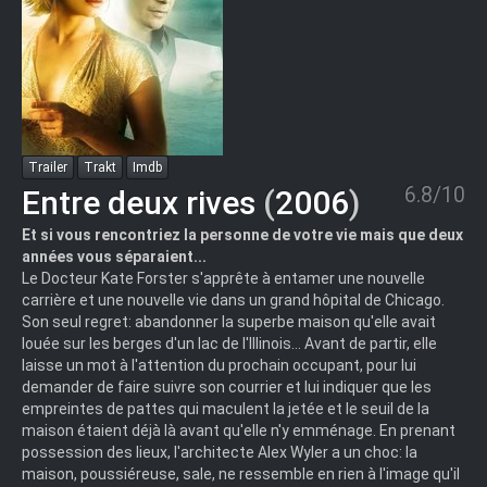
Trailer
Trakt
Imdb
6.8/10
Entre deux rives
(
2006
)
Et si vous rencontriez la personne de votre vie mais que deux
années vous séparaient...
Le Docteur Kate Forster s'apprête à entamer une nouvelle
carrière et une nouvelle vie dans un grand hôpital de Chicago.
Son seul regret: abandonner la superbe maison qu'elle avait
louée sur les berges d'un lac de l'Illinois... Avant de partir, elle
laisse un mot à l'attention du prochain occupant, pour lui
demander de faire suivre son courrier et lui indiquer que les
empreintes de pattes qui maculent la jetée et le seuil de la
maison étaient déjà là avant qu'elle n'y emménage. En prenant
possession des lieux, l'architecte Alex Wyler a un choc: la
maison, poussiéreuse, sale, ne ressemble en rien à l'image qu'il