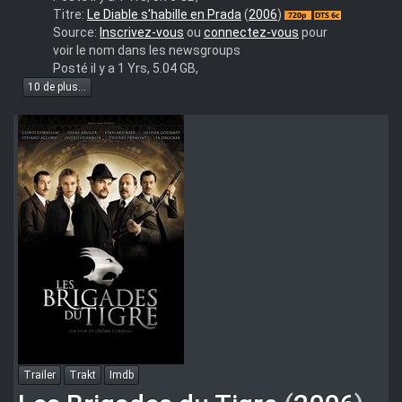
The.Devil.Wears.Prada.2006.FRENCH.720p.BluRay.x264
Titre:
Le Diable s'habille en Prada
(
2006
)
Source:
Inscrivez-vous
ou
connectez-vous
pour
voir le nom dans les newsgroups
Posté il y a 1 Yrs, 5.04 GB,
10 de plus...
Trailer
Trakt
Imdb