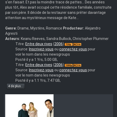
s'en faisait. Et pas la moindre trace de pattes... Des années
plus tôt, Alex avait occupé cette résidence familiale, construite
par son père. Il décide de la restaurer sans prêter davantage
attention au mystérieux message de Kate...
Genre:
Drame, Mystère, Romance
Producteur:
Alejandro
Agresti
Acteurs:
Keanu Reeves, Sandra Bullock, Christopher Plummer
tlh.720-
Titre:
Entre deux rives
(
2006
)
pure
Source:
Inscrivez-vous
ou
connectez-vous
pour
voir le nom dans les newsgroups
Posté il y a 1 Yrs, 5.00 GB,
Release
Titre:
Entre deux rives
(
2006
)
Name
Source:
Inscrivez-vous
ou
connectez-vous
pour
:
voir le nom dans les newsgroups
The.Lake.House.2006.MULTi.1080p.BluRay.x264
Posté il y a 1.1 Yrs, 7.47 GB,
4 de plus...