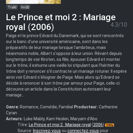
Trakt
Imdb
Le Prince et moi 2 : Mariage
4.3/10
royal
(
2006
)
Paige et le prince Edvard du Danemark, qui se sont rencontrés
sur le banc d'une université américaine, sont dans les
préparatifs de leur mariage lorsque l'ambitieux, mais
néanmoins noble, Albert s'oppose à leur union. Rêvant depuis
longtemps de voir Kirsten, sa fille, épouser Edvard et monter
sur le trône, il exhume une vieille loi stipulant que l'héritier du
trône doit y renoncer s'il contracte un mariage roturier. Il espère
ainsi voir Edvard s'éloigner de Paige. Mais alors qu'Edvard se
décide à renoncer à son trône par amour pour Paige, celle-ci
découvre un article dans la Constitution autorisant leur
mariage...
Genre:
Romance, Comédie, Familial
Producteur:
Catherine
Cyran
Acteurs:
Luke Mably, Kam Heskin, Maryam d'Abo
The.Prince.&.Me.2.The.Royal.Wedding.2006.1080p.BluRay.DDP.5
Titre:
Le Prince et moi 2 : Mariage royal
(
2006
)
iVy.mkv
Source:
Inscrivez-vous
ou
connectez-vous
pour