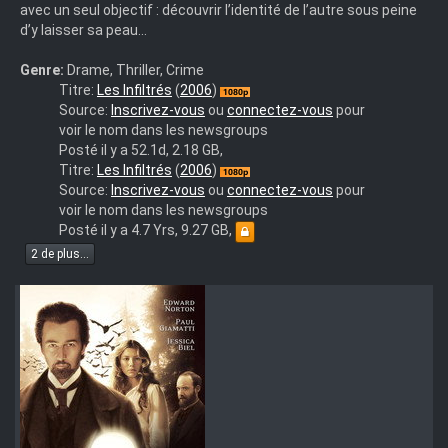
avec un seul objectif : découvrir l’identité de l’autre sous peine
d’y laisser sa peau…
Genre:
Drame, Thriller, Crime
(team-
Titre:
Les Infiltrés
(
2006
)
hush.org
Source:
Inscrivez-vous
ou
connectez-vous
pour
poste)
voir le nom dans les newsgroups
"Les.Infiltres.2006.FRENCH.BRRIP.XVID.AC3-
Posté il y a 52.1d, 2.18 GB,
HuSh
The
Titre:
Les Infiltrés
(
2006
)
Departed
Source:
Inscrivez-vous
ou
connectez-vous
pour
2006
voir le nom dans les newsgroups
MULTi
Posté il y a 4.7 Yrs, 9.27 GB,
1080p
2 de plus...
BluRay
x265
DTS-
AZAZE