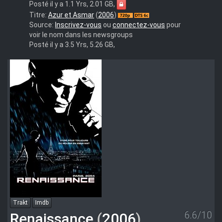
Posté il y a 1.1 Yrs, 2.01 GB,
Azur.Et.Asmar.2006.FRENCH.720p.BluRay.x264-
Titre:
Azur et Asmar
(
2006
)
FHD
Source:
Inscrivez-vous
ou
connectez-vous
pour
voir le nom dans les newsgroups
Posté il y a 3.5 Yrs, 5.26 GB,
Trakt
Imdb
6.6/10
Renaissance
(
2006
)