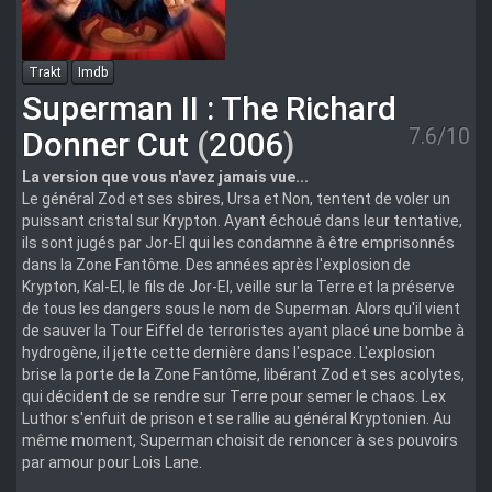
Trakt
Imdb
Superman II : The Richard
7.6/10
Donner Cut
(
2006
)
La version que vous n'avez jamais vue...
Le général Zod et ses sbires, Ursa et Non, tentent de voler un
puissant cristal sur Krypton. Ayant échoué dans leur tentative,
ils sont jugés par Jor-El qui les condamne à être emprisonnés
dans la Zone Fantôme. Des années après l'explosion de
Krypton, Kal-El, le fils de Jor-El, veille sur la Terre et la préserve
de tous les dangers sous le nom de Superman. Alors qu'il vient
de sauver la Tour Eiffel de terroristes ayant placé une bombe à
hydrogène, il jette cette dernière dans l'espace. L'explosion
brise la porte de la Zone Fantôme, libérant Zod et ses acolytes,
qui décident de se rendre sur Terre pour semer le chaos. Lex
Luthor s'enfuit de prison et se rallie au général Kryptonien. Au
même moment, Superman choisit de renoncer à ses pouvoirs
par amour pour Lois Lane.