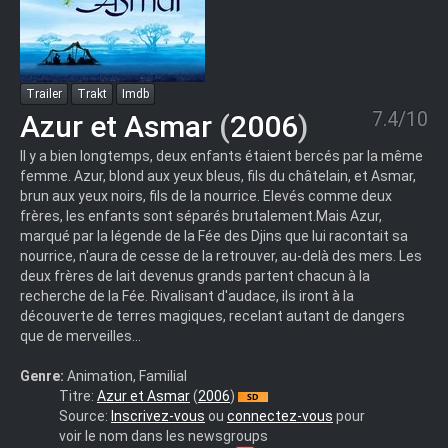
Trailer
Trakt
Imdb
7.4/10
Azur et Asmar
(
2006
)
Il y a bien longtemps, deux enfants étaient bercés par la même
femme. Azur, blond aux yeux bleus, fils du châtelain, et Asmar,
brun aux yeux noirs, fils de la nourrice. Elevés comme deux
frères, les enfants sont séparés brutalement.Mais Azur,
marqué par la légende de la Fée des Djins que lui racontait sa
nourrice, n'aura de cesse de la retrouver, au-delà des mers. Les
deux frères de lait devenus grands partent chacun à la
recherche de la Fée. Rivalisant d'audace, ils iront à la
découverte de terres magiques, recelant autant de dangers
que de merveilles...
Genre:
Animation, Familial
Azur.und.Asmar.German.2006.COMPLETE.PAL.DVDR-
Titre:
Azur et Asmar
(
2006
)
DF
Source:
Inscrivez-vous
ou
connectez-vous
pour
www.realmom.info
voir le nom dans les newsgroups