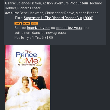
Genre:
Science-Fiction, Action, Aventure
Producteur:
Richard
Donner, Richard Lester
Acteurs:
Gene Hackman, Christopher Reeve, Marlon Brando
Superman.II.The.Richard.Donner.Cut.2006.1080p.BluRay.DD5.1.
Titre:
Superman II : The Richard Donner Cut
(
2006
)
CtrlHD
Source:
Inscrivez-vous
ou
connectez-vous
pour
voir le nom dans les newsgroups
Posté il y a 1 Yrs, 5.31 GB,