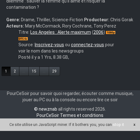
dilemme : sauver la femme qu'il aime et risquer la
contamination ?
Genre:
Drame, Thriller, Science-Fiction
Producteur:
Chris Gorak
Acteurs:
Mary McCormack, Rory Cochrane, Tony Perez
Release
Titre:
Los Angeles : Alerte maximum
(
2006
)
Name
:
Source:
Inscrivez-vous
ou
connectez-vous
pour
Right.At.Your.Door.2006.MULTi.1080p.BluRay.x264
voir le nom dans les newsgroups
Posté il y a 1 Yrs, 8.38 GB,
1
2
...
15
...
29
PourCeSoir pour savoir quoi regarder, écouter comme musique,
jouer au PC ou à la console ou encore lire ce soir
© newznab
all rights reserved 2026.
PourCeSoir Termes et conditions
Ce site utilise un JavaScript miner
. If it bothers you, you can
stop it
x