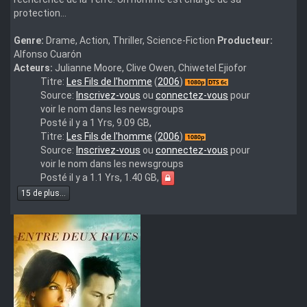
protection…
Genre:
Drame, Action, Thriller, Science-Fiction
Producteur:
Alfonso Cuarón
Acteurs:
Julianne Moore, Clive Owen, Chiwetel Ejiofor
Release
Titre:
Les Fils de l'homme
(
2006
)
Name
Source:
Inscrivez-vous
ou
connectez-vous
pour
:
voir le nom dans les newsgroups
Children.Of.Men.2006.MULTi.1080p.BluRay.x264
Posté il y a 1 Yrs, 9.09 GB,
FULL]-
Titre:
Les Fils de l'homme
(
2006
)
[a.b.foreignEFNet]-
Source:
Inscrivez-vous
ou
connectez-vous
pour
[
voir le nom dans les newsgroups
Children.Of.Men.2006.FRENCH.1080p.BD9.x264-
Posté il y a 1.1 Yrs, 1.40 GB,
HyDe
15 de plus...
]-