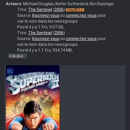
Acteurs:
Michael Douglas, Kiefer Sutherland, Kim Basinger
Release
Titre:
The Sentinel
(
2006
)
Name
Source:
Inscrivez-vous
ou
connectez-vous
pour
:
voir le nom dans les newsgroups
The.Sentinel.2006.MULTi.1080p.BluRay.x264
Posté il y a 1 Yrs, 9.07 GB,
The
Titre:
The Sentinel
(
2006
)
Sentinel.French.DvdRip.XviD.ChrIsCtMt2
Source:
Inscrivez-vous
ou
connectez-vous
pour
voir le nom dans les newsgroups
Posté il y a 1.1 Yrs, 934.74 MB,
4 de plus...